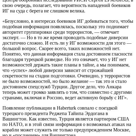
свою очередь, полагает, что вероятность нападений боевиков
ИГ на суда с берега не слишком велика.
«Безусловно, в интересах боевиков ИГ добиваться того, чтобы
подобная информация появлялась, поскольку это поднимает
авторитет группировки среди террористов, — отмечает
эксперт. — Но в то же время проводить подобные диверсии
достаточно сложно. И есть ли у ИГ возможности для этого —
большой вопрос. Скорее всего, таких возможностей нет.
Понятно, что данная информация стала достоянием гласности
благодаря турецкой разведке. Но это означает, что у ИГ нет
возможностей держать такие планы в тайне, а мы понимаем,
что «успех» любой диверсии зависит от строжайшей
секретности на стадии подготовки. Очевидно, у террористов
не было возможностей, но было желание — так это и стало
достоянием спецслужб Турции. Другое дело, что Анкара
теперь может громко заявлять о том, что совместно с другими
странами, включая и Россию, ведет активную борьбу с ИГ».
Появление публикации в Haberturk совпало с поездкой
турецкого президента Реджепа Тайипа Эрдогана в
Вашингтон. Как известно, Турция является партнером США
по НАТО, и в этой связи информация о возможных атаках на
корабли может служить не только предупреждением Москве,
но и «посланием» для Вашингтона.