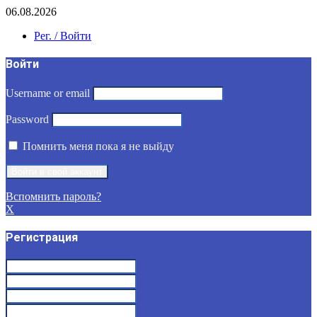
06.08.2026
Рег. / Войти
Войти
Username or email
Password
Помнить меня пока я не выйду
Вспомнить пароль?
X
Регистрация