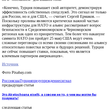
«Конечно, Турция повышает свой авторитет, демонстрируя
эффективность собственных спецслужб. Это сигнал не только
для России, но и для США, — считает Сергей Ермаков. —
Поскольку проливы являются критически важной частью
инфраструктуры для НАТО и альянс рассматривает вопрос
безопасности в Средиземноморском и Черноморском
регионах как один из приоритетных. Тем более что накануне
саммита НАТО (он пройдет 25 мая) США ведут очень
сложные переговоры со всеми своими союзниками по альянсу
относительно повестки встречи и будущих решений. Турция
же сейчас повышает ставки, показывая, что является
ключевым партнером американцев».
Источник
Фото Pixabay.com
Россия
сша
Турция
предупреждение
сигнал
предыдущая статья
Это Atretochoana eiselti, а совсем не то, о чем вы могли бы
подумать!
следующая статья