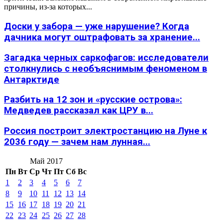
причины, из-за которых...
Доски у забора — уже нарушение? Когда
дачника могут оштрафовать за хранение...
Загадка черных саркофагов: исследователи
столкнулись с необъяснимым феноменом в
Антарктиде
Разбить на 12 зон и «русские острова»:
Медведев рассказал как ЦРУ в...
Россия построит электростанцию на Луне к
2036 году — зачем нам лунная...
Май 2017
Пн
Вт
Ср
Чт
Пт
Сб
Вс
1
2
3
4
5
6
7
8
9
10
11
12
13
14
15
16
17
18
19
20
21
22
23
24
25
26
27
28