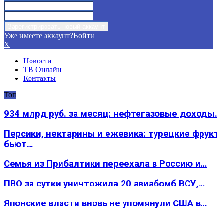
Уже имеете аккаунт?
Войти
X
Новости
ТВ Онлайн
Контакты
Топ
934 млрд руб. за месяц: нефтегазовые доходы
Персики, нектарины и ежевика: турецкие фрук
бьют…
Семья из Прибалтики переехала в Россию и…
ПВО за сутки уничтожила 20 авиабомб ВСУ,…
Японские власти вновь не упомянули США в…