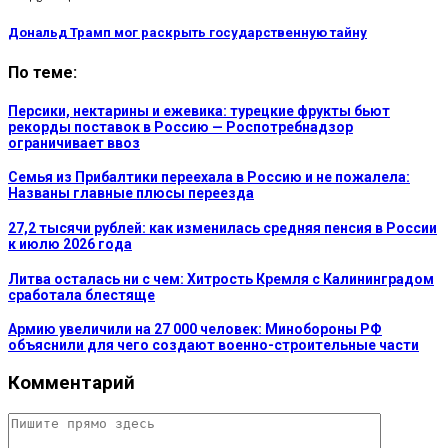
Дональд Трамп мог раскрыть государственную тайну
По теме:
Персики, нектарины и ежевика: турецкие фрукты бьют
рекорды поставок в Россию — Роспотребнадзор
ограничивает ввоз
Семья из Прибалтики переехала в Россию и не пожалела:
Названы главные плюсы переезда
27,2 тысячи рублей: как изменилась средняя пенсия в России
к июлю 2026 года
Литва осталась ни с чем: Хитрость Кремля с Калининградом
сработала блестяще
Армию увеличили на 27 000 человек: Минобороны РФ
объяснили для чего создают военно-строительные части
Комментарий