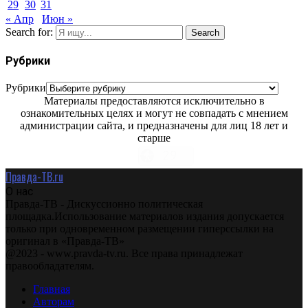
29
30
31
« Апр
Июн »
Search for:
Search
Рубрики
Рубрики
Материалы предоставляются исключительно в
ознакомительных целях и могут не совпадать с мнением
администрации сайта, и предназначены для лиц 18 лет и
старше
Правда-ТВ.ru
О нас
Правда-ТВ - Дискуссионно политическая
площадка.Использование материалов издания допускается
только при одновременном размещении гиперссылки на
оригинал в «Правда-ТВ»
@2023 - www.pravda-tv.ru. Все права принадлежат
правообладателям.
Главная
Авторам