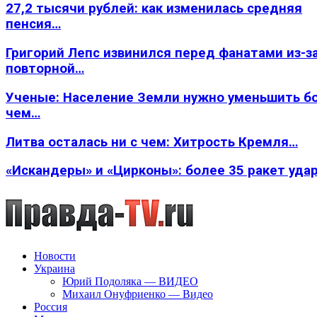
27,2 тысячи рублей: как изменилась средняя
пенсия…
Григорий Лепс извинился перед фанатами из-з
повторной…
Ученые: Население Земли нужно уменьшить б
чем…
Литва осталась ни с чем: Хитрость Кремля…
«Искандеры» и «Цирконы»: более 35 ракет уда
Новости
Украина
Юрий Подоляка — ВИДЕО
Михаил Онуфриенко — Видео
Россия