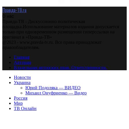
Правда-ТВ.ru
О нас
Правда-ТВ - Дискуссионно политическая
площадка.Использование материалов издания допускается
только при одновременном размещении гиперссылки на
оригинал в «Правда-ТВ»
@2023 - www.pravda-tv.ru. Все права принадлежат
правообладателям.
Главная
Авторам
Владельцам авторских прав. Ответственности.
Новости
Украина
Юрий Подоляка — ВИДЕО
Михаил Онуфриенко — Видео
Россия
Мир
ТВ Онлайн