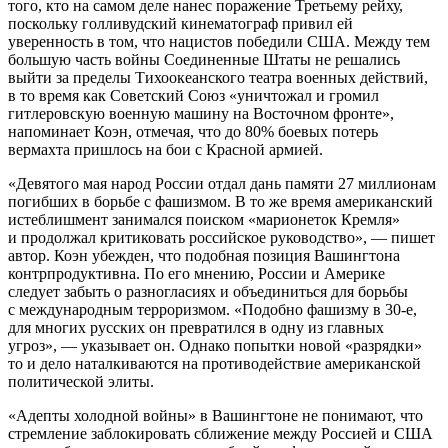
того, кто на самом деле нанес поражение Третьему рейху,
поскольку голливудский кинематограф привил ей
уверенность в том, что нацистов победили США. Между тем
большую часть войны Соединенные Штаты не решались
выйти за пределы Тихоокеанского театра военных действий,
в то время как Советский Союз «уничтожал и громил
гитлеровскую военную машину на Восточном фронте»,
напоминает Коэн, отмечая, что до 80% боевых потерь
вермахта пришлось на бои с Красной армией.
«Девятого мая народ России отдал дань памяти 27 миллионам
погибших в борьбе с фашизмом. В то же время американский
истеблишмент занимался поиском «марионеток Кремля»
и продолжал критиковать российское руководство», — пишет
автор. Коэн убежден, что подобная позиция Вашингтона
контрпродуктивна. По его мнению, России и Америке
следует забыть о разногласиях и объединиться для борьбы
с международным терроризмом. «Подобно фашизму в 30-е,
для многих русских он превратился в одну из главных
угроз», — указывает он. Однако попытки новой «разрядки»
то и дело наталкиваются на противодействие американской
политической элиты.
«Адепты холодной войны» в Вашингтоне не понимают, что
стремление заблокировать сближение между Россией и США