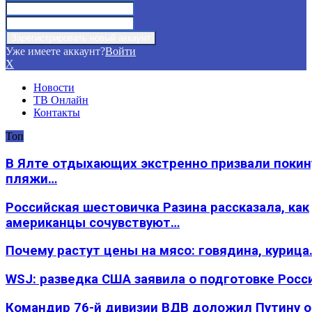
Уже имеете аккаунт?
Войти
X
Новости
ТВ Онлайн
Контакты
Топ
В Ялте отдыхающих экстренно призвали покин
пляжи…
Российская шестовичка Разина рассказала, как
американцы сочувствуют…
Почему растут цены на мясо: говядина, курица
WSJ: разведка США заявила о подготовке Росс
Командир 76-й дивизии ВДВ доложил Путину 