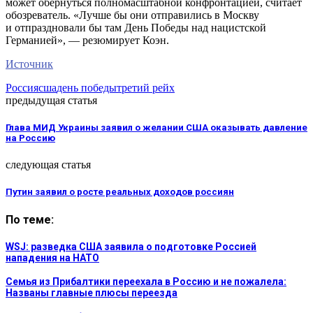
может обернуться полномасштабной конфронтацией, считает
обозреватель. «Лучше бы они отправились в Москву
и отпраздновали бы там День Победы над нацистской
Германией», — резюмирует Коэн.
Источник
Россия
сша
день победы
третий рейх
предыдущая статья
Глава МИД Украины заявил о желании США оказывать давление
на Россию
следующая статья
Путин заявил о росте реальных доходов россиян
По теме:
WSJ: разведка США заявила о подготовке Россией
нападения на НАТО
Семья из Прибалтики переехала в Россию и не пожалела:
Названы главные плюсы переезда