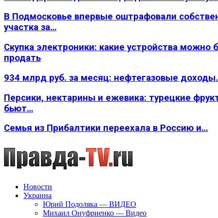
В Подмосковье впервые оштрафовали собстве
участка за…
Скупка электроники: какие устройства можно 
продать
934 млрд руб. за месяц: нефтегазовые доходы
Персики, нектарины и ежевика: турецкие фрук
бьют…
Семья из Прибалтики переехала в Россию и…
Новости
Украина
Юрий Подоляка — ВИДЕО
Михаил Онуфриенко — Видео