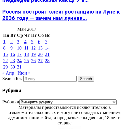
Медведев рассказал как ЦРУ в...
Россия построит электростанцию на Луне к
2036 году — зачем нам лунная...
Май 2017
Пн
Вт
Ср
Чт
Пт
Сб
Вс
1
2
3
4
5
6
7
8
9
10
11
12
13
14
15
16
17
18
19
20
21
22
23
24
25
26
27
28
29
30
31
« Апр
Июн »
Search for:
Search
Рубрики
Рубрики
Материалы предоставляются исключительно в
ознакомительных целях и могут не совпадать с мнением
администрации сайта, и предназначены для лиц 18 лет и
старше