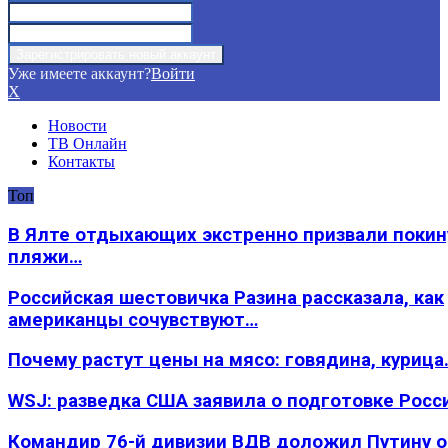
Уже имеете аккаунт?
Войти
X
Новости
ТВ Онлайн
Контакты
Топ
В Ялте отдыхающих экстренно призвали покин
пляжи…
Российская шестовичка Разина рассказала, как
американцы сочувствуют…
Почему растут цены на мясо: говядина, курица
WSJ: разведка США заявила о подготовке Росс
Командир 76-й дивизии ВДВ доложил Путину 