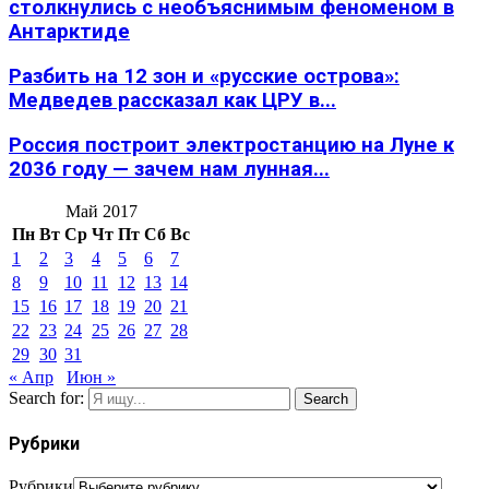
столкнулись с необъяснимым феноменом в
Антарктиде
Разбить на 12 зон и «русские острова»:
Медведев рассказал как ЦРУ в...
Россия построит электростанцию на Луне к
2036 году — зачем нам лунная...
Май 2017
Пн
Вт
Ср
Чт
Пт
Сб
Вс
1
2
3
4
5
6
7
8
9
10
11
12
13
14
15
16
17
18
19
20
21
22
23
24
25
26
27
28
29
30
31
« Апр
Июн »
Search for:
Search
Рубрики
Рубрики