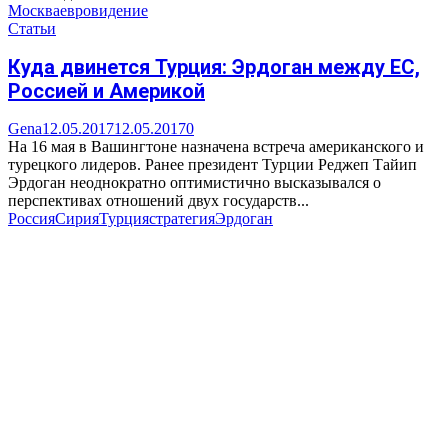
Москва
евровидение
Статьи
Куда двинется Турция: Эрдоган между ЕС,
Россией и Америкой
Gena
12.05.2017
12.05.2017
0
На 16 мая в Вашингтоне назначена встреча американского и
турецкого лидеров. Ранее президент Турции Реджеп Тайип
Эрдоган неоднократно оптимистично высказывался о
перспективах отношений двух государств...
Россия
Сирия
Турция
стратегия
Эрдоган