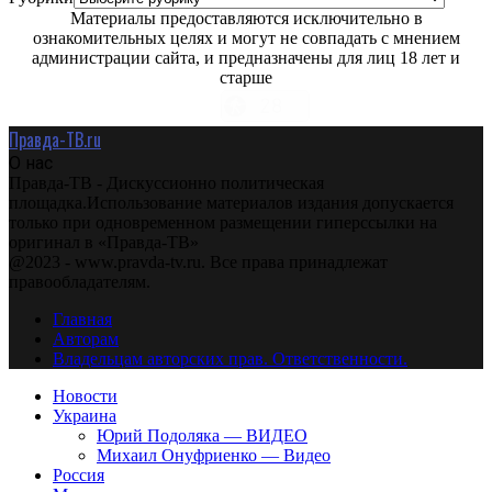
Материалы предоставляются исключительно в
ознакомительных целях и могут не совпадать с мнением
администрации сайта, и предназначены для лиц 18 лет и
старше
Правда-ТВ.ru
О нас
Правда-ТВ - Дискуссионно политическая
площадка.Использование материалов издания допускается
только при одновременном размещении гиперссылки на
оригинал в «Правда-ТВ»
@2023 - www.pravda-tv.ru. Все права принадлежат
правообладателям.
Главная
Авторам
Владельцам авторских прав. Ответственности.
Новости
Украина
Юрий Подоляка — ВИДЕО
Михаил Онуфриенко — Видео
Россия