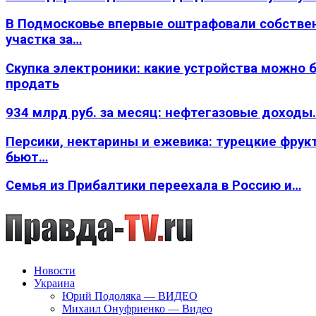
В Подмосковье впервые оштрафовали собстве
участка за…
Скупка электроники: какие устройства можно 
продать
934 млрд руб. за месяц: нефтегазовые доходы
Персики, нектарины и ежевика: турецкие фрук
бьют…
Семья из Прибалтики переехала в Россию и…
Новости
Украина
Юрий Подоляка — ВИДЕО
Михаил Онуфриенко — Видео