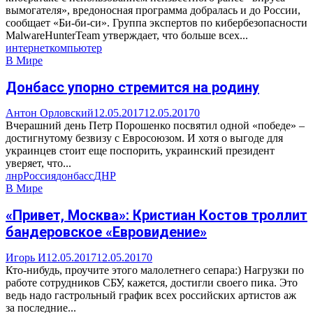
вымогателя», вредоносная программа добралась и до России,
сообщает «Би-би-си». Группа экспертов по кибербезопасности
MalwareHunterTeam утверждает, что больше всех...
интернет
компьютер
В Мире
Донбасс упорно стремится на родину
Антон Орловский
12.05.2017
12.05.2017
0
Вчерашний день Петр Порошенко посвятил одной «победе» –
достигнутому безвизу с Евросоюзом. И хотя о выгоде для
украинцев стоит еще поспорить, украинский президент
уверяет, что...
лнр
Россия
донбасс
ДНР
В Мире
«Привет, Москва»: Кристиан Костов троллит
бандеровское «Евровидение»
Игорь И
12.05.2017
12.05.2017
0
Кто-нибудь, проучите этого малолетнего сепара:) Нагрузки по
работе сотрудников СБУ, кажется, достигли своего пика. Это
ведь надо гастрольный график всех российских артистов аж
за последние...