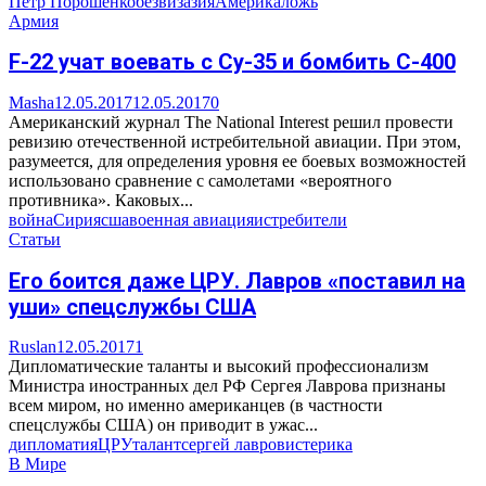
Петр Порошенко
безвиз
азия
Америка
ложь
Армия
F-22 учат воевать с Су-35 и бомбить С-400
Masha
12.05.2017
12.05.2017
0
Американский журнал The National Interest решил провести
ревизию отечественной истребительной авиации. При этом,
разумеется, для определения уровня ее боевых возможностей
использовано сравнение с самолетами «вероятного
противника». Каковых...
война
Сирия
сша
военная авиация
истребители
Статьи
Его боится даже ЦРУ. Лавров «поставил на
уши» спецслужбы США
Ruslan
12.05.2017
1
Дипломатические таланты и высокий профессионализм
Министра иностранных дел РФ Сергея Лаврова признаны
всем миром, но именно американцев (в частности
спецслужбы США) он приводит в ужас...
дипломатия
ЦРУ
талант
сергей лавров
истерика
В Мире