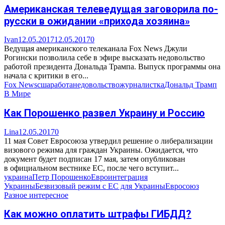
Американская телеведущая заговорила по-
русски в ожидании «прихода хозяина»
Ivan
12.05.2017
12.05.2017
0
Ведущая американского телеканала Fox News Джули
Рогински позволила себе в эфире высказать недовольство
работой президента Дональда Трампа. Выпуск программы она
начала с критики в его...
Fox News
сша
работа
недовольство
журналистка
Дональд Трамп
В Мире
Как Порошенко развел Украину и Россию
Lina
12.05.2017
0
11 мая Совет Евросоюза утвердил решение о либерализации
визового режима для граждан Украины. Ожидается, что
документ будет подписан 17 мая, затем опубликован
в официальном вестнике ЕС, после чего вступит...
украина
Петр Порошенко
Евроинтеграция
Украины
Безвизовый режим с ЕС для Украины
Евросоюз
Разное интересное
Как можно оплатить штрафы ГИБДД?