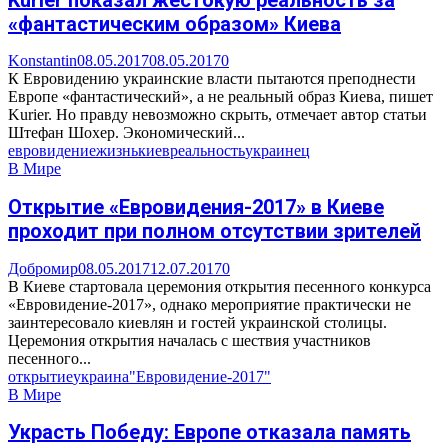
«фантастическим образом» Киева
Konstantin
08.05.2017
08.05.2017
0
К Евровидению украинские власти пытаются преподнести
Европе «фантастический», а не реальный образ Киева, пишет
Kurier. Но правду невозможно скрыть, отмечает автор статьи
Штефан Шохер. Экономический...
евровидение
жизнь
киев
реальность
украинец
В Мире
Открытие «Евровидения-2017» в Киеве
проходит при полном отсутствии зрителей
Добромир
08.05.2017
12.07.2017
0
В Киеве стартовала церемония открытия песенного конкурса
«Евровидение-2017», однако мероприятие практически не
заинтересовало киевлян и гостей украинской столицы.
Церемония открытия началась с шествия участников
песенного...
открытие
украина
"Евровидение-2017"
В Мире
Украсть Победу: Европе отказала память