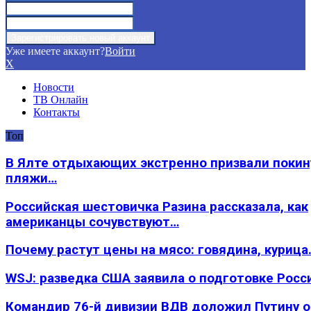
Уже имеете аккаунт?
Войти
X
Новости
ТВ Онлайн
Контакты
Топ
В Ялте отдыхающих экстренно призвали покин
пляжи…
Российская шестовичка Разина рассказала, как
американцы сочувствуют…
Почему растут цены на мясо: говядина, курица
WSJ: разведка США заявила о подготовке Росс
Командир 76-й дивизии ВДВ доложил Путину 