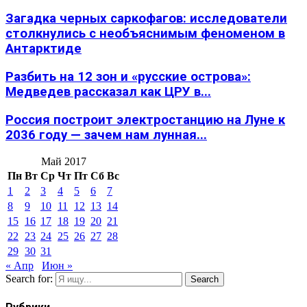
Загадка черных саркофагов: исследователи
столкнулись с необъяснимым феноменом в
Антарктиде
Разбить на 12 зон и «русские острова»:
Медведев рассказал как ЦРУ в...
Россия построит электростанцию на Луне к
2036 году — зачем нам лунная...
Май 2017
Пн
Вт
Ср
Чт
Пт
Сб
Вс
1
2
3
4
5
6
7
8
9
10
11
12
13
14
15
16
17
18
19
20
21
22
23
24
25
26
27
28
29
30
31
« Апр
Июн »
Search for:
Search