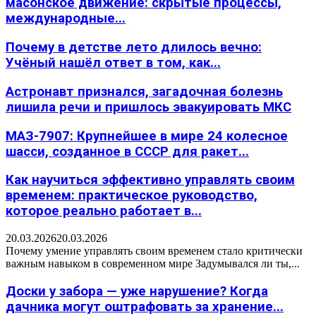
масонское движение: скрытые процессы,
международные...
Почему в детстве лето длилось вечно:
Учёный нашёл ответ в том, как...
Астронавт признался, загадочная болезнь
лишила речи и пришлось эвакуировать МКС
МАЗ-7907: Крупнейшее в мире 24 колесное
шасси, созданное в СССР для ракет...
Как научиться эффективно управлять своим
временем: практическое руководство,
которое реально работает в...
20.03.2026
20.03.2026
Почему умение управлять своим временем стало критически
важным навыком в современном мире Задумывался ли ты,...
Доски у забора — уже нарушение? Когда
дачника могут оштрафовать за хранение...