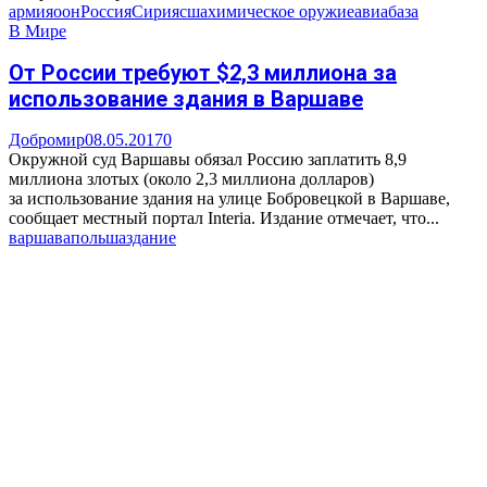
армия
оон
Россия
Сирия
сша
химическое оружие
авиабаза
В Мире
От России требуют $2,3 миллиона за
использование здания в Варшаве
Добромир
08.05.2017
0
Окружной суд Варшавы обязал Россию заплатить 8,9
миллиона злотых (около 2,3 миллиона долларов)
за использование здания на улице Бобровецкой в Варшаве,
сообщает местный портал Interia. Издание отмечает, что...
варшава
польша
здание