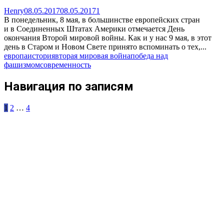
Henry
08.05.2017
08.05.2017
1
В понедельник, 8 мая, в большинстве европейских стран
и в Соединенных Штатах Америки отмечается День
окончания Второй мировой войны. Как и у нас 9 мая, в этот
день в Старом и Новом Свете принято вспоминать о тех,...
европа
история
вторая мировая война
победа над
фашизмом
современность
Навигация по записям
1
2
…
4