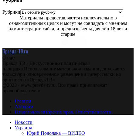
Рубрики
Рубрики
Материалы предоставляются исключительно в
ознакомительных целях и могут не совпадать с мнением
администрации сайта, и предназначены для лиц 18 лет и
старше
Правда-ТВ.ru
О нас
Правда-ТВ - Дискуссионно политическая
площадка.Использование материалов издания допускается
только при одновременном размещении гиперссылки на
оригинал в «Правда-ТВ»
@2023 - www.pravda-tv.ru. Все права принадлежат
правообладателям.
Главная
Авторам
Владельцам авторских прав. Ответственности.
Новости
Украина
Юрий Подоляка — ВИДЕО