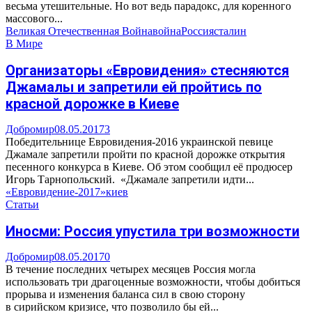
весьма утешительные. Но вот ведь парадокс, для коренного
массового...
Великая Отечественная Война
война
Россия
сталин
В Мире
Организаторы «Евровидения» стесняются
Джамалы и запретили ей пройтись по
красной дорожке в Киеве
Добромир
08.05.2017
3
Победительнице Евровидения-2016 украинской певице
Джамале запретили пройти по красной дорожке открытия
песенного конкурса в Киеве. Об этом сообщил её продюсер
Игорь Тарнопольский. «Джамале запретили идти...
«Евровидение-2017»
киев
Статьи
Иносми: Россия упустила три возможности
Добромир
08.05.2017
0
В течение последних четырех месяцев Россия могла
использовать три драгоценные возможности, чтобы добиться
прорыва и изменения баланса сил в свою сторону
в сирийском кризисе, что позволило бы ей...