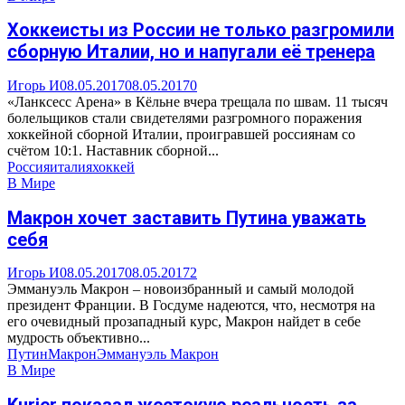
Хоккеисты из России не только разгромили
сборную Италии, но и напугали её тренера
Игорь И
08.05.2017
08.05.2017
0
«Ланксесс Арена» в Кёльне вчера трещала по швам. 11 тысяч
болельщиков стали свидетелями разгромного поражения
хоккейной сборной Италии, проигравшей россиянам со
счётом 10:1. Наставник сборной...
Россия
италия
хоккей
В Мире
Макрон хочет заставить Путина уважать
себя
Игорь И
08.05.2017
08.05.2017
2
Эммануэль Макрон – новоизбранный и самый молодой
президент Франции. В Госдуме надеются, что, несмотря на
его очевидный прозападный курс, Макрон найдет в себе
мудрость объективно...
Путин
Макрон
Эммануэль Макрон
В Мире
Kurier показал жестокую реальность за