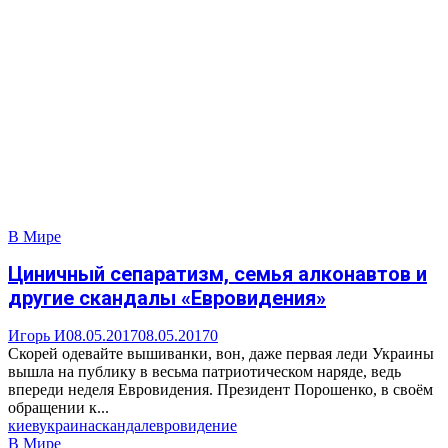
В Мире
Циничный сепаратизм, семья алконавтов и
другие скандалы «Евровидения»
Игорь И
08.05.2017
08.05.2017
0
Скорей одевайте вышиванки, вон, даже первая леди Украины
вышла на публику в весьма патриотическом наряде, ведь
впереди неделя Евровидения. Президент Порошенко, в своём
обращении к...
киев
украина
скандал
евровидение
В Мире