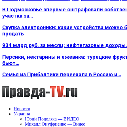
В Подмосковье впервые оштрафовали собстве
участка за…
Скупка электроники: какие устройства можно 
продать
934 млрд руб. за месяц: нефтегазовые доходы
Персики, нектарины и ежевика: турецкие фрук
бьют…
Семья из Прибалтики переехала в Россию и…
Новости
Украина
Юрий Подоляка — ВИДЕО
Михаил Онуфриенко — Видео