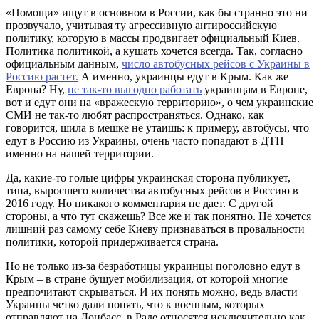
«Помощи» ищут в основном в России, как бы странно это ни
прозвучало, учитывая ту агрессивную антироссийскую
политику, которую в массы продвигает официальный Киев.
Политика политикой, а кушать хочется всегда. Так, согласно
официальным данным,
число автобусных рейсов с Украины в
Россию растет.
А именно, украинцы едут в Крым. Как же
Европа? Ну,
не так-то выгодно работать
украинцам в Европе,
вот и едут они на «вражескую территорию», о чем украинские
СМИ не так-то любят распространяться. Однако, как
говорится, шила в мешке не утаишь: к примеру, автобусы, что
едут в Россию из Украины, очень часто попадают в ДТП
именно на нашей территории.
Да, какие-то голые цифры украинская сторона публикует,
типа, выросшего количества автобусных рейсов в Россию в
2016 году. Но никакого комментария не дает. С другой
стороны, а что тут скажешь? Все же и так понятно. Не хочется
лишний раз самому себе Киеву признаваться в провальности
политики, которой придерживается страна.
Но не только из-за безработицы украинцы поголовно едут в
Крым – в стране бушует мобилизация, от которой многие
предпочитают скрываться. И их понять можно, ведь власти
Украины четко дали понять, что к военным, которых
отправляют на Донбасс, в Раде относятся исключительно как