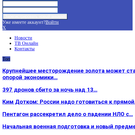
Уже имеете аккаунт?
Войти
X
Новости
ТВ Онлайн
Контакты
Топ
Крупнейшее месторождение золота может ст
опорой экономики…
397 дронов сбито за ночь над 13…
Ким Дотком: России надо готовиться к прямо
Пентагон рассекретил дело о падении НЛО с…
Начальная военная подготовка и новый предм