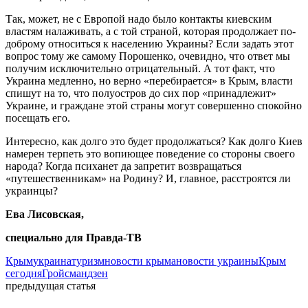
Так, может, не с Европой надо было контакты киевским
властям налаживать, а с той страной, которая продолжает по-
доброму относиться к населению Украины? Если задать этот
вопрос тому же самому Порошенко, очевидно, что ответ мы
получим исключительно отрицательный. А тот факт, что
Украина медленно, но верно «перебирается» в Крым, власти
спишут на то, что полуостров до сих пор «принадлежит»
Украине, и граждане этой страны могут совершенно спокойно
посещать его.
Интересно, как долго это будет продолжаться? Как долго Киев
намерен терпеть это вопиющее поведение со стороны своего
народа? Когда психанет да запретит возвращаться
«путешественникам» на Родину? И, главное, расстроятся ли
украинцы?
Ева Лисовская,
специально для Правда-ТВ
Крым
украина
туризм
новости крыма
новости украины
Крым
сегодня
Гройсман
дзен
предыдущая статья