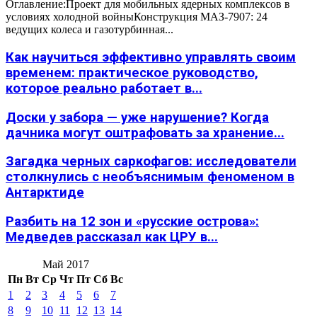
Оглавление:Проект для мобильных ядерных комплексов в
условиях холодной войныКонструкция МАЗ-7907: 24
ведущих колеса и газотурбинная...
Как научиться эффективно управлять своим
временем: практическое руководство,
которое реально работает в...
Доски у забора — уже нарушение? Когда
дачника могут оштрафовать за хранение...
Загадка черных саркофагов: исследователи
столкнулись с необъяснимым феноменом в
Антарктиде
Разбить на 12 зон и «русские острова»:
Медведев рассказал как ЦРУ в...
Май 2017
Пн
Вт
Ср
Чт
Пт
Сб
Вс
1
2
3
4
5
6
7
8
9
10
11
12
13
14