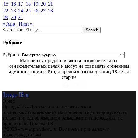
15
16
17
18
19
20
21
22
23
24
25
26
27
28
29
30
31
« Апр
Июн »
Search for:
Search
Рубрики
Рубрики
Материалы предоставляются исключительно в
ознакомительных целях и могут не совпадать с мнением
администрации сайта, и предназначены для лиц 18 лет и
старше
Правда-ТВ.ru
О нас
Правда-ТВ - Дискуссионно политическая
площадка.Использование материалов издания допускается
только при одновременном размещении гиперссылки на
оригинал в «Правда-ТВ»
@2023 - www.pravda-tv.ru. Все права принадлежат
правообладателям.