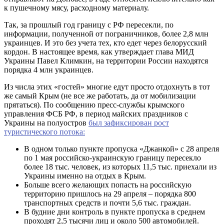
к пушечному мясу, расходному материалу.
Так, за прошлый год границу с РФ пересекли, по
информации, полученной от пограничников, более 2,8 млн
украинцев. И это без учета тех, кто едет через белорусский
кордон. В настоящее время, как утверждает глава МИД
Украины Павел Климкин, на территории России находятся
порядка 4 млн украинцев.
Из числа этих «гостей» многие едут просто отдохнуть в тот
же самый Крым (не все же работать, да от мобилизации
прятаться). По сообщению пресс-службы крымского
управления ФСБ РФ, в период майских праздников с
Украины на полуостров
был зафиксирован рост
туристического потока:
В одном только пункте пропуска «Джанкой» с 28 апреля
по 1 мая российско-украинскую границу пересекло
более 18 тыс. человек, из которых 11,5 тыс. приехали из
Украины именно на отдых в Крым.
Больше всего желающих попасть на российскую
территорию пришлось на 29 апреля – порядка 800
транспортных средств и почти 5,6 тыс. граждан.
В будние дни контроль в пункте пропуска в среднем
проходят 2,5 тысячи лиц и около 500 автомобилей.