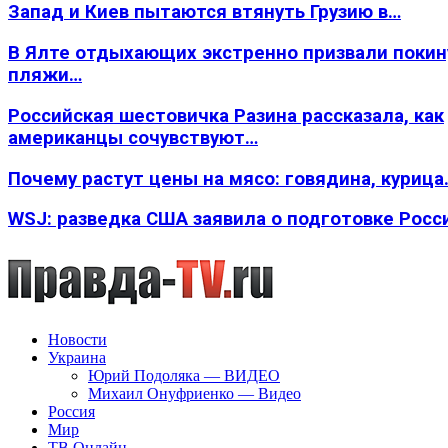
Запад и Киев пытаются втянуть Грузию в…
В Ялте отдыхающих экстренно призвали покин
пляжи…
Российская шестовичка Разина рассказала, как
американцы сочувствуют…
Почему растут цены на мясо: говядина, курица
WSJ: разведка США заявила о подготовке Росс
Новости
Украина
Юрий Подоляка — ВИДЕО
Михаил Онуфриенко — Видео
Россия
Мир
ТВ Онлайн