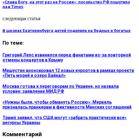
«Слава Богу, на этот раз не Россия»: посольство РФ пошутило
над Times
следующая статья
В школах Екатеринбурга детей поделили на бедных и богатых
По теме:
Григорий Лепс извинился перед фанатами из-за повторной
отмены концертов в Крыму
Мишустин анонсировал 12 новых курортов в рамках проекта
«Пять морей и озеро Байкал»
Москва готова к переговорам по Украине, но назвала
условие: заявление МИД РФ
«Нужны были, чтобы обмануть Россию»: Меркель
призналась пранкерам в фиктивности Минских соглашений
Трамп заявил, что США могут «забрать практически все»
ресурсы Украины
Комментарий