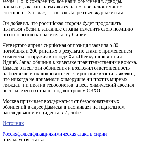
земле. Но, к сожалению, все наши объяснения, доводы,
попытки доказать натыкаются на полное непонимание
со стороны Запада», — сказал Лаврентьев журналистам.
Он добавил, что российская сторона будет продолжать
пытаться убедить западные страны изменить свою позицию
по отношению к правительству Сирии.
Четвертого апреля сирийская оппозиция заявила о 80
погибших и 200 раненых в результате атаки с применением
химического оружия в городе Хан-Шейхун провинции
Идлиб. Запад обвинил в химатаке правительственные войска.
Дамаск отверг эти обвинения и возложил ответственность
на боевиков и их покровителей. Сирийские власти заявляют,
что никогда не применяли химоружие ни против мирных
граждан, ни против террористов, а весь химический арсенал
был вывезен из страны под контролем ОЗХО.
Москва призывает воздержаться от безосновательных
обвинений в адрес Дамаска и настаивает на тщательном
расследовании инцидента в Идлибе.
Источник
Россия
фальсификация
химическая атака в сирии
предыдущая статья