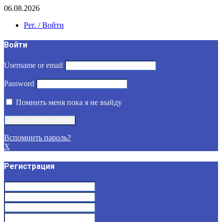
06.08.2026
Рег. / Войти
Войти
Username or email
Password
Помнить меня пока я не выйду
Вспомнить пароль?
X
Регистрация