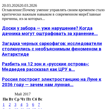
20.03.2026
20.03.2026
Оглавление:Почему умение управлять своим временем стало
критически важным навыком в современном миреГлавные
причины, из-за которых...
Доски у забора — уже нарушение? Когда
дачника могут оштрафовать за хранение...
Загадка черных саркофагов: исследователи
столкнулись с необъяснимым феноменом в
Антарктиде
Разбить на 12 зон и «русские острова»:
Медведев рассказал как ЦРУ в...
Россия построит электростанцию на Луне к
2036 году — зачем нам лунная...
Май 2017
Пн
Вт
Ср
Чт
Пт
Сб
Вс
1
2
3
4
5
6
7