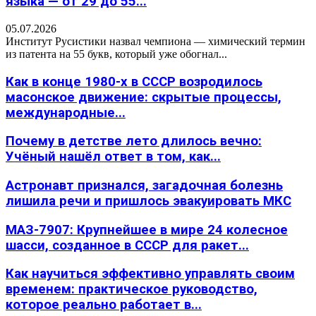
языка — от 29 до 55...
05.07.2026
Институт Русистики назвал чемпиона — химический термин
из патента на 55 букв, который уже обогнал...
Как в конце 1980-х в СССР возродилось
масонское движение: скрытые процессы,
международные...
Почему в детстве лето длилось вечно:
Учёный нашёл ответ в том, как...
Астронавт признался, загадочная болезнь
лишила речи и пришлось эвакуировать МКС
МАЗ-7907: Крупнейшее в мире 24 колесное
шасси, созданное в СССР для ракет...
Как научиться эффективно управлять своим
временем: практическое руководство,
которое реально работает в...