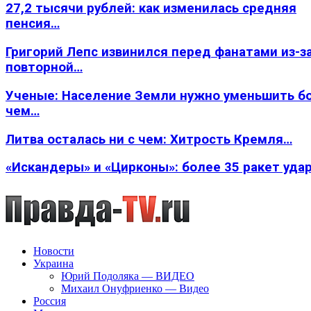
27,2 тысячи рублей: как изменилась средняя
пенсия…
Григорий Лепс извинился перед фанатами из-з
повторной…
Ученые: Население Земли нужно уменьшить б
чем…
Литва осталась ни с чем: Хитрость Кремля…
«Искандеры» и «Цирконы»: более 35 ракет уда
Новости
Украина
Юрий Подоляка — ВИДЕО
Михаил Онуфриенко — Видео
Россия