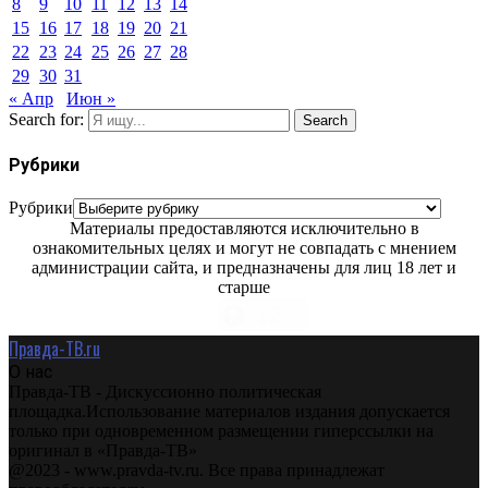
8
9
10
11
12
13
14
15
16
17
18
19
20
21
22
23
24
25
26
27
28
29
30
31
« Апр
Июн »
Search for:
Search
Рубрики
Рубрики
Материалы предоставляются исключительно в
ознакомительных целях и могут не совпадать с мнением
администрации сайта, и предназначены для лиц 18 лет и
старше
Правда-ТВ.ru
О нас
Правда-ТВ - Дискуссионно политическая
площадка.Использование материалов издания допускается
только при одновременном размещении гиперссылки на
оригинал в «Правда-ТВ»
@2023 - www.pravda-tv.ru. Все права принадлежат