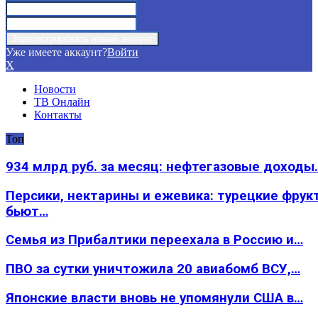
Уже имеете аккаунт?
Войти
X
Новости
ТВ Онлайн
Контакты
Топ
934 млрд руб. за месяц: нефтегазовые доходы
Персики, нектарины и ежевика: турецкие фрук
бьют…
Семья из Прибалтики переехала в Россию и…
ПВО за сутки уничтожила 20 авиабомб ВСУ,…
Японские власти вновь не упомянули США в…