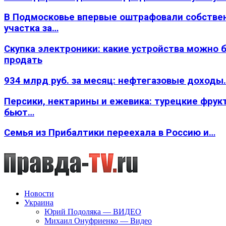
В Подмосковье впервые оштрафовали собстве
участка за…
Скупка электроники: какие устройства можно 
продать
934 млрд руб. за месяц: нефтегазовые доходы
Персики, нектарины и ежевика: турецкие фрук
бьют…
Семья из Прибалтики переехала в Россию и…
Новости
Украина
Юрий Подоляка — ВИДЕО
Михаил Онуфриенко — Видео