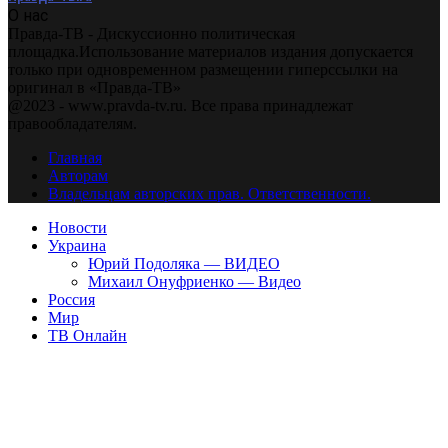
О нас
Правда-ТВ - Дискуссионно политическая
площадка.Использование материалов издания допускается
только при одновременном размещении гиперссылки на
оригинал в «Правда-ТВ»
@2023 - www.pravda-tv.ru. Все права принадлежат
правообладателям.
Главная
Авторам
Владельцам авторских прав. Ответственности.
Новости
Украина
Юрий Подоляка — ВИДЕО
Михаил Онуфриенко — Видео
Россия
Мир
ТВ Онлайн