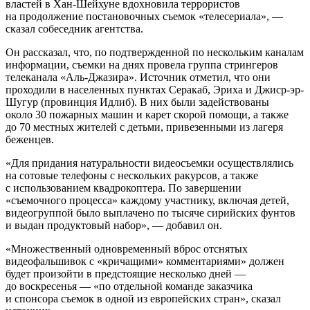
властей в Хан-Шейхуне вдохновила террористов
на продолжение постановочных съемок «телесериала», —
сказал собеседник агентства.
Он рассказал, что, по подтвержденной по нескольким каналам
информации, съемки на днях провела группа стрингеров
телеканала «Аль-Джазира». Источник отметил, что они
проходили в населенных пунктах Серакаб, Эриха и Джиср-эр-
Шугур (провинция Идлиб). В них были задействованы
около 30 пожарных машин и карет скорой помощи, а также
до 70 местных жителей с детьми, привезенными из лагеря
беженцев.
«Для придания натуральности видеосъемки осуществлялись
на сотовые телефоны с нескольких ракурсов, а также
с использованием квадрокоптера. По завершении
«съемочного процесса» каждому участнику, включая детей,
видеогруппой было выплачено по тысяче сирийских фунтов
и выдан продуктовый набор», — добавил он.
«Множественный одновременный вброс отснятых
видеофальшивок с «кричащими» комментариями» должен
будет произойти в предстоящие несколько дней —
до воскресенья — «по отдельной команде заказчика
и спонсора съемок в одной из европейских стран», сказал