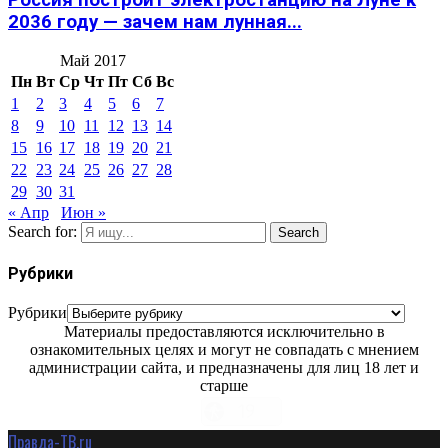
Россия построит электростанцию на Луне к
2036 году — зачем нам лунная...
Май 2017
Пн
Вт
Ср
Чт
Пт
Сб
Вс
1
2
3
4
5
6
7
8
9
10
11
12
13
14
15
16
17
18
19
20
21
22
23
24
25
26
27
28
29
30
31
« Апр
Июн »
Search for:
Search
Рубрики
Рубрики
Материалы предоставляются исключительно в
ознакомительных целях и могут не совпадать с мнением
администрации сайта, и предназначены для лиц 18 лет и
старше
Правда-ТВ.ru