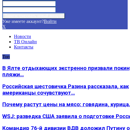
Уже имеете аккаунт?
Войти
X
Новости
ТВ Онлайн
Контакты
Топ
В Ялте отдыхающих экстренно призвали покин
пляжи…
Российская шестовичка Разина рассказала, как
американцы сочувствуют…
Почему растут цены на мясо: говядина, курица
WSJ: разведка США заявила о подготовке Росс
Командир 76-й дивизии ВДВ доложил Путину 