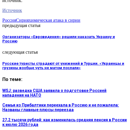
источник.
Источник
Россия
Сирия
химическая атака в сирии
предыдущая статья
Организаторы «Евровидения» решили наказать Украину и
Россию
следующая статья
Русские туристы страдают от унижений в Турции. «Украинцы и
грузины вообще чуть не матом послали»
По теме:
WSJ: разведка США заявила о подготовке Россией
нападения на НАТО
Семья из Прибалтики переехала в Россию и не пожалела:
Названы главные плюсы переезда
27,2 тысячи рублей: как изменилась средняя пенсия в России
к июлю 2026 года