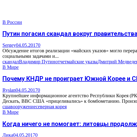
В России
Путин погасил скандал вокруг правительств
Sergey
04.05.2017
0
Обсуждение итогов реализации «майских указов» могло перера
социальными задачами и...
скандал
Владимир Путин
отчет
майские указы
Дмитрий Медведе
В Мире
Почему КНДР не проиграет Южной Корее и 
Ryslan
04.05.2017
0
Крупнейшее информационное агентство Республики Корея (РК)
Дескать, ВВС США «прицеливались» к бомбометанию. Произо
сша
вооружение
северная корея
В Мире
Когда ничего не помогает: литовцы продол
Лика
04.05.2017
0