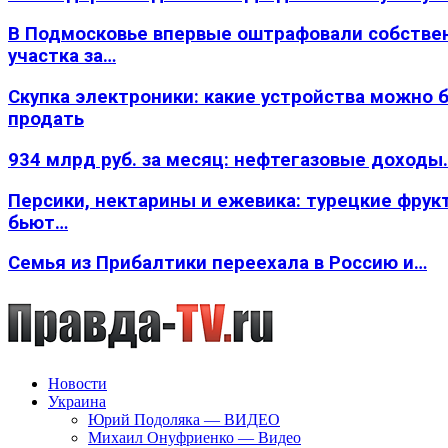
В Подмосковье впервые оштрафовали собстве
участка за…
Скупка электроники: какие устройства можно 
продать
934 млрд руб. за месяц: нефтегазовые доходы
Персики, нектарины и ежевика: турецкие фрук
бьют…
Семья из Прибалтики переехала в Россию и…
Новости
Украина
Юрий Подоляка — ВИДЕО
Михаил Онуфриенко — Видео