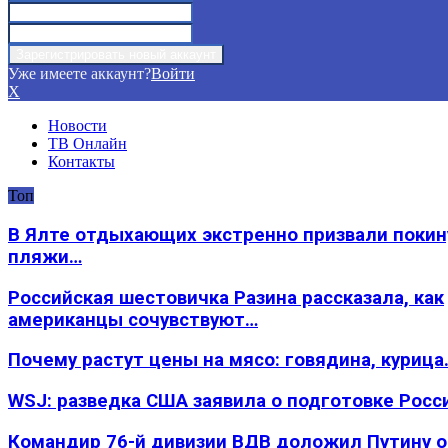
Уже имеете аккаунт?
Войти
X
Новости
ТВ Онлайн
Контакты
Топ
В Ялте отдыхающих экстренно призвали покин
пляжи…
Российская шестовичка Разина рассказала, как
американцы сочувствуют…
Почему растут цены на мясо: говядина, курица
WSJ: разведка США заявила о подготовке Росс
Командир 76-й дивизии ВДВ доложил Путину 