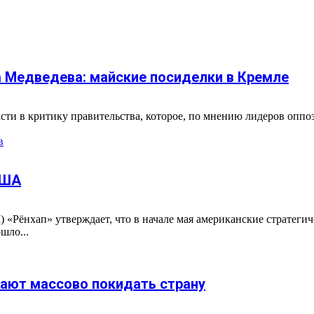
а Медведева: майские посиделки в Кремле
сти в критику правительства, которое, по мнению лидеров оппо
в
США
 «Рёнхап» утверждает, что в начале мая американские стратег
шло...
жают массово покидать страну