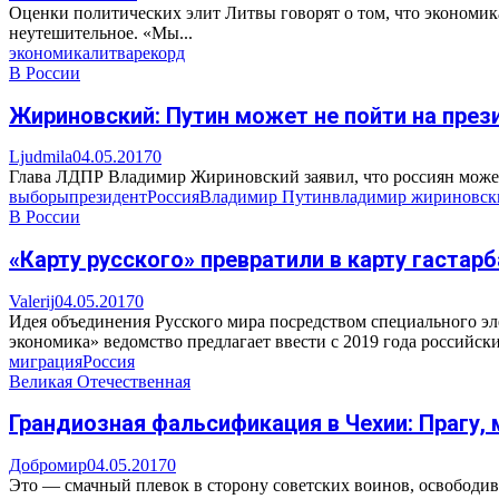
Оценки политических элит Литвы говорят о том, что экономика
неутешительное. «Мы...
экономика
литва
рекорд
В России
Жириновский: Путин может не пойти на пре
Ljudmila
04.05.2017
0
Глава ЛДПР Владимир Жириновский заявил, что россиян может 
выборы
президент
Россия
Владимир Путин
владимир жириновск
В России
«Карту русского» превратили в карту гастар
Valerij
04.05.2017
0
Идея объединения Русского мира посредством специального 
экономика» ведомство предлагает ввести с 2019 года российски
миграция
Россия
Великая Отечественная
Грандиозная фальсификация в Чехии: Прагу, 
Добромир
04.05.2017
0
Это — смачный плевок в сторону советских воинов, освободив