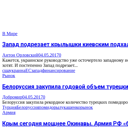
В Мире
Запад подрезает крылышки киевским подх
Антон Орловский
04.05.2017
0
Кажется, украинское руководство уже осточертело западному 
хотят. И постепенно Запад подрезает...
сша
украина
ЕС
запад
финансирование
Рынок
Белоруссия закупила годовой объем турецк
Добромир
04.05.2017
0
Белоруссия закупила рекордное количество турецких помидоров 
Турция
Белоруссия
помидоры
лукашенко
рынок
Армия
Крым сегодня мощнее Окинавы. Армия РФ «бе