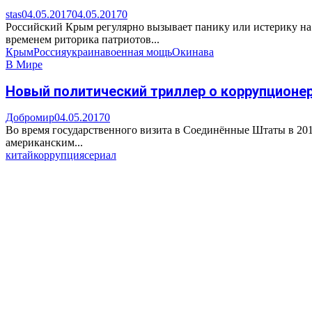
stas
04.05.2017
04.05.2017
0
Российский Крым регулярно вызывает панику или истерику на 
временем риторика патриотов...
Крым
Россия
украина
военная мощь
Окинава
В Мире
Новый политический триллер о коррупционера
Добромир
04.05.2017
0
Во время государственного визита в Соединённые Штаты в 20
американским...
китай
коррупция
сериал