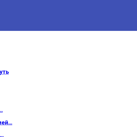
уть
…
ией…
о…