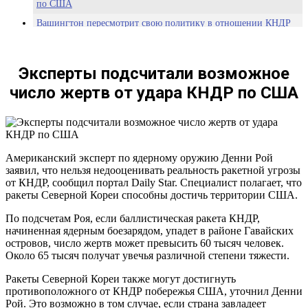
по США
Вашингтон пересмотрит свою политику в отношении КНДР
КПРФ предлагает пригласить в Госдуму представителей
парламента КНДР
Эксперты подсчитали возможное
ВВС США отправили на Корейский полуостров «атомный
нюхач
число жертв от удара КНДР по США
«Война? Нет, не слышал»: как в КНДР готовятся к ядерному
конфликту с США
В Японии стали чаще запрашивать информацию о защите при
ракетном ударе
Американский эксперт по ядерному оружию Денни Рой
Трамп полагает, что у американцев есть основания опасаться
заявил, что нельзя недооценивать реальность ракетной угрозы
ядерной войны с КНДР
от КНДР, сообщил портал Daily Star. Специалист полагает, что
Главный кандидат в президенты Южной Кореи отказался
ракеты Северной Кореи способны достичь территории США.
признать КНДР главным врагом Сеула
По подсчетам Роя, если баллистическая ракета КНДР,
Южная Корея представила свою концепцию развития острова
начиненная ядерным боезарядом, упадет в районе Гавайских
Русский во Владивостоке
островов, число жертв может превысить 60 тысяч человек.
Около 65 тысяч получат увечья различной степени тяжести.
Ракеты Северной Кореи также могут достигнуть
противоположного от КНДР побережья США, уточнил Денни
Рой. Это возможно в том случае, если страна завладеет