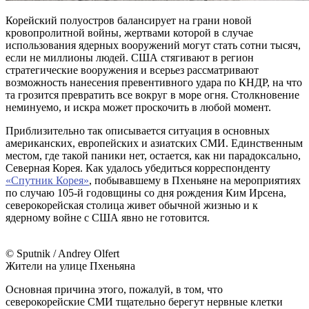
Корейский полуостров балансирует на грани новой
кровопролитной войны, жертвами которой в случае
использования ядерных вооружений могут стать сотни тысяч,
если не миллионы людей. США стягивают в регион
стратегические вооружения и всерьез рассматривают
возможность нанесения превентивного удара по КНДР, на что
та грозится превратить все вокруг в море огня. Столкновение
неминуемо, и искра может проскочить в любой момент.
Приблизительно так описывается ситуация в основных
американских, европейских и азиатских СМИ. Единственным
местом, где такой паники нет, остается, как ни парадоксально,
Северная Корея. Как удалось убедиться корреспонденту
«Спутник Корея»
, побывавшему в Пхеньяне на мероприятиях
по случаю 105-й годовщины со дня рождения Ким Ирсена,
северокорейская столица живет обычной жизнью и к
ядерному войне с США явно не готовится.
© Sputnik / Andrey Olfert
Жители на улице Пхеньяна
Основная причина этого, пожалуй, в том, что
северокорейские СМИ тщательно берегут нервные клетки