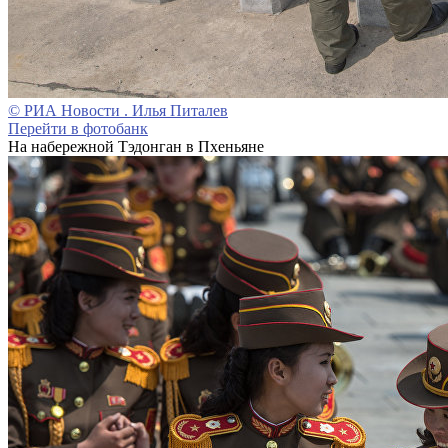
© РИА Новости . Илья Питалев
Перейти в фотобанк
На набережной Тэдонган в Пхеньяне