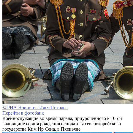
© РИА Новости . Илья Питалев
Перейти в фотобанк
Военнослужащие во время парада, приуроченного к 105-й
годовщине со дня рождения основателя северокорейского
государства Ким Ир Сена, в Пхеньяне