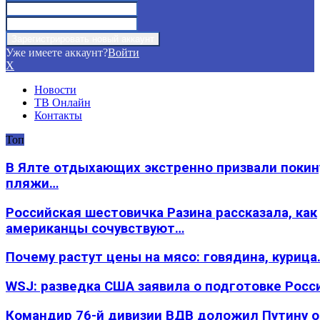
Уже имеете аккаунт?
Войти
X
Новости
ТВ Онлайн
Контакты
Топ
В Ялте отдыхающих экстренно призвали покин
пляжи…
Российская шестовичка Разина рассказала, как
американцы сочувствуют…
Почему растут цены на мясо: говядина, курица
WSJ: разведка США заявила о подготовке Росс
Командир 76-й дивизии ВДВ доложил Путину 