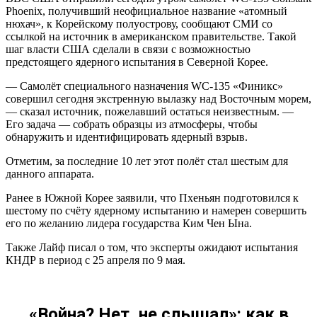
Phoenix, получивший неофициальное название «атомный
нюхач», к Корейскому полуострову, сообщают СМИ со
ссылкой на источник в американском правительстве. Такой
шаг власти США сделали в связи с возможностью
предстоящего ядерного испытания в Северной Корее.
— Самолёт специального назначения WC-135 «Финикс»
совершил сегодня экстренную вылазку над Восточным морем,
— сказал источник, пожелавший остаться неизвестным. —
Его задача — собрать образцы из атмосферы, чтобы
обнаружить и идентифицировать ядерный взрыв.
Отметим, за последние 10 лет этот полёт стал шестым для
данного аппарата.
Ранее в Южной Корее заявили, что Пхеньян подготовился к
шестому по счёту ядерному испытанию и намерен совершить
его по желанию лидера государства Ким Чен Ына.
Также Лайф писал о том, что эксперты ожидают испытания
КНДР в период с 25 апреля по 9 мая.
«Война? Нет, не слышал»: как в