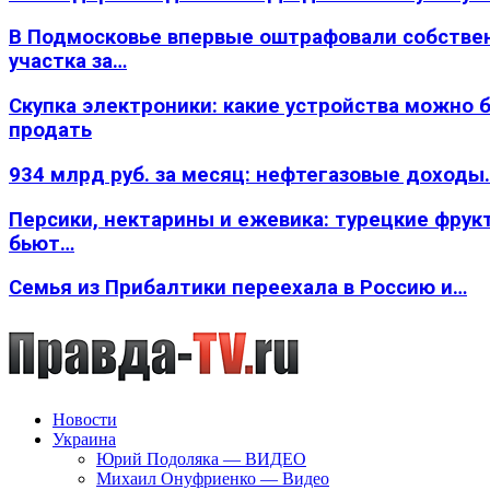
В Подмосковье впервые оштрафовали собстве
участка за…
Скупка электроники: какие устройства можно 
продать
934 млрд руб. за месяц: нефтегазовые доходы
Персики, нектарины и ежевика: турецкие фрук
бьют…
Семья из Прибалтики переехала в Россию и…
Новости
Украина
Юрий Подоляка — ВИДЕО
Михаил Онуфриенко — Видео