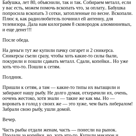
Бабушка, лет 80, объяснили, так и так. Собираем металл, если
у вас есть, можем помочь вскопать что, за оплату.. Бабушка
попросила вскопать 3 сотки, затопленные по весне. Вскопали.
Плюс я, как радиолюбитель починил ей антенну, для
телевизора. Дала нам килограмм 8 сковородок алюминиевых,
и еще денег!!!
После обеда.
На деньги тут же купили пачку сигарет и 2 сникерса.
Сникерсы съели сразу, чтобы хоть какие-то силы были,
покурили и пошли сдавать металл. Сдали, копейки.. Но уже
хоть что-то. Пошли к сетям.
Полдник.
Пришли к сетям, а там — какие-то типы их вытащили и
забирают нашу рыбу. Не долго думая, отхерачили их, очень,
оочень жестоко, хотя знали — такие же как мы. Но —
воровать в голод у своих же — это хуже, чем быть либералом!
Забрали свою рыбу, ушли домой.
Вечер.
Часть рыбы отдали женам, часть — понесли на рынок.
Продали за копейки, но, хоть что-то. Купили макарон и