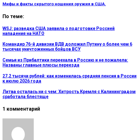
Мифы и факты скрытого ношения оружия в США.
По теме:
WSJ: разведка США заявила о подготовке Россией
нападения на НАТО
Командир 76-й дивизии ВДВ доложил Путину о более чем 6
тысячах уничтоженных бойцов ВСУ
Семья из Прибалтики переехала в Россию и не пожалела:
Названы главные плюсы переезда
27,2 тысячи рублей: как изменилась средняя пенсия в России
к июлю 2026 года
Литва осталась ни с чем: Хитрость Кремля с Калининградом
сработала блестяще
1 комментарий