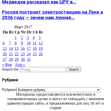
Медведев рассказал как ЦРУ в...
Россия построит электростанцию на Луне к
2036 году — зачем нам лунная...
Март 2017
Пн
Вт
Ср
Чт
Пт
Сб
Вс
1
2
3
4
5
6
7
8
9
10
11
12
13
14
15
16
17
18
19
20
21
22
23
24
25
26
27
28
29
30
31
« Фев
Апр »
Search for:
Search
Рубрики
Рубрики
Материалы предоставляются исключительно в
ознакомительных целях и могут не совпадать с мнением
администрации сайта, и предназначены для лиц 18 лет и
старше