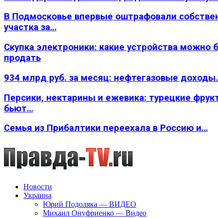
В Подмосковье впервые оштрафовали собстве
участка за…
Скупка электроники: какие устройства можно 
продать
934 млрд руб. за месяц: нефтегазовые доходы
Персики, нектарины и ежевика: турецкие фрук
бьют…
Семья из Прибалтики переехала в Россию и…
Новости
Украина
Юрий Подоляка — ВИДЕО
Михаил Онуфриенко — Видео