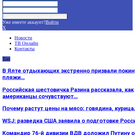
Уже имеете аккаунт?
Войти
X
Новости
ТВ Онлайн
Контакты
Топ
В Ялте отдыхающих экстренно призвали покин
пляжи…
Российская шестовичка Разина рассказала, как
американцы сочувствуют…
Почему растут цены на мясо: говядина, курица
WSJ: разведка США заявила о подготовке Росс
Командир 76-й дивизии ВДВ доложил Путину 