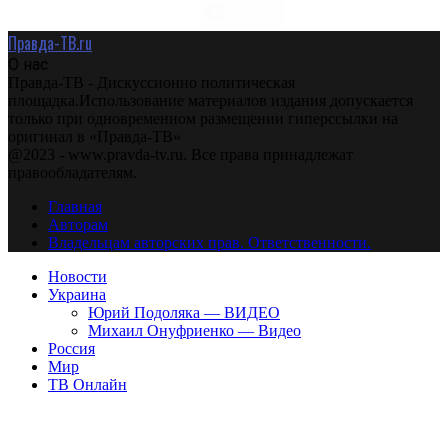
Правда-ТВ.ru
О нас
Правда-ТВ - Дискуссионно политическая
площадка.Использование материалов издания допускается
только при одновременном размещении гиперссылки на
оригинал в «Правда-ТВ»
@2023 - www.pravda-tv.ru. Все права принадлежат
правообладателям.
Главная
Авторам
Владельцам авторских прав. Ответственности.
Новости
Украина
Юрий Подоляка — ВИДЕО
Михаил Онуфриенко — Видео
Россия
Мир
ТВ Онлайн