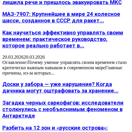
лишила речи и пришлось эвакуировать МКС
МАЗ-7907: Крупнейшее в мире 24 колесное
шасси, созданное в СССР для ракет...
Как научиться эффективно управлять своим
временем: практическое руководство,
которое реально работает в...
20.03.2026
20.03.2026
Оглавление:Почему умение управлять своим временем стало
критически важным навыком в современном миреГлавные
причины, из-за которых...
Доски у забора — уже нарушение? Когда
дачника могут оштрафовать за хранение...
Загадка черных саркофагов: исследователи
столкнулись с необъяснимым феноменом в
Антарктиде
Разбить на 12 зон и «русские острова»: