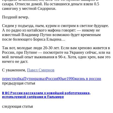
сахара. Отнесли домой. На оставшиеся деньги взяли 0.5
самогону у местной Сидорихи.
Поздний вечер.
Сидим у подъезда, пьем, курим и смотрим в светлое будущее.
А по радио из китайского мафона говорят: — никому не
известный Владимир Путин возможно будет временным
после болеющего Бориса Ельцина…
Так вот, молодые люди 20-30 лет. Если вам хреново живется в
России, при Путине — посмотрите на Украину сейчас, или на
мой личный опыт выживания в 90-х. Хотя, один хрен, вам это
ничего не даст.
С уважением,
Павел Смирнов
перестройка
Путин
развал
Россия
90ые
1990
жизнь в россии
предыдущая статья
В ВС России рассказали о новейшей робототехнике,
используемой сапёрами в Пальмире
следующая статья