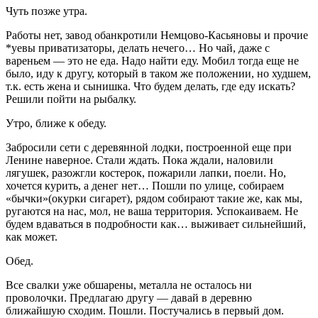
Чуть позже утра.
Работы нет, завод обанкротили Немцово-Касьяновы и прочие
*уевы приватизаторы, делать нечего… Но чай, даже с
вареньем — это не еда. Надо найти еду. Мобил тогда еще не
было, иду к другу, который в таком же положении, но худшем,
т.к. есть жена и сынишка. Что будем делать, где еду искать?
Решили пойти на рыбалку.
Утро, ближе к обеду.
Забросили сети с деревянной лодки, построенной еще при
Ленине наверное. Стали ждать. Пока ждали, наловили
лягушек, разожгли костерок, пожарили лапки, поели. Но,
хочется курить, а денег нет… Пошли по улице, собираем
«бычки»(окурки сигарет), рядом собирают такие же, как мы,
ругаются на нас, мол, не ваша территория. Успокаиваем. Не
будем вдаваться в подробности как… выживает сильнейший,
как может.
Обед.
Все свалки уже обшарены, металла не осталось ни
проволочки. Предлагаю другу — давай в деревню
ближайшую сходим. Пошли. Постучались в первый дом.