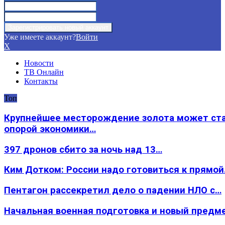
Уже имеете аккаунт?
Войти
X
Новости
ТВ Онлайн
Контакты
Топ
Крупнейшее месторождение золота может ст
опорой экономики…
397 дронов сбито за ночь над 13…
Ким Дотком: России надо готовиться к прямо
Пентагон рассекретил дело о падении НЛО с…
Начальная военная подготовка и новый предм