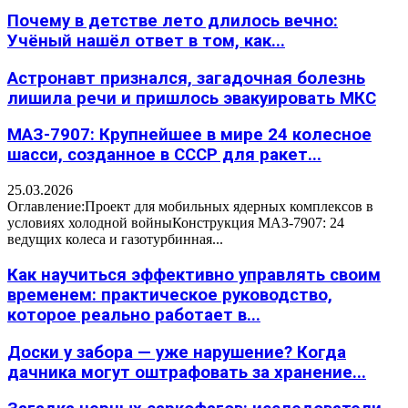
Почему в детстве лето длилось вечно:
Учёный нашёл ответ в том, как...
Астронавт признался, загадочная болезнь
лишила речи и пришлось эвакуировать МКС
МАЗ-7907: Крупнейшее в мире 24 колесное
шасси, созданное в СССР для ракет...
25.03.2026
Оглавление:Проект для мобильных ядерных комплексов в
условиях холодной войныКонструкция МАЗ-7907: 24
ведущих колеса и газотурбинная...
Как научиться эффективно управлять своим
временем: практическое руководство,
которое реально работает в...
Доски у забора — уже нарушение? Когда
дачника могут оштрафовать за хранение...