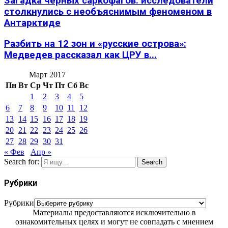
Загадка черных саркофагов: исследователи
столкнулись с необъяснимым феноменом в
Антарктиде
Разбить на 12 зон и «русские острова»:
Медведев рассказал как ЦРУ в...
Март 2017
Пн
Вт
Ср
Чт
Пт
Сб
Вс
1
2
3
4
5
6
7
8
9
10
11
12
13
14
15
16
17
18
19
20
21
22
23
24
25
26
27
28
29
30
31
« Фев
Апр »
Search for:
Search
Рубрики
Рубрики
Материалы предоставляются исключительно в
ознакомительных целях и могут не совпадать с мнением