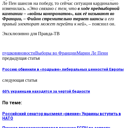
Ле Пен шансов на победу, то сейчас ситуация кардинально
изменилась.
«Это связано с тем, что
в ходе предвыборной
кампании – «войны компроматов», как её называют во
Франции, – Фийон стремительно теряет шансы
и его
правый электорат может перейти к ней»
, – пояснил он.
Эксклюзивно для Правда-ТВ
пушков
яновости
Выборы во Франции
Марин Ле Пенн
предыдущая статья
Россию обвинили в «подрыве» либеральных ценностей Европы
следующая статья
60% украинцев находятся за чертой бедности
По теме:
Российский сенатор высмеял «рвение» Украины вступить в
НАТО