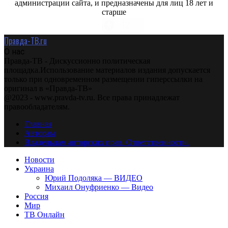
администрации сайта, и предназначены для лиц 18 лет и
старше
Правда-ТВ.ru
О нас
Правда-ТВ - Дискуссионно политическая
площадка.Использование материалов издания допускается
только при одновременном размещении гиперссылки на
оригинал в «Правда-ТВ»
@2023 - www.pravda-tv.ru. Все права принадлежат
правообладателям.
Главная
Авторам
Владельцам авторских прав. Ответственности.
Новости
Украина
Юрий Подоляка — ВИДЕО
Михаил Онуфриенко — Видео
Россия
Мир
ТВ Онлайн