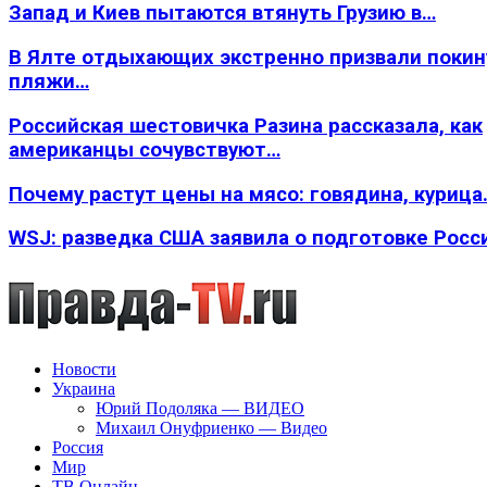
Запад и Киев пытаются втянуть Грузию в…
В Ялте отдыхающих экстренно призвали покин
пляжи…
Российская шестовичка Разина рассказала, как
американцы сочувствуют…
Почему растут цены на мясо: говядина, курица
WSJ: разведка США заявила о подготовке Росс
Новости
Украина
Юрий Подоляка — ВИДЕО
Михаил Онуфриенко — Видео
Россия
Мир
ТВ Онлайн