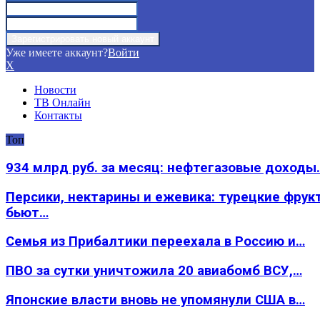
Уже имеете аккаунт?
Войти
X
Новости
ТВ Онлайн
Контакты
Топ
934 млрд руб. за месяц: нефтегазовые доходы
Персики, нектарины и ежевика: турецкие фрук
бьют…
Семья из Прибалтики переехала в Россию и…
ПВО за сутки уничтожила 20 авиабомб ВСУ,…
Японские власти вновь не упомянули США в…