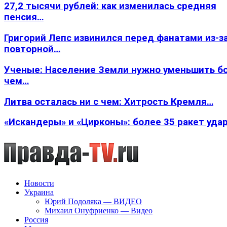
27,2 тысячи рублей: как изменилась средняя
пенсия…
Григорий Лепс извинился перед фанатами из-з
повторной…
Ученые: Население Земли нужно уменьшить б
чем…
Литва осталась ни с чем: Хитрость Кремля…
«Искандеры» и «Цирконы»: более 35 ракет уда
Новости
Украина
Юрий Подоляка — ВИДЕО
Михаил Онуфриенко — Видео
Россия