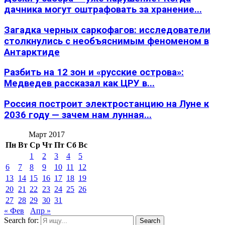
дачника могут оштрафовать за хранение...
Загадка черных саркофагов: исследователи
столкнулись с необъяснимым феноменом в
Антарктиде
Разбить на 12 зон и «русские острова»:
Медведев рассказал как ЦРУ в...
Россия построит электростанцию на Луне к
2036 году — зачем нам лунная...
Март 2017
Пн
Вт
Ср
Чт
Пт
Сб
Вс
1
2
3
4
5
6
7
8
9
10
11
12
13
14
15
16
17
18
19
20
21
22
23
24
25
26
27
28
29
30
31
« Фев
Апр »
Search for:
Search