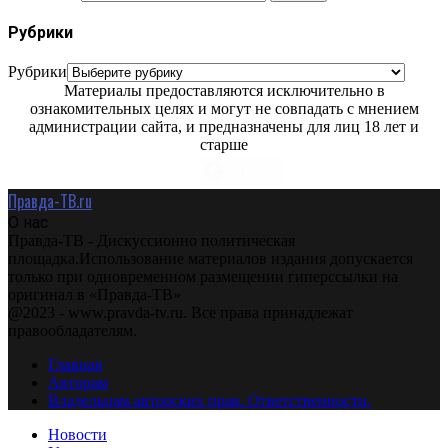
Рубрики
Рубрики
Материалы предоставляются исключительно в
ознакомительных целях и могут не совпадать с мнением
администрации сайта, и предназначены для лиц 18 лет и
старше
Правда-ТВ.ru
О нас
Правда-ТВ - Дискуссионно политическая
площадка.Использование материалов издания допускается
только при одновременном размещении гиперссылки на
оригинал в «Правда-ТВ»
@2023 - www.pravda-tv.ru. Все права принадлежат
правообладателям.
Главная
Авторам
Владельцам авторских прав. Ответственности.
Новости