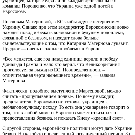
украинцев, которые едва ли не каждый день слышат от
команды Порошенко, что Украина уже одной ногой в
Евросоюзе.
По словам Матерновой, в ЕС якобы ждут с нетерпением
Украину. Однако при этом замдиректор Еврокомиссии ловко
находит повод избежать возможной в будущем подоплеки,
связанной с безвизом, и находит слова больше
свидетельствующие о том, что Катарина Матернова лукавит.
Предлог — очень сложные проблемы в Европе.
«Все меняется, еще год назад единицы верили в победу
Дональда Трампа и мало кто верил, что Великобритания
проголосует за выход из ЕС. Неопределенность –
отличительная черта нынешнего времени», — заявила
Матернова.
Фактически, подобное выступление Мартеновой, можно
считать «прощупыванием почвы». По всему выходит,
представитель Еврокомиссии готовит украинцев к
неблагополучному исходу. То есть она уже заранее говорит о
том, что в любой момент Евросоюз может отказаться от
предоставления безвиза, и показать Киеву «красный свет».
С другой стороны, европейские политики могут дать Украине
безвиз. На какой-то определенный, ограниченный период. За