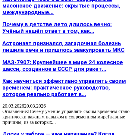
масонское движение: скрытые процессы,
международные...
Почему в детстве лето длилось вечно:
Учёный нашёл ответ в том, как...
Астронавт признался, загадочная болезнь
лишила речи и пришлось эвакуировать МКС
МАЗ-7907: Крупнейшее в мире 24 колесное
шасси, созданное в СССР для ракет...
Как научиться эффективно управлять своим
временем: практическое руководство,
которое реально работает в...
20.03.2026
20.03.2026
Оглавление:Почему умение управлять своим временем стало
критически важным навыком в современном миреГлавные
причины, из-за которых...
Доски у забора — уже нарушение? Когда