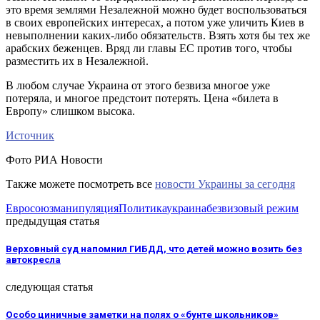
это время землями Незалежной можно будет воспользоваться
в своих европейских интересах, а потом уже уличить Киев в
невыполнении каких-либо обязательств. Взять хотя бы тех же
арабских беженцев. Вряд ли главы ЕС против того, чтобы
разместить их в Незалежной.
В любом случае Украина от этого безвиза многое уже
потеряла, и многое предстоит потерять. Цена «билета в
Европу» слишком высока.
Источник
Фото РИА Новости
Также можете посмотреть все
новости Украины за сегодня
Евросоюз
манипуляция
Политика
украина
безвизовый режим
предыдущая статья
Верховный суд напомнил ГИБДД, что детей можно возить без
автокресла
следующая статья
Особо циничные заметки на полях о «бунте школьников»