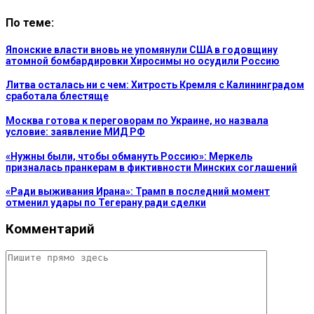
По теме:
Японские власти вновь не упомянули США в годовщину
атомной бомбардировки Хиросимы но осудили Россию
Литва осталась ни с чем: Хитрость Кремля с Калининградом
сработала блестяще
Москва готова к переговорам по Украине, но назвала
условие: заявление МИД РФ
«Нужны были, чтобы обмануть Россию»: Меркель
призналась пранкерам в фиктивности Минских соглашений
«Ради выживания Ирана»: Трамп в последний момент
отменил удары по Тегерану ради сделки
Комментарий