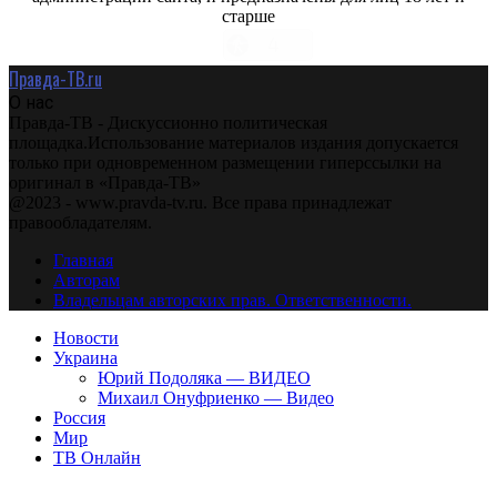
старше
Правда-ТВ.ru
О нас
Правда-ТВ - Дискуссионно политическая
площадка.Использование материалов издания допускается
только при одновременном размещении гиперссылки на
оригинал в «Правда-ТВ»
@2023 - www.pravda-tv.ru. Все права принадлежат
правообладателям.
Главная
Авторам
Владельцам авторских прав. Ответственности.
Новости
Украина
Юрий Подоляка — ВИДЕО
Михаил Онуфриенко — Видео
Россия
Мир
ТВ Онлайн