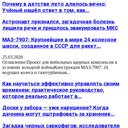
Почему в детстве лето длилось вечно:
Учёный нашёл ответ в том, как...
Астронавт признался, загадочная болезнь
лишила речи и пришлось эвакуировать МКС
МАЗ-7907: Крупнейшее в мире 24 колесное
шасси, созданное в СССР для ракет...
25.03.2026
Оглавление:Проект для мобильных ядерных комплексов в
условиях холодной войныКонструкция МАЗ-7907: 24
ведущих колеса и газотурбинная...
Как научиться эффективно управлять своим
временем: практическое руководство,
которое реально работает в...
Доски у забора — уже нарушение? Когда
дачника могут оштрафовать за хранение...
Загадка черных саркофагов: исследователи