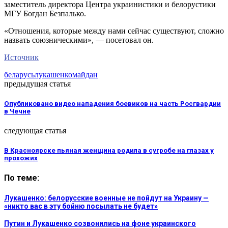
заместитель директора Центра украинистики и белорустики
МГУ Богдан Безпалько.
«Отношения, которые между нами сейчас существуют, сложно
назвать союзническими», — посетовал он.
Источник
беларусь
лукашенко
майдан
предыдущая статья
Опубликовано видео нападения боевиков на часть Росгвардии
в Чечне
следующая статья
В Красноярске пьяная женщина родила в сугробе на глазах у
прохожих
По теме:
Лукашенко: белорусские военные не пойдут на Украину —
«никто вас в эту бойню посылать не будет»
Путин и Лукашенко созвонились на фоне украинского