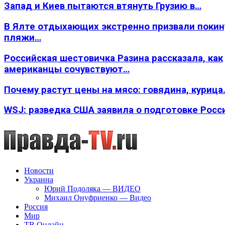
Запад и Киев пытаются втянуть Грузию в…
В Ялте отдыхающих экстренно призвали покин
пляжи…
Российская шестовичка Разина рассказала, как
американцы сочувствуют…
Почему растут цены на мясо: говядина, курица
WSJ: разведка США заявила о подготовке Росс
Новости
Украина
Юрий Подоляка — ВИДЕО
Михаил Онуфриенко — Видео
Россия
Мир
ТВ Онлайн