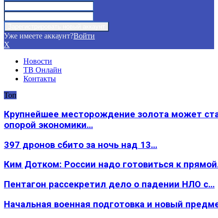
Уже имеете аккаунт?
Войти
X
Новости
ТВ Онлайн
Контакты
Топ
Крупнейшее месторождение золота может ст
опорой экономики…
397 дронов сбито за ночь над 13…
Ким Дотком: России надо готовиться к прямо
Пентагон рассекретил дело о падении НЛО с…
Начальная военная подготовка и новый предм