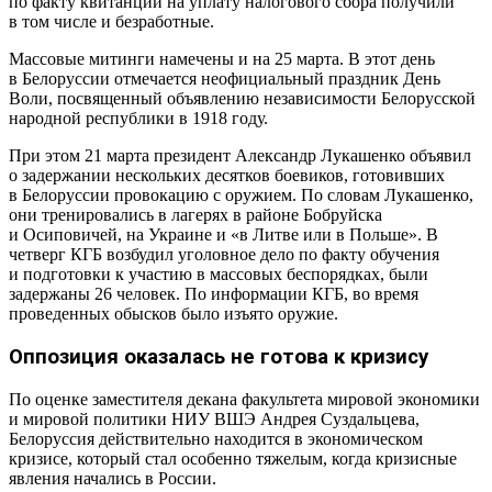
по факту квитанции на уплату налогового сбора получили
в том числе и безработные.
Массовые митинги намечены и на 25 марта. В этот день
в Белоруссии отмечается неофициальный праздник День
Воли, посвященный объявлению независимости Белорусской
народной республики в 1918 году.
При этом 21 марта президент Александр Лукашенко объявил
о задержании нескольких десятков боевиков, готовивших
в Белоруссии провокацию с оружием. По словам Лукашенко,
они тренировались в лагерях в районе Бобруйска
и Осиповичей, на Украине и «в Литве или в Польше». В
четверг КГБ возбудил уголовное дело по факту обучения
и подготовки к участию в массовых беспорядках, были
задержаны 26 человек. По информации КГБ, во время
проведенных обысков было изъято оружие.
Оппозиция оказалась не готова к кризису
По оценке заместителя декана факультета мировой экономики
и мировой политики НИУ ВШЭ Андрея Суздальцева,
Белоруссия действительно находится в экономическом
кризисе, который стал особенно тяжелым, когда кризисные
явления начались в России.