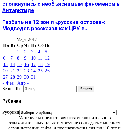
столкнулись с необъяснимым феноменом в
Антарктиде
Разбить на 12 зон и «русские острова»:
Медведев рассказал как ЦРУ в...
Март 2017
Пн
Вт
Ср
Чт
Пт
Сб
Вс
1
2
3
4
5
6
7
8
9
10
11
12
13
14
15
16
17
18
19
20
21
22
23
24
25
26
27
28
29
30
31
« Фев
Апр »
Search for:
Search
Рубрики
Рубрики
Материалы предоставляются исключительно в
ознакомительных целях и могут не совпадать с мнением
администрации сайта, и предназначены для лиц 18 лет и