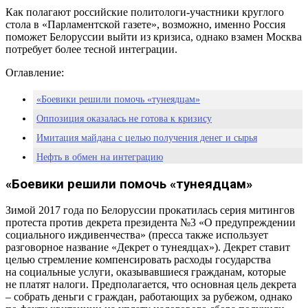
Как полагают российские политологи-участники круглого
стола в «Парламентской газете», возможно, именно Россия
поможет Белоруссии выйти из кризиса, однако взамен Москва
потребует более тесной интеграции.
Оглавление:
«Боевики решили помочь «тунеядцам»
Оппозиция оказалась не готова к кризису
Имитация майдана с целью получения денег и сырья
Нефть в обмен на интеграцию
«Боевики решили помочь «тунеядцам»
Зимой 2017 года по Белоруссии прокатилась серия митингов
протеста против декрета президента №3 «О предупреждении
социального иждивенчества» (пресса также использует
разговорное название «Декрет о тунеядцах»). Декрет ставит
целью стремление компенсировать расходы государства
на социальные услуги, оказывавшиеся гражданам, которые
не платят налоги. Предполагается, что основная цель декрета
– собрать деньги с граждан, работающих за рубежом, однако