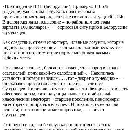
«Идет падение ВВП (Белоруссии). Примерно 1-1,5%
(падение) уже в этом году. Есть падение сбыта
промышленных товаров, что тоже связано с ситуацией в РФ.
В целом зарплаты невысокие – по районным центрам
зарплата 100 долларов», — обрисовал ситуацию в Белоруссии
Суздальцев.
Как следствие, отмечает эксперт, «главные лозунги, которые
поднимают протестующие – социально-экономические: это
низкая зарплата, отсутствие нормально оплачиваемых
рабочих мест».
По словам эксперта, бросается в глаза, что «народ выходит
осатанелый, прям какой-то озлобленный». «Накопилась
усталость и потеря надежды… Этот «декрет о тунеядцах» —
он оказался просто последней каплей», — считает
Суздальцев. Политолог отметил также, что белорусская власть
обеспокоена тем, «что на улицы вышел их стабильный
классический электорат – старшее поколение, пенсионеры,
на которых и опиралась власть». «И пока власть не нашла
рецепта, как эти вещи «смикшировать», — считает
Суздальцев.
Интересно и то, что белорусская оппозиция оказалась
не готова к таким вещам и только сейчас пытается возглавить