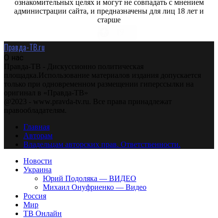
ознакомительных целях и могут не совпадать с мнением
администрации сайта, и предназначены для лиц 18 лет и
старше
Правда-ТВ.ru
О нас
Правда-ТВ - Дискуссионно политическая
площадка.Использование материалов издания допускается
только при одновременном размещении гиперссылки на
оригинал в «Правда-ТВ»
@2023 - www.pravda-tv.ru. Все права принадлежат
правообладателям.
Главная
Авторам
Владельцам авторских прав. Ответственности.
Новости
Украина
Юрий Подоляка — ВИДЕО
Михаил Онуфриенко — Видео
Россия
Мир
ТВ Онлайн