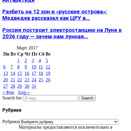
Разбить на 12 зон и «русские острова»:
Медведев рассказал как ЦРУ в...
Россия построит электростанцию на Луне к
2036 году — зачем нам лунная...
Март 2017
Пн
Вт
Ср
Чт
Пт
Сб
Вс
1
2
3
4
5
6
7
8
9
10
11
12
13
14
15
16
17
18
19
20
21
22
23
24
25
26
27
28
29
30
31
« Фев
Апр »
Search for:
Search
Рубрики
Рубрики
Материалы предоставляются исключительно в