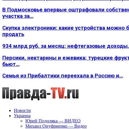
В Подмосковье впервые оштрафовали собстве
участка за…
Скупка электроники: какие устройства можно 
продать
934 млрд руб. за месяц: нефтегазовые доходы
Персики, нектарины и ежевика: турецкие фрук
бьют…
Семья из Прибалтики переехала в Россию и…
Новости
Украина
Юрий Подоляка — ВИДЕО
Михаил Онуфриенко — Видео