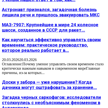
Астронавт признался, загадочная болезнь
лишила речи и пришлось эвакуировать МКС
МАЗ-7907: Крупнейшее в мире 24 колесное
шасси, созданное в СССР для ракет...
Как научиться эффективно управлять своим
временем: практическое руководство,
которое реально работает в...
20.03.2026
20.03.2026
Оглавление:Почему умение управлять своим временем стало
критически важным навыком в современном миреГлавные
причины, из-за которых...
Доски у забора — уже нарушение? Когда
дачника могут оштрафовать за хранение...
Загадка черных саркофагов: исследователи
столкнулись с необъяснимым феноменом в
Антарктиде