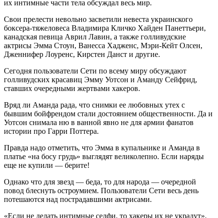
их интимные части тела обсуждал весь мир.
Свои прелести невольно засветили невеста украинского
боксера-тяжеловеса Владимира Кличко Хайден Панеттьери,
канадская певица Аврил Лавин, а также голливудские
актрисы Эмма Стоун, Ванесса Хадженс, Мэри-Кейт Олсен,
Дженнифер Лоуренс, Кирстен Данст и другие.
Сегодня пользователи Сети по всему миру обсуждают
голливудских красавиц Эмму Уотсон и Аманду Сейфрид,
ставших очередными жертвами хакеров.
Вряд ли Аманда рада, что снимки ее любовных утех с
бывшим бойфрендом стали достоянием общественности. Да и
Уотсон снимала ню в ванной явно не для армии фанатов
истории про Гарри Поттера.
Правда надо отметить, что Эмма в купальнике и Аманда в
платье «на босу грудь» выглядят великолепно. Если наряды
еще не купили — берите!
Однако что для звезд — беда, то для народа — очередной
повод блеснуть остроумием. Пользователи Сети весь день
потешаются над пострадавшими актрисами.
«Если не делать интимные селфи, то хакеры их не украдут»,