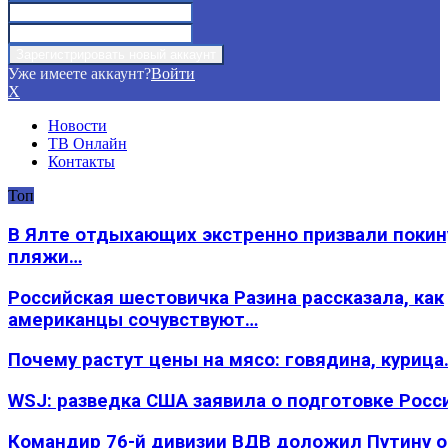
Уже имеете аккаунт?
Войти
X
Новости
ТВ Онлайн
Контакты
Топ
В Ялте отдыхающих экстренно призвали покин
пляжи…
Российская шестовичка Разина рассказала, как
американцы сочувствуют…
Почему растут цены на мясо: говядина, курица
WSJ: разведка США заявила о подготовке Росс
Командир 76-й дивизии ВДВ доложил Путину 