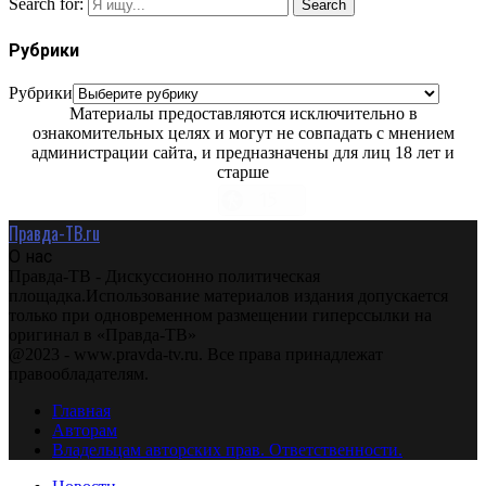
Search for:
Search
Рубрики
Рубрики
Материалы предоставляются исключительно в
ознакомительных целях и могут не совпадать с мнением
администрации сайта, и предназначены для лиц 18 лет и
старше
Правда-ТВ.ru
О нас
Правда-ТВ - Дискуссионно политическая
площадка.Использование материалов издания допускается
только при одновременном размещении гиперссылки на
оригинал в «Правда-ТВ»
@2023 - www.pravda-tv.ru. Все права принадлежат
правообладателям.
Главная
Авторам
Владельцам авторских прав. Ответственности.