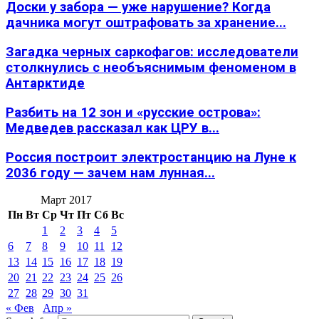
Доски у забора — уже нарушение? Когда
дачника могут оштрафовать за хранение...
Загадка черных саркофагов: исследователи
столкнулись с необъяснимым феноменом в
Антарктиде
Разбить на 12 зон и «русские острова»:
Медведев рассказал как ЦРУ в...
Россия построит электростанцию на Луне к
2036 году — зачем нам лунная...
Март 2017
Пн
Вт
Ср
Чт
Пт
Сб
Вс
1
2
3
4
5
6
7
8
9
10
11
12
13
14
15
16
17
18
19
20
21
22
23
24
25
26
27
28
29
30
31
« Фев
Апр »