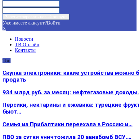
Уже имеете аккаунт?
Войти
X
Новости
ТВ Онлайн
Контакты
Топ
Скупка электроники: какие устройства можно 
продать
934 млрд руб. за месяц: нефтегазовые доходы
Персики, нектарины и ежевика: турецкие фрук
бьют…
Семья из Прибалтики переехала в Россию и…
ПВО за сутки уничтожила 20 авиабомб ВСУ,…