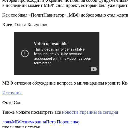
которая происходит в Украине, потянет за собой фундаментал
в последний момент МВФ снял проект, который был уже практич
Как сообщал «ПолитНавигатор», МВФ добровольно стал жертв
Киев, Ольга Козаченко
МВФ отложил обсуждение вопроса о миллиардном кредите Ки
Источник
Фото Cont
Также можете посмотреть все
новости Украины за сегодня
ложь
МВФ
сша
украина
Петр Порошенко
предыдущая статья