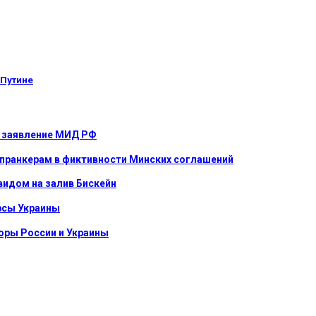
 Путине
е: заявление МИД РФ
 пранкерам в фиктивности Минских соглашений
видом на залив Бискейн
урсы Украины
оры России и Украины