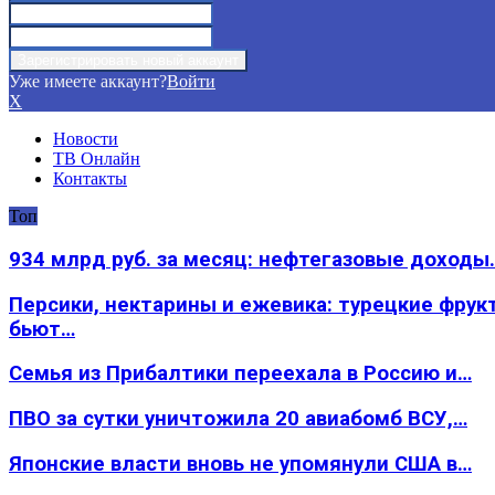
Уже имеете аккаунт?
Войти
X
Новости
ТВ Онлайн
Контакты
Топ
934 млрд руб. за месяц: нефтегазовые доходы
Персики, нектарины и ежевика: турецкие фрук
бьют…
Семья из Прибалтики переехала в Россию и…
ПВО за сутки уничтожила 20 авиабомб ВСУ,…
Японские власти вновь не упомянули США в…