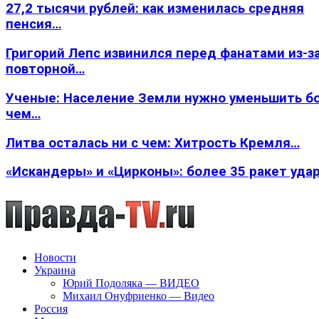
27,2 тысячи рублей: как изменилась средняя
пенсия…
Григорий Лепс извинился перед фанатами из-з
повторной…
Ученые: Население Земли нужно уменьшить б
чем…
Литва осталась ни с чем: Хитрость Кремля…
«Искандеры» и «Цирконы»: более 35 ракет уда
Новости
Украина
Юрий Подоляка — ВИДЕО
Михаил Онуфриенко — Видео
Россия