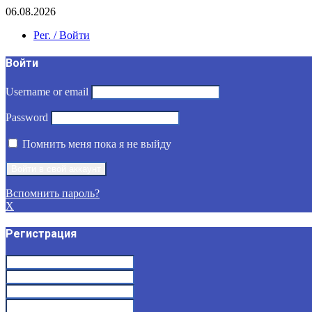
06.08.2026
Рег. / Войти
Войти
Username or email
Password
Помнить меня пока я не выйду
Вспомнить пароль?
X
Регистрация