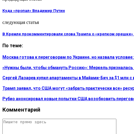
Куда «пропал» Владимир Путин
следующая статья
В Кремле прокомментировали слова Трампа о «крепком орешке»
По теме:
Москва готова к переговорам по Украине, но назвала услови
«Нужны были, чтобы обмануть Россию»: Меркель призналась
Сергей Лазарев купил апартаменты в Майами-Бич за $1 млн с 
Трамп заявил, что США могут «забрать практически все» рес
Рубио анонсировал новые попытки США возобновить перегов
Комментарий