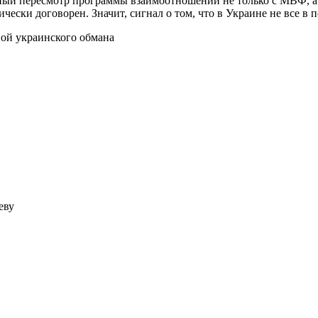
ьный пересмотр программы взаимоотношений не только с МВФ, а 
ески договорен. Значит, сигнал о том, что в Украине не все в 
ой украинского обмана
еву