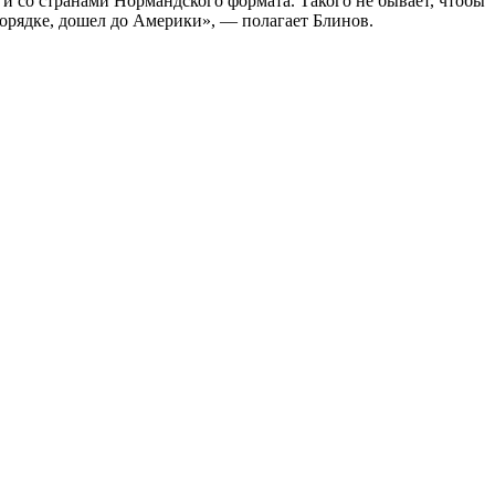
и со странами Нормандского формата. Такого не бывает, чтобы
порядке, дошел до Америки», — полагает Блинов.