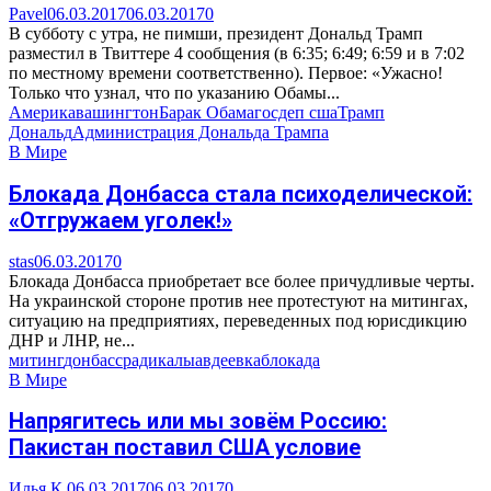
Pavel
06.03.2017
06.03.2017
0
В субботу с утра, не пимши, президент Дональд Трамп
разместил в Твиттере 4 сообщения (в 6:35; 6:49; 6:59 и в 7:02
по местному времени соответственно). Первое: «Ужасно!
Только что узнал, что по указанию Обамы...
Америка
вашингтон
Барак Обама
госдеп сша
Трамп
Дональд
Администрация Дональда Трампа
В Мире
Блокада Донбасса стала психоделической:
«Отгружаем уголек!»
stas
06.03.2017
0
Блокада Донбасса приобретает все более причудливые черты.
На украинской стороне против нее протестуют на митингах,
ситуацию на предприятиях, переведенных под юрисдикцию
ДНР и ЛНР, не...
митинг
донбасс
радикалы
авдеевка
блокада
В Мире
Напрягитесь или мы зовём Россию:
Пакистан поставил США условие
Илья К.
06.03.2017
06.03.2017
0