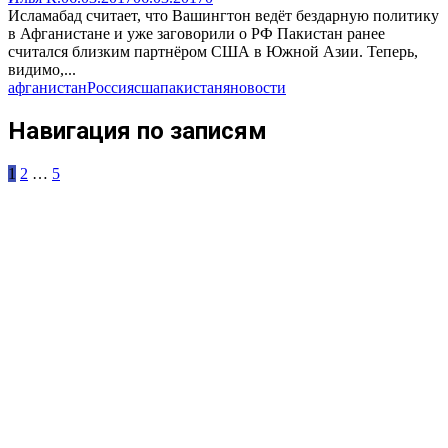
Исламабад считает, что Вашингтон ведёт бездарную политику
в Афганистане и уже заговорили о РФ Пакистан ранее
считался близким партнёром США в Южной Азии. Теперь,
видимо,...
афганистан
Россия
сша
пакистан
яновости
Навигация по записям
1
2
…
5