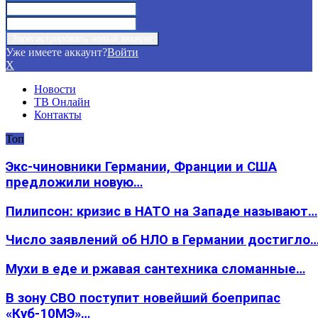
Уже имеете аккаунт?
Войти
X
Новости
ТВ Онлайн
Контакты
Топ
Экс-чиновники Германии, Франции и США
предложили новую…
Пилипсон: кризис в НАТО на Западе называют…
Число заявлений об НЛО в Германии достигло
Мухи в еде и ржавая сантехника сломанные…
В зону СВО поступит новейший боеприпас
«Куб-10МЭ»…