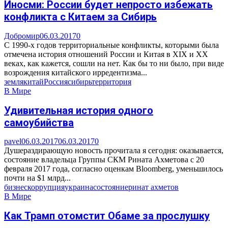
Иносми: России будет непросто избежать
конфликта с Китаем за Сибирь
Добромир
06.03.2017
0
С 1990-х годов территориальные конфликты, которыми была
отмечена история отношений России и Китая в XIX и ХХ
веках, как кажется, сошли на нет. Как бы то ни было, при виде
возрождения китайского ирредентизма...
земля
китай
Россия
сибирь
территория
В Мире
Удивительная история одного
самоубийства
pavel
06.03.2017
06.03.2017
0
Душераздирающую новость прочитала я сегодня: оказывается,
состояние владельца Группы СКМ Рината Ахметова с 20
февраля 2017 года, согласно оценкам Bloomberg, уменьшилось
почти на $1 млрд...
бизнес
коррупция
украина
состояние
ринат ахметов
В Мире
Как Трамп отомстит Обаме за прослушку