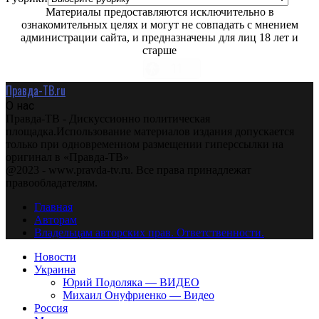
Материалы предоставляются исключительно в
ознакомительных целях и могут не совпадать с мнением
администрации сайта, и предназначены для лиц 18 лет и
старше
Правда-ТВ.ru
О нас
Правда-ТВ - Дискуссионно политическая
площадка.Использование материалов издания допускается
только при одновременном размещении гиперссылки на
оригинал в «Правда-ТВ»
@2023 - www.pravda-tv.ru. Все права принадлежат
правообладателям.
Главная
Авторам
Владельцам авторских прав. Ответственности.
Новости
Украина
Юрий Подоляка — ВИДЕО
Михаил Онуфриенко — Видео
Россия