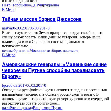
и о ликвидации всех...
Петр Порошенко
ДНР
лнр
украина
В Мире
Тайная миссия Бориса Джонсона
nastya
06.03.2017
06.03.2017
0
Если вы думаете, что Земля вращается вокруг своей оси, то
спешу разочаровать. Ваши данные устарели. Теперь наша
планета, да и вся Солнечная система вращаются
исключительно...
великобритания
Москва
визит
борис джонсон
В Мире
Американские генералы: «Маленькие синие
человечки Путина способны парализовать
Европу»
Igor
06.03.2017
06.03.2017
0
Очередной русофобской жути нагоняет западная пресса и так
называемые «эксперты в области российской угрозы». В
данном случае антироссийскую риторику решило в очередной
раз эксплуатировать британское...
нато
Россия
доклад
Владимир Путин