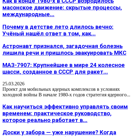
Как в конце 1980-х в СССР возродилось
масонское движение: скрытые процессы,
международные...
Почему в детстве лето длилось вечно:
Учёный нашёл ответ в том, как...
Астронавт признался, загадочная болезнь
лишила речи и пришлось эвакуировать МКС
МАЗ-7907: Крупнейшее в мире 24 колесное
шасси, созданное в СССР для ракет...
25.03.2026
Проект для мобильных ядерных комплексов в условиях
холодной войны В начале 1980-х годов стратегия ядерного...
Как научиться эффективно управлять своим
временем: практическое руководство,
которое реально работает в...
Доски у забора — уже нарушение? Когда