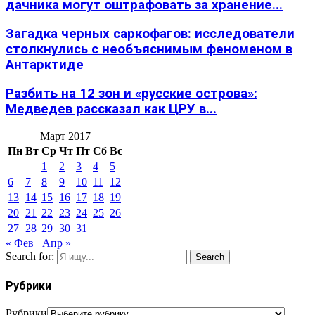
дачника могут оштрафовать за хранение...
Загадка черных саркофагов: исследователи
столкнулись с необъяснимым феноменом в
Антарктиде
Разбить на 12 зон и «русские острова»:
Медведев рассказал как ЦРУ в...
Март 2017
Пн
Вт
Ср
Чт
Пт
Сб
Вс
1
2
3
4
5
6
7
8
9
10
11
12
13
14
15
16
17
18
19
20
21
22
23
24
25
26
27
28
29
30
31
« Фев
Апр »
Search for:
Search
Рубрики
Рубрики