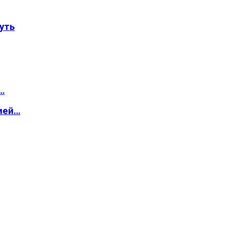
уть
…
ией…