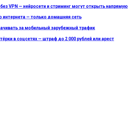
без VPN — нейросети и стриминг могут открыть напрямую
о интернета — только домашняя сеть
лачивать за мобильный зарубежный трафик
ёрки в соцсетях — штраф до 2 000 рублей или арест