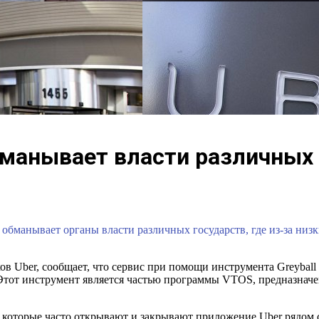
бманывает власти различных
обманывает органы власти различных государств, где из-за низ
в Uber, сообщает, что сервис при помощи инструмента Greybal
Этот инструмент является частью программы VTOS, предназначе
и, которые часто открывают и закрывают приложение Uber рядом