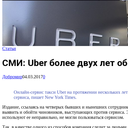
Статьи
СМИ: Uber более двух лет о
Добромир
04.03.2017
0
Онлайн-сервис такси Uber на протяжении нескольких лет 
сервиса, пишет New York Times.
Издание, ссылаясь на четверых бывших и нынешних сотруднико
выявить и обойти чиновников, выступающих против сервиса. 
используют ее неправильно, не могли пользоваться сервисом.
Так, в качестве одного из способов компания следит за людьм