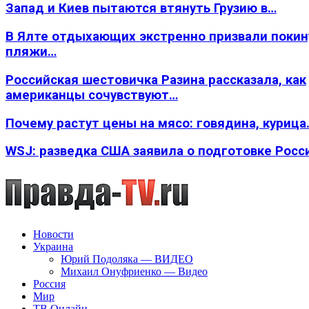
Запад и Киев пытаются втянуть Грузию в…
В Ялте отдыхающих экстренно призвали покин
пляжи…
Российская шестовичка Разина рассказала, как
американцы сочувствуют…
Почему растут цены на мясо: говядина, курица
WSJ: разведка США заявила о подготовке Росс
Новости
Украина
Юрий Подоляка — ВИДЕО
Михаил Онуфриенко — Видео
Россия
Мир
ТВ Онлайн