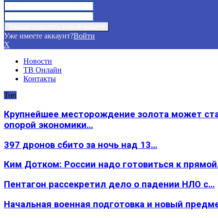
Уже имеете аккаунт?
Войти
X
Новости
ТВ Онлайн
Контакты
Топ
Крупнейшее месторождение золота может ст
опорой экономики…
397 дронов сбито за ночь над 13…
Ким Дотком: России надо готовиться к прямо
Пентагон рассекретил дело о падении НЛО с…
Начальная военная подготовка и новый предм