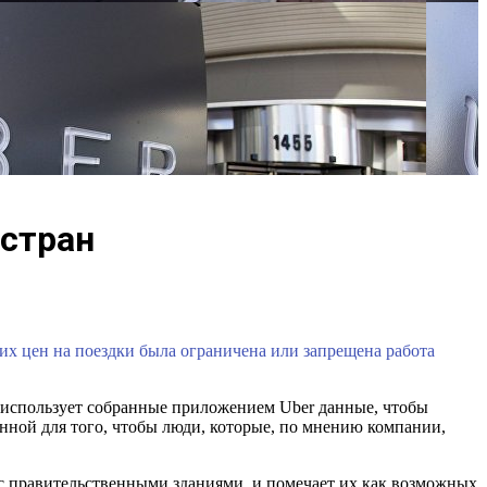
 стран
ких цен на поездки была ограничена или запрещена работа
l использует собранные приложением Uber данные, чтобы
нной для того, чтобы люди, которые, по мнению компании,
 с правительственными зданиями, и помечает их как возможных