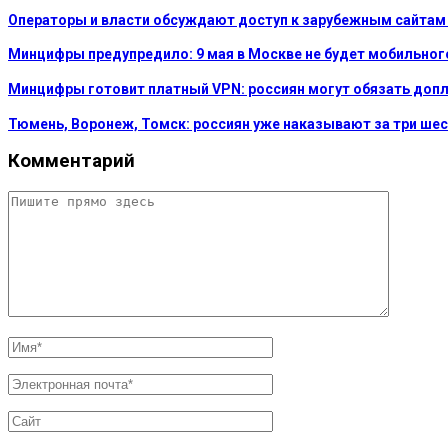
Операторы и власти обсуждают доступ к зарубежным сайтам 
Минцифры предупредило: 9 мая в Москве не будет мобильног
Минцифры готовит платный VPN: россиян могут обязать доп
Тюмень, Воронеж, Томск: россиян уже наказывают за три шест
Комментарий