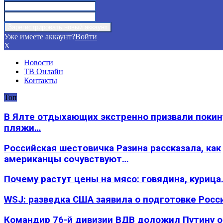
Уже имеете аккаунт?
Войти
X
Новости
ТВ Онлайн
Контакты
Топ
В Ялте отдыхающих экстренно призвали покин
пляжи…
Российская шестовичка Разина рассказала, как
американцы сочувствуют…
Почему растут цены на мясо: говядина, курица
WSJ: разведка США заявила о подготовке Росс
Командир 76-й дивизии ВДВ доложил Путину 