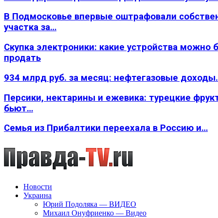
В Подмосковье впервые оштрафовали собстве
участка за…
Скупка электроники: какие устройства можно 
продать
934 млрд руб. за месяц: нефтегазовые доходы
Персики, нектарины и ежевика: турецкие фрук
бьют…
Семья из Прибалтики переехала в Россию и…
Новости
Украина
Юрий Подоляка — ВИДЕО
Михаил Онуфриенко — Видео