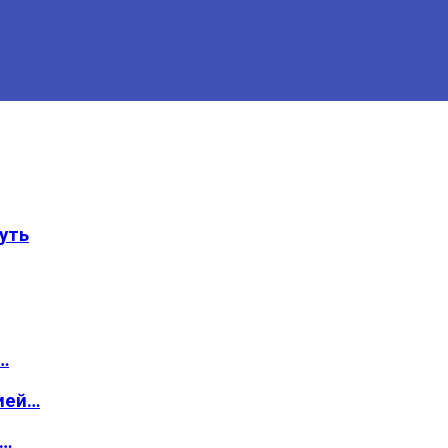
уть
…
ией…
о…