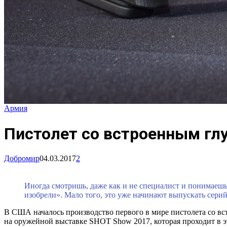
Армия
Пистолет со встроенным гл
Добромир
04.03.2017
2
Иногда смотришь, даже как и не специалист и понимаешь
изобрели». Мало того, это уже начинают выпускать серий
В США началось производство первого в мире пистолета со в
на оружейной выставке SHOT Show 2017, которая проходит в эт