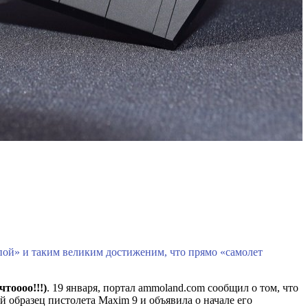
мпой» и таким великим достиженим, что прямо «самолет
(чтоооо!!!)
. 19 января, портал ammoland.com сообщил о том, что
 образец пистолета Maxim 9 и объявила о начале его