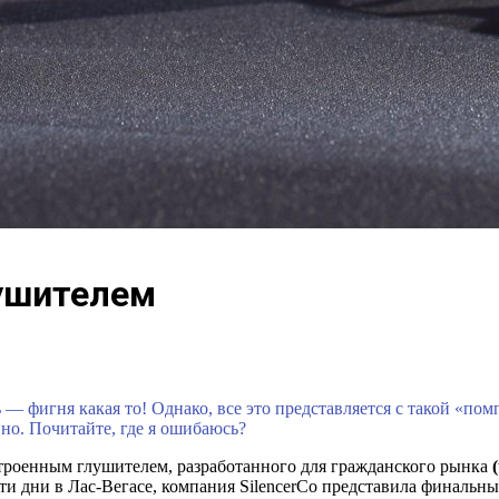
ушителем
 — фигня какая то! Однако, все это представляется с такой «по
но. Почитайте, где я ошибаюсь?
строенным глушителем, разработанного для гражданского рынка
и дни в Лас-Вегасе, компания SilencerCo представила финальный