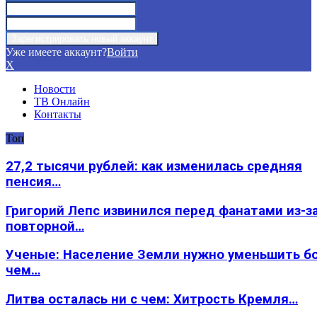
Уже имеете аккаунт?
Войти
X
Новости
ТВ Онлайн
Контакты
Топ
27,2 тысячи рублей: как изменилась средняя
пенсия…
Григорий Лепс извинился перед фанатами из-з
повторной…
Ученые: Население Земли нужно уменьшить б
чем…
Литва осталась ни с чем: Хитрость Кремля…