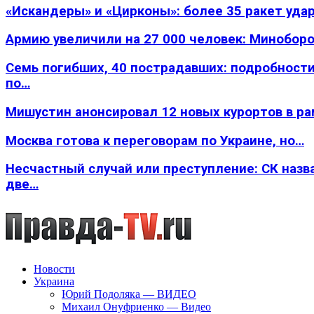
«Искандеры» и «Цирконы»: более 35 ракет уда
Армию увеличили на 27 000 человек: Минобор
Семь погибших, 40 пострадавших: подробности
по…
Мишустин анонсировал 12 новых курортов в р
Москва готова к переговорам по Украине, но…
Несчастный случай или преступление: СК назв
две…
Новости
Украина
Юрий Подоляка — ВИДЕО
Михаил Онуфриенко — Видео