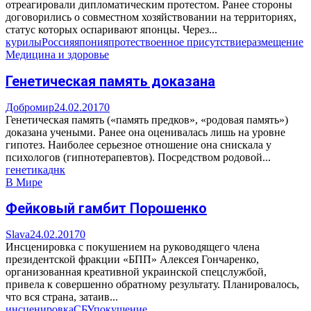
отреагировали дипломатическим протестом. Ранее стороны
договорились о совместном хозяйствовании на территориях,
статус которых оспаривают японцы. Через...
курилы
Россия
япония
протест
военное присутствие
размещение
Медицина и здоровье
Генетическая память доказана
Добромир
24.02.2017
0
Генетическая память («память предков», «родовая память»)
доказана учеными. Ранее она оценивалась лишь на уровне
гипотез. Наиболее серьезное отношение она снискала у
психологов (гипнотерапевтов). Посредством родовой...
генетика
днк
В Мире
Фейковый гамбит Порошенко
Slava
24.02.2017
0
Инсценировка с покушением на руководящего члена
президентской фракции «БПП» Алексея Гончаренко,
организованная креативной украинской спецслужбой,
привела к совершенно обратному результату. Планировалось,
что вся страна, затаив...
инсценировка
СБУ
покушение