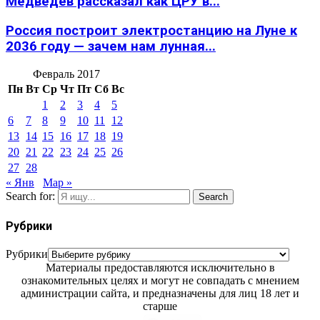
Медведев рассказал как ЦРУ в...
Россия построит электростанцию на Луне к
2036 году — зачем нам лунная...
Февраль 2017
Пн
Вт
Ср
Чт
Пт
Сб
Вс
1
2
3
4
5
6
7
8
9
10
11
12
13
14
15
16
17
18
19
20
21
22
23
24
25
26
27
28
« Янв
Мар »
Search for:
Search
Рубрики
Рубрики
Материалы предоставляются исключительно в
ознакомительных целях и могут не совпадать с мнением
администрации сайта, и предназначены для лиц 18 лет и
старше