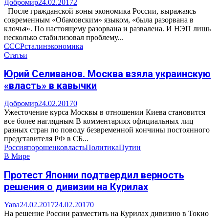
Добромир
24.02.2017
2
После гражданской воны экономика России, выражаясь
современным «Обамовским» языком, «была разорвана в
клочья». По настоящему разорвана и развалена. И НЭП лишь
несколько стабилизовал проблему...
СССР
сталин
экономика
Статьи
Юрий Селиванов. Москва взяла украинскую
«власть» в кавычки
Добромир
24.02.2017
0
Ужесточение курса Москвы в отношении Киева становится
все более наглядным В комментариях официальных лиц
разных стран по поводу безвременной кончины постоянного
представителя РФ в СБ...
Россия
порошенко
власть
Политика
Путин
В Мире
Протест Японии подтвердил верность
решения о дивизии на Курилах
Yana
24.02.2017
24.02.2017
0
На решение России разместить на Курилах дивизию в Токио