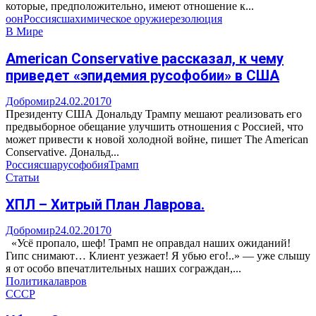
которые, предположительно, имеют отношение к...
оон
Россия
сша
химическое оружие
резолюция
В Мире
American Conservative рассказал, к чему
приведет «эпидемия русофобии» в США
Добромир
24.02.2017
0
Президенту США Дональду Трампу мешают реализовать его
предвыборное обещание улучшить отношения с Россией, что
может привести к новой холодной войне, пишет The American
Conservative. Дональд...
Россия
сша
русофобия
Трамп
Статьи
ХПЛ – Хитрый План Лаврова.
Добромир
24.02.2017
0
«Усё пропало, шеф! Трамп не оправдал наших ожиданий!
Гипс снимают… Клиент уезжает! Я убью его!..» — уже слышу
я от особо впечатлительных наших сограждан,...
Политика
лавров
СССР