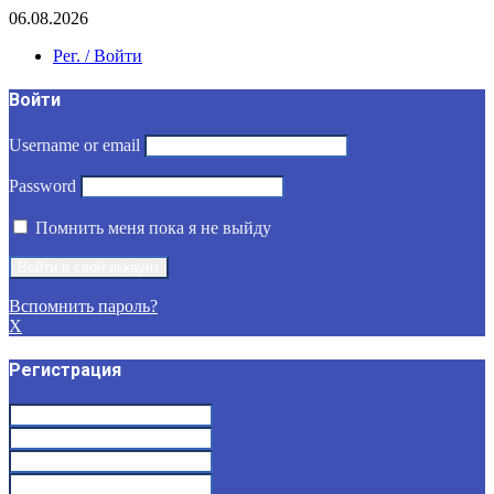
06.08.2026
Рег. / Войти
Войти
Username or email
Password
Помнить меня пока я не выйду
Вспомнить пароль?
X
Регистрация