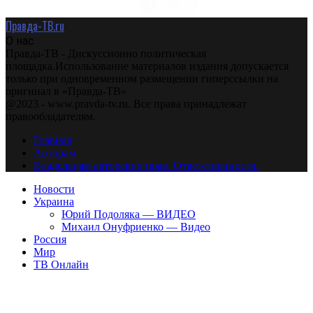
Правда-ТВ.ru
О нас
Правда-ТВ - Дискуссионно политическая
площадка.Использование материалов издания допускается
только при одновременном размещении гиперссылки на
оригинал в «Правда-ТВ»
@2023 - www.pravda-tv.ru. Все права принадлежат
правообладателям.
Главная
Авторам
Владельцам авторских прав. Ответственности.
Новости
Украина
Юрий Подоляка — ВИДЕО
Михаил Онуфриенко — Видео
Россия
Мир
ТВ Онлайн