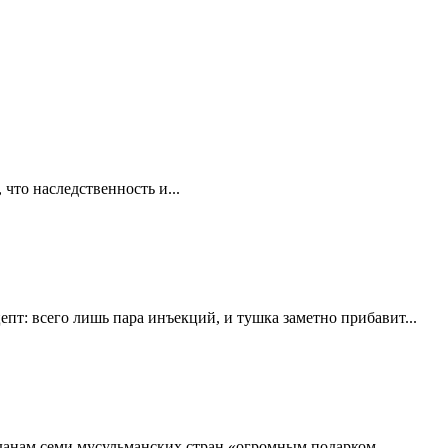
что наследственность и...
пт: всего лишь пара инъекций, и тушка заметно прибавит...
данам семи мусульманских стран «огромным подарком