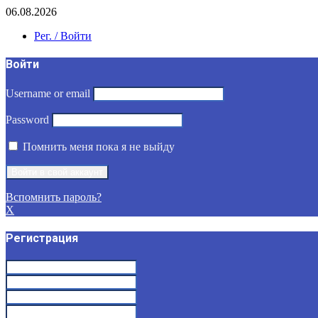
06.08.2026
Рег. / Войти
Войти
Username or email
Password
Помнить меня пока я не выйду
Вспомнить пароль?
X
Регистрация