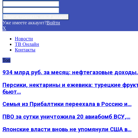
Уже имеете аккаунт?
Войти
X
Новости
ТВ Онлайн
Контакты
Топ
934 млрд руб. за месяц: нефтегазовые доходы
Персики, нектарины и ежевика: турецкие фрук
бьют…
Семья из Прибалтики переехала в Россию и…
ПВО за сутки уничтожила 20 авиабомб ВСУ,…
Японские власти вновь не упомянули США в…