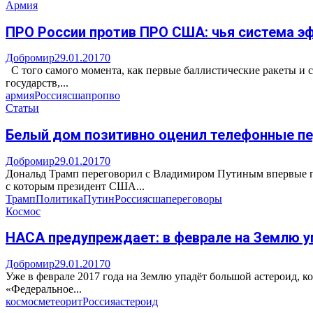
Армия
ПРО России против ПРО США: чья система э
Добромир
29.01.2017
0
С того самого момента, как первые баллистические ракеты и 
государств,...
армия
Россия
сша
про
пво
Статьи
Белый дом позитивно оценил телефонные пе
Добромир
29.01.2017
0
Дональд Трамп переговорил с Владимиром Путиным впервые по
с которым президент США...
Трамп
Политика
Путин
Россия
сша
переговоры
Космос
НАСА предупреждает: в феврале на Землю у
Добромир
29.01.2017
0
Уже в феврале 2017 года на Землю упадёт большой астероид, 
«Федеральное...
космос
метеорит
Россия
астероид