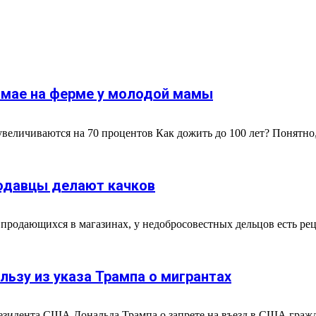
в мае на ферме у молодой мамы
увеличиваются на 70 процентов Как дожить до 100 лет? Понятно, 
одавцы делают качков
продающихся в магазинах, у недобросовестных дельцов есть реце
льзу из указа Трампа о мигрантах
зидента США Дональда Трампа о запрете на въезд в США граж