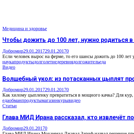
Медицина и здоровье
Чтобы дожить до 100 лет, нужно родиться 
Добромир
29.01.2017
29.01.2017
0
Если человек вырос на ферме, то его шансы дожить до 100 лет 
наука
продукты
долголетие
деревня
долгожитель
еда
Видео
Волшебный укол: из потасканных цыплят пр
Добромир
29.01.2017
29.01.2017
0
Как хилому цыпленку превратиться в мощного качка? Для кур, 
еда
обман
продукты
магазин
куры
видео
Статьи
Глава МИД Ирана рассказал, кто извлечёт по
Добромир
29.01.2017
0
Глава МИД Ирана Мохаммад Джавад Зариф назвал решение пре