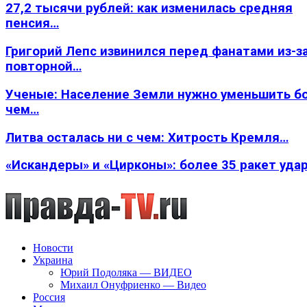
27,2 тысячи рублей: как изменилась средняя
пенсия…
Григорий Лепс извинился перед фанатами из-з
повторной…
Ученые: Население Земли нужно уменьшить б
чем…
Литва осталась ни с чем: Хитрость Кремля…
«Искандеры» и «Цирконы»: более 35 ракет уда
Новости
Украина
Юрий Подоляка — ВИДЕО
Михаил Онуфриенко — Видео
Россия