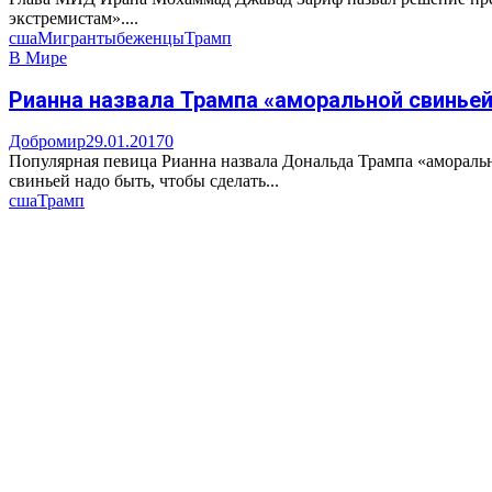
экстремистам»....
сша
Мигранты
беженцы
Трамп
В Мире
Рианна назвала Трампа «аморальной свинье
Добромир
29.01.2017
0
Популярная певица Рианна назвала Дональда Трампа «аморальн
свиньей надо быть, чтобы сделать...
сша
Трамп