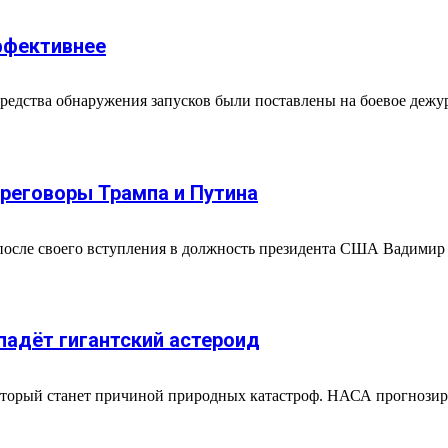
ффективнее
средства обнаружения запусков были поставлены на боевое дежу
реговоры Трампа и Путина
сле своего вступления в должность президента США Вадимир П
падёт гигантский астероид
который станет причиной природных катастроф. НАСА прогнозир