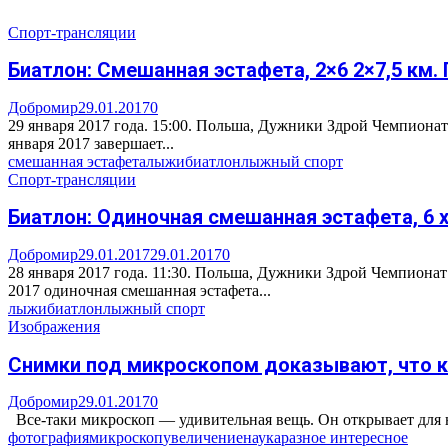
Спорт-трансляции
Биатлон: Смешанная эстафета, 2×6 2×7,5 км. 
Добромир
29.01.2017
0
29 января 2017 года. 15:00. Польша, Дужники Здрой Чемпионат 
января 2017 завершает...
смешанная эстафета
лыжи
биатлон
лыжный спорт
Спорт-трансляции
Биатлон: Одиночная смешанная эстафета, 6 х 
Добромир
29.01.2017
29.01.2017
0
28 января 2017 года. 11:30. Польша, Дужники Здрой Чемпионат
2017 одиночная смешанная эстафета...
лыжи
биатлон
лыжный спорт
Изображения
Снимки под микроскопом доказывают, что к
Добромир
29.01.2017
0
Все-таки микроскоп — удивительная вещь. Он открывает для 
фотография
микроскоп
увеличение
наука
разное интересное