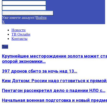
Уже имеете аккаунт?
Войти
X
Новости
ТВ Онлайн
Контакты
Топ
Крупнейшее месторождение золота может ст
опорой экономики…
397 дронов сбито за ночь над 13…
Ким Дотком: России надо готовиться к прямо
Пентагон рассекретил дело о падении НЛО с…
Начальная военная подготовка и новый предм