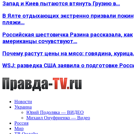
Запад и Киев пытаются втянуть Грузию в…
В Ялте отдыхающих экстренно призвали покин
пляжи…
Российская шестовичка Разина рассказала, как
американцы сочувствуют…
Почему растут цены на мясо: говядина, курица
WSJ: разведка США заявила о подготовке Росс
Новости
Украина
Юрий Подоляка — ВИДЕО
Михаил Онуфриенко — Видео
Россия
Мир
ТВ Онлайн