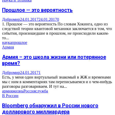
Наука и Техника
Прошлое — это вероятность
Добромир
24.01.2017
24.01.2017
0
1. Прошлое — это вероятность По словам Хокинга, одно из
следствий теории квантовой механики заключается в том, что
события, произошедшие в прошлом, не происходили каким-
то...
наука
прошлое
Армия
Армия – это школа жизни или потерянное
время?
Добромир
24.01.2017
1
Есть, у меня один виртуальный знакомый в ЖЖ и временами
мы с ним в комментариях там переписываемся и о чем-нибудь
разговоры разговариваем. И тут на...
армия
жизнь
Россия
служба
В России
Bloomberg обнаружил в России нового
долларового миллиардера