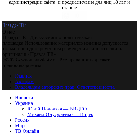
администрации сайта, и предназначены для лиц 18 лет и
старше
Правда-ТВ.ru
О нас
Правда-ТВ - Дискуссионно политическая
площадка.Использование материалов издания допускается
только при одновременном размещении гиперссылки на
оригинал в «Правда-ТВ»
@2023 - www.pravda-tv.ru. Все права принадлежат
правообладателям.
Главная
Авторам
Владельцам авторских прав. Ответственности.
Новости
Украина
Юрий Подоляка — ВИДЕО
Михаил Онуфриенко — Видео
Россия
Мир
ТВ Онлайн