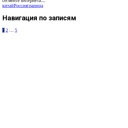
сегменте интернета....
китай
Россия
граница
Навигация по записям
1
2
…
5