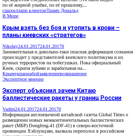
по её жирной улыбке, по её прошлому,...
сша
хиллари клинтон
Трамп Дональд
В Мире
Крым взять без боя и утопить в крови –
планы киевских «стратегов»
Nikolay
24.01.2017
24.01.2017
0
Занимательная и довольно-таки опасная деформация сознания
происходит у представителей киевского политикума и их
ручных террористов на побегушках. Пока официальный
Киев, скрипя зубами и зарабатывая на...
Крым
украина
бой
заявление
возвращение
Экспертное мнение
Эксперт объяснил зачем Китаю
баллистические ракеты у границ России
Vadim
24.01.2017
24.01.2017
0
Информация англоязычной китайской газеты Global Times о
размещении новых межконтинентальных баллистических
ракет (МБР) Dongfeng-41 (DF-41) в северо-восточной
провинции Хэйлунцзян, вызвала переполох в российском