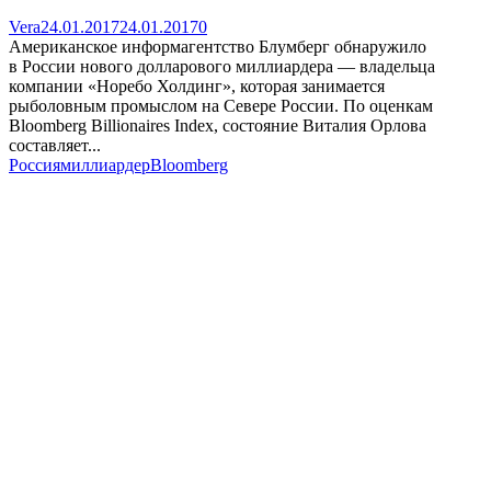
Vera
24.01.2017
24.01.2017
0
Американское информагентство Блумберг обнаружило
в России нового долларового миллиардера — владельца
компании «Норебо Холдинг», которая занимается
рыболовным промыслом на Севере России. По оценкам
Bloomberg Billionaires Index, состояние Виталия Орлова
составляет...
Россия
миллиардер
Bloomberg