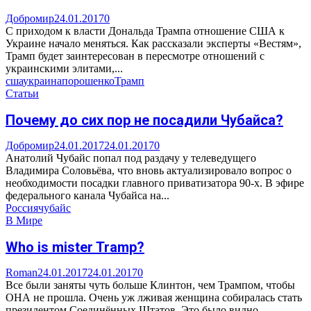
Добромир
24.01.2017
0
С приходом к власти Дональда Трампа отношение США к
Украине начало меняться. Как рассказали эксперты «Вестям»,
Трамп будет заинтересован в пересмотре отношений с
украинскими элитами,...
сша
украина
порошенко
Трамп
Статьи
Почему до сих пор не посадили Чубайса?
Добромир
24.01.2017
24.01.2017
0
Анатолий Чубайс попал под раздачу у телеведущего
Владимира Соловьёва, что вновь актуализировало вопрос о
необходимости посадки главного приватизатора 90-х. В эфире
федерального канала Чубайса на...
Россия
чубайс
В Мире
Who is mister Tramp?
Roman
24.01.2017
24.01.2017
0
Все были заняты чуть больше Клинтон, чем Трампом, чтобы
ОНА не прошла. Очень уж лживая женщина собиралась стать
президентом Соединённых Штатов. Это было видно