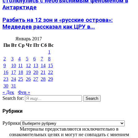
столкнулись с необъяснимым феноменом в
Антарктиде
Разбить на 12 зон и «русские острова»:
Медведев рассказал как ЦРУ в...
Январь 2017
Пн
Вт
Ср
Чт
Пт
Сб
Вс
1
2
3
4
5
6
7
8
9
10
11
12
13
14
15
16
17
18
19
20
21
22
23
24
25
26
27
28
29
30
31
« Дек
Фев »
Search for:
Search
Рубрики
Рубрики
Материалы предоставляются исключительно в
ознакомительных целях и могут не совпадать с мнением