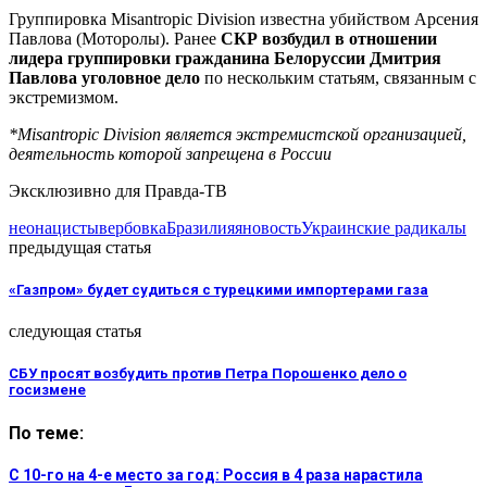
Группировка Misantropic Division известна убийством Арсения
Павлова (Моторолы). Ранее
СКР возбудил в отношении
лидера группировки гражданина Белоруссии Дмитрия
Павлова уголовное дело
по нескольким статьям, связанным с
экстремизмом.
*Misantropic Division является экстремистской организацией,
деятельность которой запрещена в России
Эксклюзивно для Правда-ТВ
неонацисты
вербовка
Бразилия
яновость
Украинские радикалы
предыдущая статья
«Газпром» будет судиться с турецкими импортерами газа
следующая статья
СБУ просят возбудить против Петра Порошенко дело о
госизмене
По теме:
С 10-го на 4-е место за год: Россия в 4 раза нарастила