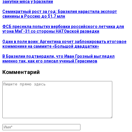
закупки мяса у Бразилии
Семикратный рост за год: Бразилия нарастила экспорт
свинины в Россию до $1,7 млн
ФСБ пресекла попытку вербовки российского летчика для
угона МиГ-31 со стороны НАТОвской разведки
Один в поле воин: Аргентина хочет заблокировать итоговое
коммюнике на саммите «Большой двадцатки»
В Бразилии подтвердили, что Иван Грозный выглядел
именно так, как его описал ученый Герасимов
Комментарий