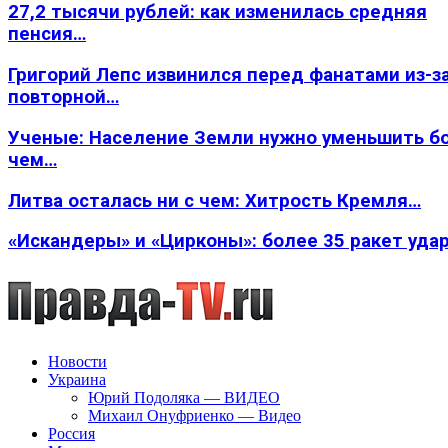
27,2 тысячи рублей: как изменилась средняя
пенсия…
Григорий Лепс извинился перед фанатами из-з
повторной…
Ученые: Население Земли нужно уменьшить б
чем…
Литва осталась ни с чем: Хитрость Кремля…
«Искандеры» и «Цирконы»: более 35 ракет уда
Новости
Украина
Юрий Подоляка — ВИДЕО
Михаил Онуфриенко — Видео
Россия