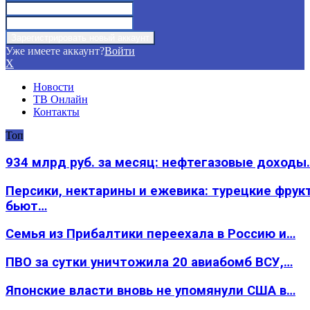
Уже имеете аккаунт?
Войти
X
Новости
ТВ Онлайн
Контакты
Топ
934 млрд руб. за месяц: нефтегазовые доходы
Персики, нектарины и ежевика: турецкие фрук
бьют…
Семья из Прибалтики переехала в Россию и…
ПВО за сутки уничтожила 20 авиабомб ВСУ,…
Японские власти вновь не упомянули США в…