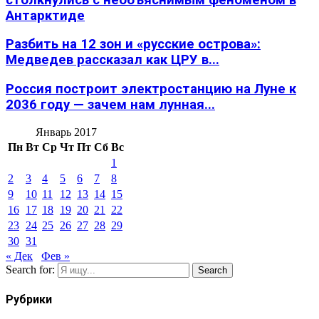
Антарктиде
Разбить на 12 зон и «русские острова»:
Медведев рассказал как ЦРУ в...
Россия построит электростанцию на Луне к
2036 году — зачем нам лунная...
Январь 2017
Пн
Вт
Ср
Чт
Пт
Сб
Вс
1
2
3
4
5
6
7
8
9
10
11
12
13
14
15
16
17
18
19
20
21
22
23
24
25
26
27
28
29
30
31
« Дек
Фев »
Search for:
Search
Рубрики