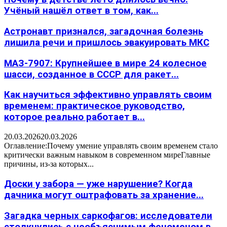
Учёный нашёл ответ в том, как...
Астронавт признался, загадочная болезнь
лишила речи и пришлось эвакуировать МКС
МАЗ-7907: Крупнейшее в мире 24 колесное
шасси, созданное в СССР для ракет...
Как научиться эффективно управлять своим
временем: практическое руководство,
которое реально работает в...
20.03.2026
20.03.2026
Оглавление:Почему умение управлять своим временем стало
критически важным навыком в современном миреГлавные
причины, из-за которых...
Доски у забора — уже нарушение? Когда
дачника могут оштрафовать за хранение...
Загадка черных саркофагов: исследователи
столкнулись с необъяснимым феноменом в