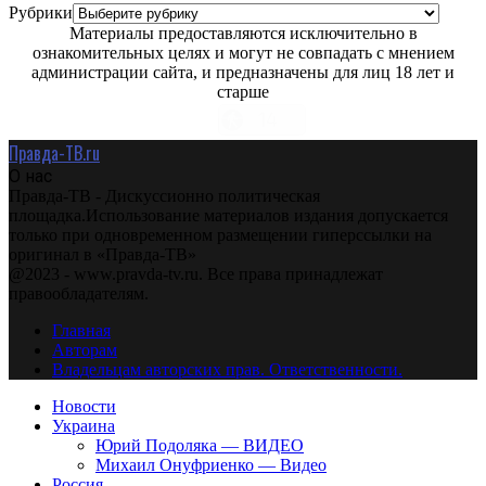
Рубрики
Материалы предоставляются исключительно в
ознакомительных целях и могут не совпадать с мнением
администрации сайта, и предназначены для лиц 18 лет и
старше
Правда-ТВ.ru
О нас
Правда-ТВ - Дискуссионно политическая
площадка.Использование материалов издания допускается
только при одновременном размещении гиперссылки на
оригинал в «Правда-ТВ»
@2023 - www.pravda-tv.ru. Все права принадлежат
правообладателям.
Главная
Авторам
Владельцам авторских прав. Ответственности.
Новости
Украина
Юрий Подоляка — ВИДЕО
Михаил Онуфриенко — Видео
Россия