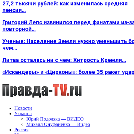
27,2 тысячи рублей: как изменилась средняя
пенсия…
Григорий Лепс извинился перед фанатами из-з
повторной…
Ученые: Население Земли нужно уменьшить б
чем…
Литва осталась ни с чем: Хитрость Кремля…
«Искандеры» и «Цирконы»: более 35 ракет уда
Новости
Украина
Юрий Подоляка — ВИДЕО
Михаил Онуфриенко — Видео
Россия