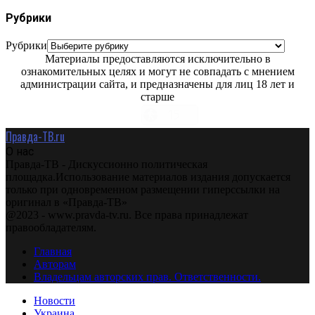
Рубрики
Рубрики
Материалы предоставляются исключительно в
ознакомительных целях и могут не совпадать с мнением
администрации сайта, и предназначены для лиц 18 лет и
старше
Правда-ТВ.ru
О нас
Правда-ТВ - Дискуссионно политическая
площадка.Использование материалов издания допускается
только при одновременном размещении гиперссылки на
оригинал в «Правда-ТВ»
@2023 - www.pravda-tv.ru. Все права принадлежат
правообладателям.
Главная
Авторам
Владельцам авторских прав. Ответственности.
Новости
Украина