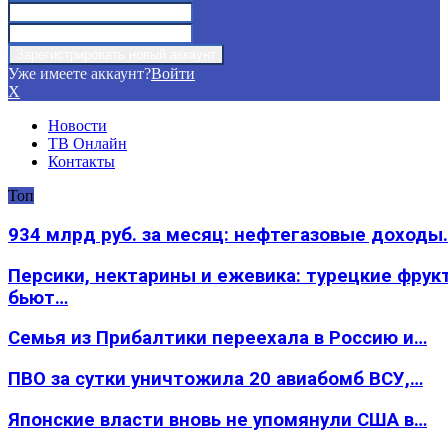
Уже имеете аккаунт?
Войти
X
Новости
ТВ Онлайн
Контакты
Топ
934 млрд руб. за месяц: нефтегазовые доходы
Персики, нектарины и ежевика: турецкие фрук
бьют…
Семья из Прибалтики переехала в Россию и…
ПВО за сутки уничтожила 20 авиабомб ВСУ,…
Японские власти вновь не упомянули США в…