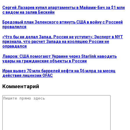
Сергей Лазарев купил апартаменты в Майами-Бич за $1 млн
с видом на залив Бискейн
Бредовый план Зеленского втянуть США в войну с Россией
провалился
«Что бы ни делал Запад, Россия не уступит»: Эксперт в NYT
признала, что расчет Запада на изоляцию России не
оправдался
Лавров: США помогают Украине через Starlink наводить
удары на гражданские объекты в России
Иран вывез 70 млн баррелей нефти на $6 млрд за месяц
действия лицензии OFAC
Комментарий