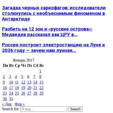
Загадка черных саркофагов: исследователи
столкнулись с необъяснимым феноменом в
Антарктиде
Разбить на 12 зон и «русские острова»:
Медведев рассказал как ЦРУ в...
Россия построит электростанцию на Луне к
2036 году — зачем нам лунная...
Январь 2017
Пн
Вт
Ср
Чт
Пт
Сб
Вс
1
2
3
4
5
6
7
8
9
10
11
12
13
14
15
16
17
18
19
20
21
22
23
24
25
26
27
28
29
30
31
« Дек
Фев »
Search for:
Search