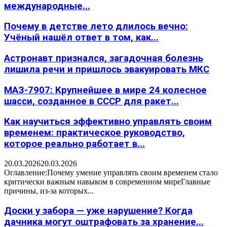
международные...
Почему в детстве лето длилось вечно:
Учёный нашёл ответ в том, как...
Астронавт признался, загадочная болезнь
лишила речи и пришлось эвакуировать МКС
МАЗ-7907: Крупнейшее в мире 24 колесное
шасси, созданное в СССР для ракет...
Как научиться эффективно управлять своим
временем: практическое руководство,
которое реально работает в...
20.03.2026
20.03.2026
Оглавление:Почему умение управлять своим временем стало
критически важным навыком в современном миреГлавные
причины, из-за которых...
Доски у забора — уже нарушение? Когда
дачника могут оштрафовать за хранение...