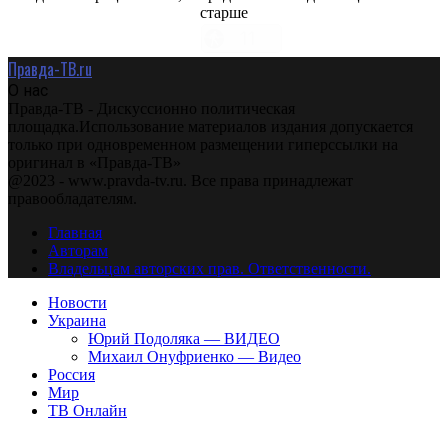
старше
Правда-ТВ.ru
О нас
Правда-ТВ - Дискуссионно политическая
площадка.Использование материалов издания допускается
только при одновременном размещении гиперссылки на
оригинал в «Правда-ТВ»
@2023 - www.pravda-tv.ru. Все права принадлежат
правообладателям.
Главная
Авторам
Владельцам авторских прав. Ответственности.
Новости
Украина
Юрий Подоляка — ВИДЕО
Михаил Онуфриенко — Видео
Россия
Мир
ТВ Онлайн