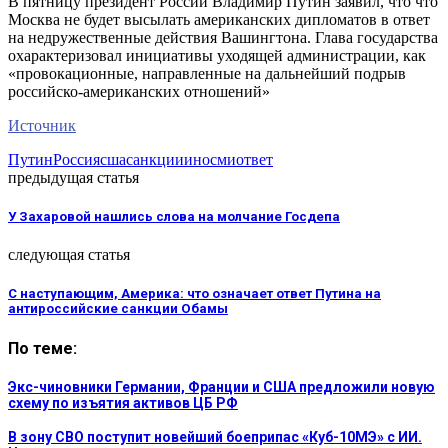
В пятницу президент России Владимир Путин заявил, что что
Москва не будет высылать американских дипломатов в ответ
на недружественные действия Вашингтона. Глава государства
охарактеризовал инициативы уходящей администрации, как
«провокационные, направленные на дальнейший подрыв
российско-американских отношений»
Источник
Путин
Россия
сша
санкции
иносми
ответ
предыдущая статья
У Захаровой нашлись слова на молчание Госдепа
следующая статья
С наступающим, Америка: что означает ответ Путина на
антироссийские санкции Обамы
По теме:
Экс-чиновники Германии, Франции и США предложили новую
схему по изъятия активов ЦБ РФ
В зону СВО поступит новейший боеприпас «Куб-10МЭ» с ИИ.