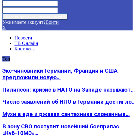
Уже имеете аккаунт?
Войти
X
Новости
ТВ Онлайн
Контакты
Топ
Экс-чиновники Германии, Франции и США
предложили новую…
Пилипсон: кризис в НАТО на Западе называют…
Число заявлений об НЛО в Германии достигло
Мухи в еде и ржавая сантехника сломанные…
В зону СВО поступит новейший боеприпас
«Куб-10МЭ»…