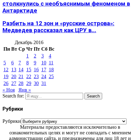
столкнулись с необъяснимым феноменом в
Антарктиде
Разбить на 12 зон и «русские острова»:
Медведев рассказал как ЦРУ в...
Декабрь 2016
Пн
Вт
Ср
Чт
Пт
Сб
Вс
1
2
3
4
5
6
7
8
9
10
11
12
13
14
15
16
17
18
19
20
21
22
23
24
25
26
27
28
29
30
31
« Ноя
Янв »
Search for:
Search
Рубрики
Рубрики
Материалы предоставляются исключительно в
ознакомительных целях и могут не совпадать с мнением
администрации сайта, и предназначены для лиц 18 лет и