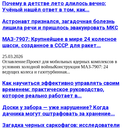
Почему в детстве лето длилось вечно:
Учёный нашёл ответ в том, как...
Астронавт признался, загадочная болезнь
лишила речи и пришлось эвакуировать МКС
МАЗ-7907: Крупнейшее в мире 24 колесное
шасси, созданное в СССР для ракет...
25.03.2026
Оглавление:Проект для мобильных ядерных комплексов в
условиях холодной войныКонструкция МАЗ-7907: 24
ведущих колеса и газотурбинная...
Как научиться эффективно управлять своим
временем: практическое руководство,
которое реально работает в...
Доски у забора — уже нарушение? Когда
дачника могут оштрафовать за хранение...
Загадка черных саркофагов: исследователи