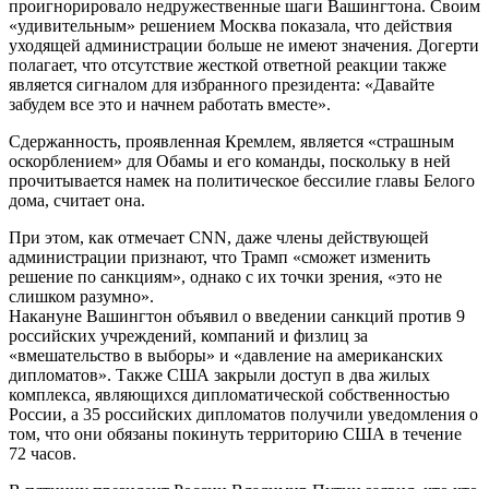
проигнорировало недружественные шаги Вашингтона. Своим
«удивительным» решением Москва показала, что действия
уходящей администрации больше не имеют значения. Догерти
полагает, что отсутствие жесткой ответной реакции также
является сигналом для избранного президента: «Давайте
забудем все это и начнем работать вместе».
Сдержанность, проявленная Кремлем, является «страшным
оскорблением» для Обамы и его команды, поскольку в ней
прочитывается намек на политическое бессилие главы Белого
дома, считает она.
При этом, как отмечает CNN, даже члены действующей
администрации признают, что Трамп «сможет изменить
решение по санкциям», однако с их точки зрения, «это не
слишком разумно».
Накануне Вашингтон объявил о введении санкций против 9
российских учреждений, компаний и физлиц за
«вмешательство в выборы» и «давление на американских
дипломатов». Также США закрыли доступ в два жилых
комплекса, являющихся дипломатической собственностью
России, а 35 российских дипломатов получили уведомления о
том, что они обязаны покинуть территорию США в течение
72 часов.