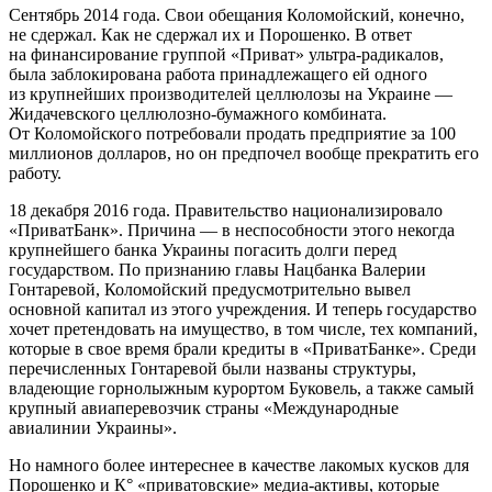
Сентябрь 2014 года. Свои обещания Коломойский, конечно,
не сдержал. Как не сдержал их и Порошенко. В ответ
на финансирование группой «Приват» ультра-радикалов,
была заблокирована работа принадлежащего ей одного
из крупнейших производителей целлюлозы на Украине —
Жидачевского целлюлозно-бумажного комбината.
От Коломойского потребовали продать предприятие за 100
миллионов долларов, но он предпочел вообще прекратить его
работу.
18 декабря 2016 года. Правительство национализировало
«ПриватБанк». Причина — в неспособности этого некогда
крупнейшего банка Украины погасить долги перед
государством. По признанию главы Нацбанка Валерии
Гонтаревой, Коломойский предусмотрительно вывел
основной капитал из этого учреждения. И теперь государство
хочет претендовать на имущество, в том числе, тех компаний,
которые в свое время брали кредиты в «ПриватБанке». Среди
перечисленных Гонтаревой были названы структуры,
владеющие горнолыжным курортом Буковель, а также самый
крупный авиаперевозчик страны «Международные
авиалинии Украины».
Но намного более интереснее в качестве лакомых кусков для
Порошенко и К° «приватовские» медиа-активы, которые