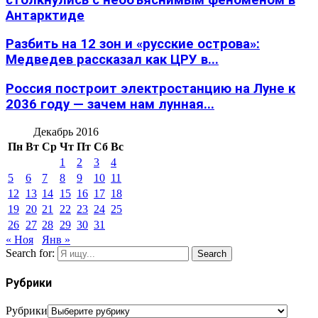
Антарктиде
Разбить на 12 зон и «русские острова»:
Медведев рассказал как ЦРУ в...
Россия построит электростанцию на Луне к
2036 году — зачем нам лунная...
Декабрь 2016
Пн
Вт
Ср
Чт
Пт
Сб
Вс
1
2
3
4
5
6
7
8
9
10
11
12
13
14
15
16
17
18
19
20
21
22
23
24
25
26
27
28
29
30
31
« Ноя
Янв »
Search for:
Search
Рубрики
Рубрики