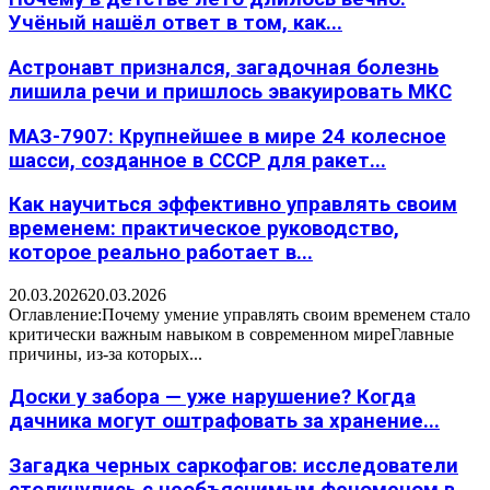
Учёный нашёл ответ в том, как...
Астронавт признался, загадочная болезнь
лишила речи и пришлось эвакуировать МКС
МАЗ-7907: Крупнейшее в мире 24 колесное
шасси, созданное в СССР для ракет...
Как научиться эффективно управлять своим
временем: практическое руководство,
которое реально работает в...
20.03.2026
20.03.2026
Оглавление:Почему умение управлять своим временем стало
критически важным навыком в современном миреГлавные
причины, из-за которых...
Доски у забора — уже нарушение? Когда
дачника могут оштрафовать за хранение...
Загадка черных саркофагов: исследователи
столкнулись с необъяснимым феноменом в