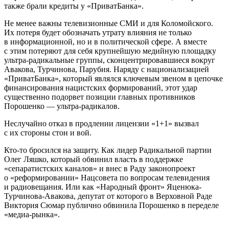
также брали кредиты у «ПриватБанка».
Не менее важны телевизионные СМИ и для Коломойского.
Их потеря будет обозначать утрату влияния не только
в информационной, но и в политической сфере. А вместе
с этим потеряют для себя крупнейшую медийную площадку
ультра-радикальные группы, сконцентрировавшиеся вокруг
Авакова, Турчинова, Парубия. Наряду с национализацией
«ПриватБанка», который являлся ключевым звеном в цепочке
финансирования нацистских формирований, этот удар
существенно подорвет позиции главных противников
Порошенко — ультра-радикалов.
Неслучайно отказ в продлении лицензии «1+1» вызвал
с их стороны стон и вой.
Кто-то бросился на защиту. Как лидер Радикальной партии
Олег Ляшко, который обвинил власть в поддержке
«сепаратистских каналов» и внес в Раду законопроект
о «реформировании» Нацсовета по вопросам телевидения
и радиовещания. Или как «Народный фронт» Яценюка-
Турчинова-Авакова, депутат от которого в Верховной Раде
Виктория Сюмар публично обвинила Порошенко в переделе
«медиа-рынка».