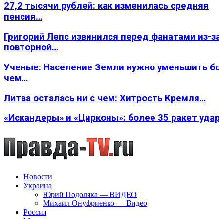
27,2 тысячи рублей: как изменилась средняя
пенсия…
Григорий Лепс извинился перед фанатами из-з
повторной…
Ученые: Население Земли нужно уменьшить б
чем…
Литва осталась ни с чем: Хитрость Кремля…
«Искандеры» и «Цирконы»: более 35 ракет уда
Новости
Украина
Юрий Подоляка — ВИДЕО
Михаил Онуфриенко — Видео
Россия