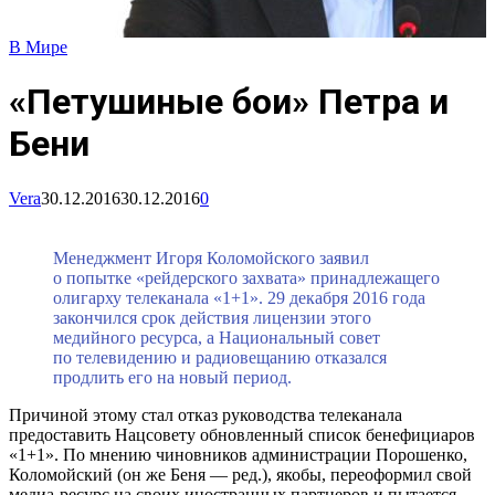
В Мире
«Петушиные бои» Петра и
Бени
Vera
30.12.2016
30.12.2016
0
Менеджмент Игоря Коломойского заявил
о попытке «рейдерского захвата» принадлежащего
олигарху телеканала «1+1». 29 декабря 2016 года
закончился срок действия лицензии этого
медийного ресурса, а Национальный совет
по телевидению и радиовещанию отказался
продлить его на новый период.
Причиной этому стал отказ руководства телеканала
предоставить Нацсовету обновленный список бенефициаров
«1+1». По мнению чиновников администрации Порошенко,
Коломойский (он же Беня — ред.), якобы, переоформил свой
медиа-ресурс на своих иностранных партнеров и пытается