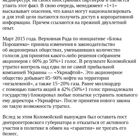
утаить этот факт. В свою очередь, менеджмент «1+1»
высказывает опасения, что канал могут национализировать
и для этой цели пытаются получить доступ к корпоративной
информации. Причем ссылаются на прежний двухлетний
опыт.
Март 2015 года. Верховная Рада по инициативе «Блока
Порошенко» приняла изменения в законодательство
об акционерных обществах, уменьшивших количество
голосов для принятия какого-либо решения собранием
акционеров с 60% до 50%+1 голос. В результате Коломойский
утратил контроль над едва ли не самой прибыльной
компанией Украины — «Укрнафтой». Это акционерное
общество добывает 85−90% нефти на территории
«незалежной», а также 15−20% газа. Ранее миллиардер
с помощью пакета акций в 42% (50%+1 голос принадлежали
государству) блокировал любые попытки устранить лояльного
ему директора «Укрнафты». После принятия нового закона
он такую возможность утратил.
Вслед за этим Коломойский вынужден был оставить пост
днепропетровского губернатора и отказаться от активного
участия в политике в обмен на «гарантии» не трогать его
бизнес.