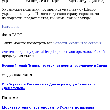
украсишь — тем щедрее и интересней будет следующий год.
Украинские политики постарались «на славу». «Щедро»
украсили накануне Нового года свою страну гирляндами
из подлости, предательства, цинизма, лжи и вражды.
Источник
Фото ТАСС
Также можете посмотреть все
новости Украины за сегодня
сми
телевидение
украина
Петр Порошенко
игорь коломойский
предыдущая статья
Военный гений Путина: что стоит за новым перемирием в Сирии
следующая статья
Иск Украины к России из-за Договора о дружбе назвали
«демагогией»
По теме:
Москва готова к переговорам по Украине, но назвала