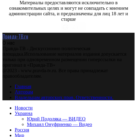
Материалы предоставляются исключительно в
ознакомительных целях и могут не совпадать с мнением
администрации сайта, и предназначены для лиц 18 лет и
старше
Правда-ТВ.ru
О нас
Правда-ТВ - Дискуссионно политическая
площадка.Использование материалов издания допускается
только при одновременном размещении гиперссылки на
оригинал в «Правда-ТВ»
@2023 - www.pravda-tv.ru. Все права принадлежат
правообладателям.
Главная
Авторам
Владельцам авторских прав. Ответственности.
Новости
Украина
Юрий Подоляка — ВИДЕО
Михаил Онуфриенко — Видео
Россия
Мир