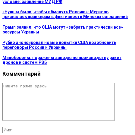
условие: заявление МИД РФ
«Нужны были, чтобы обмануть Россию»: Меркель
призналась пранкерам в фиктивности Минских соглашений
Трамп заявил, что США могут «забрать практически все»
ресурсы Украины
Рубио анонсировал новые попытки США возобновить
переговоры России и Украины
Минобороны: поражены заводы по производству ракет,
дронов и систем РЭБ
Комментарий