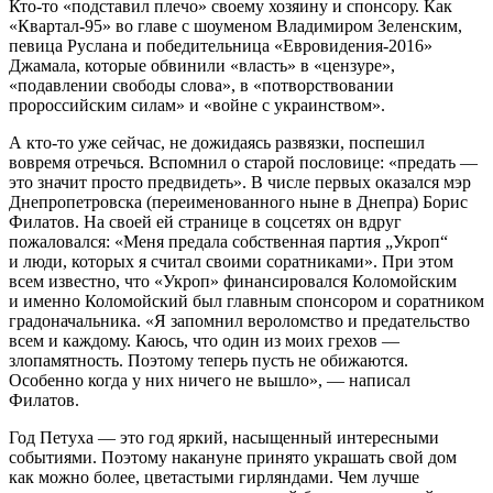
Кто-то «подставил плечо» своему хозяину и спонсору. Как
«Квартал-95» во главе с шоуменом Владимиром Зеленским,
певица Руслана и победительница «Евровидения-2016»
Джамала, которые обвинили «власть» в «цензуре»,
«подавлении свободы слова», в «потворствовании
пророссийским силам» и «войне с украинством».
А кто-то уже сейчас, не дожидаясь развязки, поспешил
вовремя отречься. Вспомнил о старой пословице: «предать —
это значит просто предвидеть». В числе первых оказался мэр
Днепропетровска (переименованного ныне в Днепра) Борис
Филатов. На своей ей странице в соцсетях он вдруг
пожаловался: «Меня предала собственная партия „Укроп“
и люди, которых я считал своими соратниками». При этом
всем известно, что «Укроп» финансировался Коломойским
и именно Коломойский был главным спонсором и соратником
градоначальника. «Я запомнил вероломство и предательство
всем и каждому. Каюсь, что один из моих грехов —
злопамятность. Поэтому теперь пусть не обижаются.
Особенно когда у них ничего не вышло», — написал
Филатов.
Год Петуха — это год яркий, насыщенный интересными
событиями. Поэтому накануне принято украшать свой дом
как можно более, цветастыми гирляндами. Чем лучше