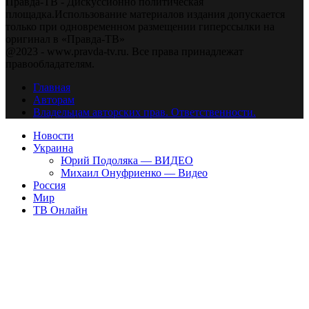
Правда-ТВ - Дискуссионно политическая
площадка.Использование материалов издания допускается
только при одновременном размещении гиперссылки на
оригинал в «Правда-ТВ»
@2023 - www.pravda-tv.ru. Все права принадлежат
правообладателям.
Главная
Авторам
Владельцам авторских прав. Ответственности.
Новости
Украина
Юрий Подоляка — ВИДЕО
Михаил Онуфриенко — Видео
Россия
Мир
ТВ Онлайн