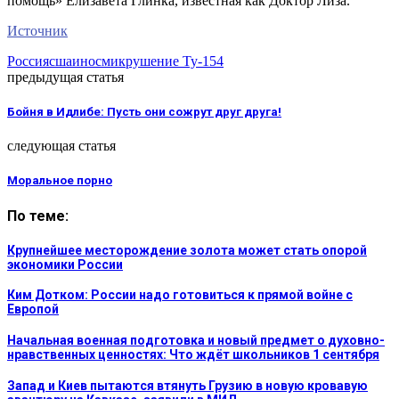
помощь» Елизавета Глинка, известная как Доктор Лиза.
Источник
Россия
сша
иносми
крушение Ту-154
предыдущая статья
Бойня в Идлибе: Пусть они сожрут друг друга!
следующая статья
Моральное порно
По теме:
Крупнейшее месторождение золота может стать опорой
экономики России
Ким Дотком: России надо готовиться к прямой войне с
Европой
Начальная военная подготовка и новый предмет о духовно-
нравственных ценностях: Что ждёт школьников 1 сентября
Запад и Киев пытаются втянуть Грузию в новую кровавую