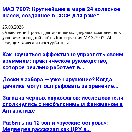
МАЗ-7907: Крупнейшее в мире 24 колесное
шасси, созданное в СССР для ракет...
25.03.2026
Оглавление:Проект для мобильных ядерных комплексов в
условиях холодной войныКонструкция МАЗ-7907: 24
ведущих колеса и газотурбинная...
Как научиться эффективно управлять своим
временем: практическое руководство,
которое реально работает в...
Доски у забора — уже нарушение? Когда
дачника могут оштрафовать за хранение...
Загадка черных саркофагов: исследователи
столкнулись с необъяснимым феноменом в
Антарктиде
Разбить на 12 зон и «русские острова»:
Медведев рассказал как ЦРУ в...