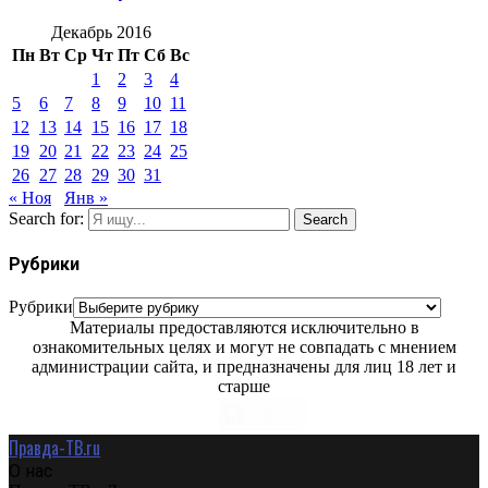
Декабрь 2016
Пн
Вт
Ср
Чт
Пт
Сб
Вс
1
2
3
4
5
6
7
8
9
10
11
12
13
14
15
16
17
18
19
20
21
22
23
24
25
26
27
28
29
30
31
« Ноя
Янв »
Search for:
Search
Рубрики
Рубрики
Материалы предоставляются исключительно в
ознакомительных целях и могут не совпадать с мнением
администрации сайта, и предназначены для лиц 18 лет и
старше
Правда-ТВ.ru
О нас