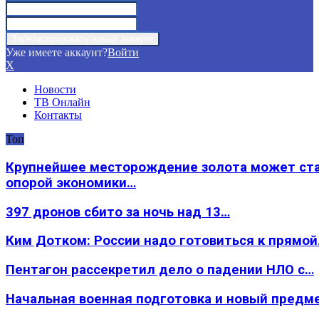
Уже имеете аккаунт?
Войти
X
Новости
ТВ Онлайн
Контакты
Топ
Крупнейшее месторождение золота может ст
опорой экономики…
397 дронов сбито за ночь над 13…
Ким Дотком: России надо готовиться к прямо
Пентагон рассекретил дело о падении НЛО с…
Начальная военная подготовка и новый предм