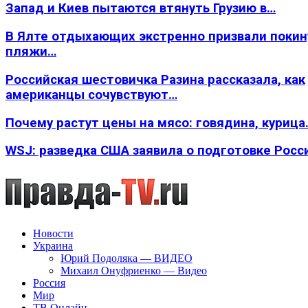
Запад и Киев пытаются втянуть Грузию в…
В Ялте отдыхающих экстренно призвали покин
пляжи…
Российская шестовичка Разина рассказала, как
американцы сочувствуют…
Почему растут цены на мясо: говядина, курица
WSJ: разведка США заявила о подготовке Росс
Новости
Украина
Юрий Подоляка — ВИДЕО
Михаил Онуфриенко — Видео
Россия
Мир
ТВ Онлайн