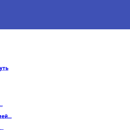
уть
…
ией…
о…