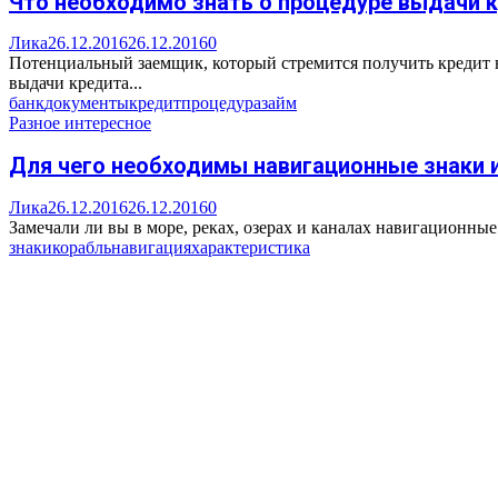
Что необходимо знать о процедуре выдачи 
Лика
26.12.2016
26.12.2016
0
Потенциальный заемщик, который стремится получить кредит н
выдачи кредита...
банк
документы
кредит
процедура
займ
Разное интересное
Для чего необходимы навигационные знаки и
Лика
26.12.2016
26.12.2016
0
Замечали ли вы в море, реках, озерах и каналах навигационные 
знаки
корабль
навигация
характеристика