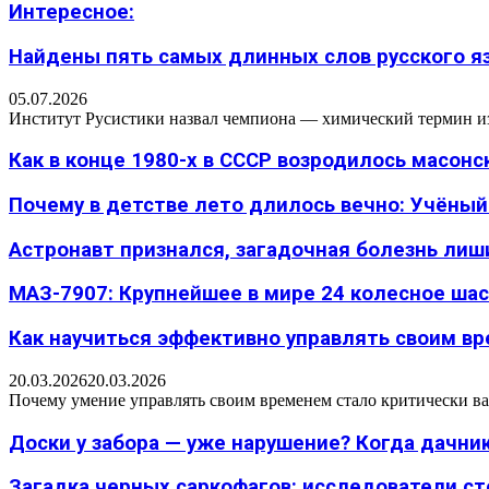
Интересное:
Найдены пять самых длинных слов русского язы
05.07.2026
Институт Русистики назвал чемпиона — химический термин из п
Как в конце 1980-х в СССР возродилось масон
Почему в детстве лето длилось вечно: Учёный н
Астронавт признался, загадочная болезнь лиш
МАЗ-7907: Крупнейшее в мире 24 колесное шасс
Как научиться эффективно управлять своим вре
20.03.2026
20.03.2026
Почему умение управлять своим временем стало критически ва
Доски у забора — уже нарушение? Когда дачник
Загадка черных саркофагов: исследователи с