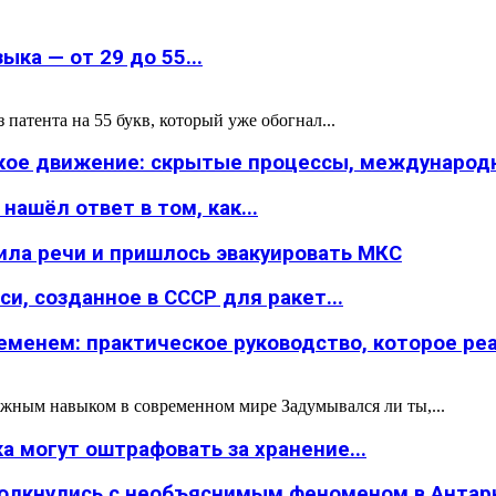
ка — от 29 до 55...
атента на 55 букв, который уже обогнал...
ское движение: скрытые процессы, международн
ашёл ответ в том, как...
ила речи и пришлось эвакуировать МКС
и, созданное в СССР для ракет...
менем: практическое руководство, которое реал
жным навыком в современном мире Задумывался ли ты,...
а могут оштрафовать за хранение...
толкнулись с необъяснимым феноменом в Антар