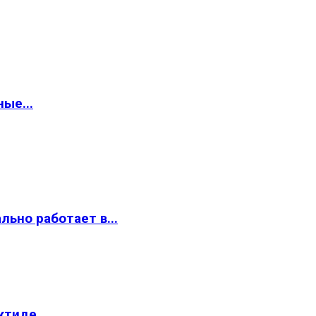
ые...
ьно работает в...
ктиде