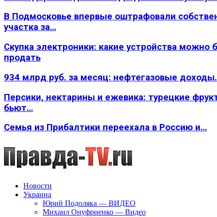
В Подмосковье впервые оштрафовали собстве
участка за…
Скупка электроники: какие устройства можно 
продать
934 млрд руб. за месяц: нефтегазовые доходы
Персики, нектарины и ежевика: турецкие фрук
бьют…
Семья из Прибалтики переехала в Россию и…
Новости
Украина
Юрий Подоляка — ВИДЕО
Михаил Онуфриенко — Видео