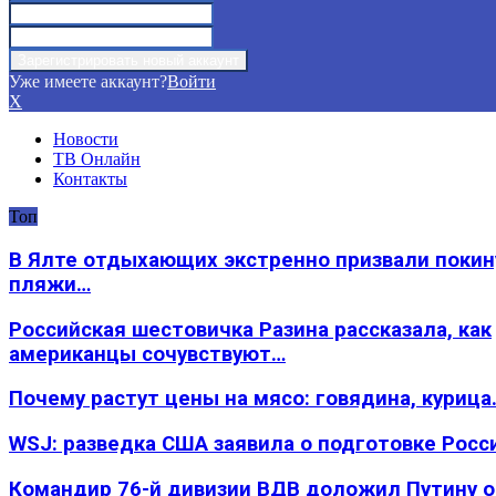
Уже имеете аккаунт?
Войти
X
Новости
ТВ Онлайн
Контакты
Топ
В Ялте отдыхающих экстренно призвали покин
пляжи…
Российская шестовичка Разина рассказала, как
американцы сочувствуют…
Почему растут цены на мясо: говядина, курица
WSJ: разведка США заявила о подготовке Росс
Командир 76-й дивизии ВДВ доложил Путину 