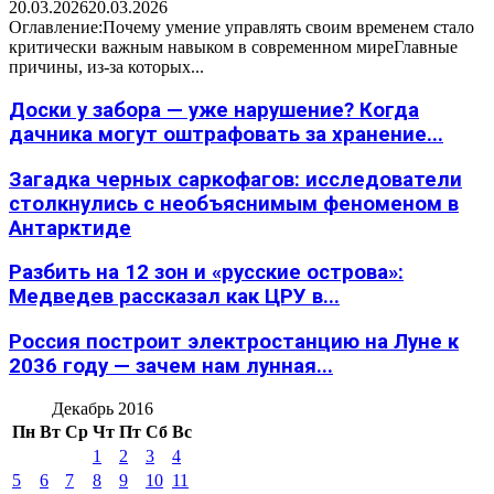
20.03.2026
20.03.2026
Оглавление:Почему умение управлять своим временем стало
критически важным навыком в современном миреГлавные
причины, из-за которых...
Доски у забора — уже нарушение? Когда
дачника могут оштрафовать за хранение...
Загадка черных саркофагов: исследователи
столкнулись с необъяснимым феноменом в
Антарктиде
Разбить на 12 зон и «русские острова»:
Медведев рассказал как ЦРУ в...
Россия построит электростанцию на Луне к
2036 году — зачем нам лунная...
Декабрь 2016
Пн
Вт
Ср
Чт
Пт
Сб
Вс
1
2
3
4
5
6
7
8
9
10
11