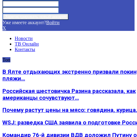
Уже имеете аккаунт?
Войти
X
Новости
ТВ Онлайн
Контакты
Топ
В Ялте отдыхающих экстренно призвали покин
пляжи…
Российская шестовичка Разина рассказала, как
американцы сочувствуют…
Почему растут цены на мясо: говядина, курица
WSJ: разведка США заявила о подготовке Росс
Командир 76-й дивизии ВДВ доложил Путину 