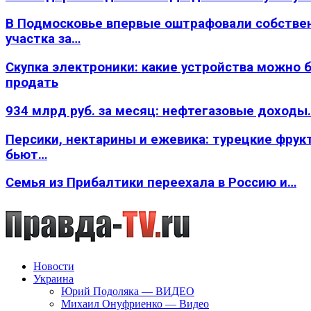
В Подмосковье впервые оштрафовали собстве
участка за…
Скупка электроники: какие устройства можно 
продать
934 млрд руб. за месяц: нефтегазовые доходы
Персики, нектарины и ежевика: турецкие фрук
бьют…
Семья из Прибалтики переехала в Россию и…
Новости
Украина
Юрий Подоляка — ВИДЕО
Михаил Онуфриенко — Видео