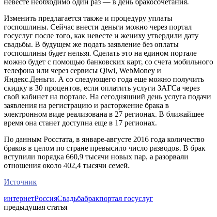
невесте необходимо один раз — в день бракосочетания.
Изменить предлагается также и процедуру уплаты
госпошлины. Сейчас внести деньги можно через портал
госуслуг после того, как невесте и жениху утвердили дату
свадьбы. В будущем же подать заявление без оплаты
госпошлины будет нельзя. Сделать это на едином портале
можно будет с помощью банковских карт, со счета мобильного
телефона или через сервисы Qiwi, WebMoney и
Яндекс.Деньги. А со следующего года еще можно получить
скидку в 30 процентов, если оплатить услуги ЗАГСа через
свой кабинет на портале. На сегодняшний день услуга подачи
заявления на регистрацию и расторжение брака в
электронном виде реализована в 27 регионах. В ближайшее
время она станет доступна еще в 17 регионах.
По данным Росстата, в январе-августе 2016 года количество
браков в целом по стране превысило число разводов. В брак
вступили порядка 660,9 тысячи новых пар, а разорвали
отношения около 402,4 тысячи семей.
Источник
интернет
Россия
Свадьба
брак
портал госуслуг
предыдущая статья