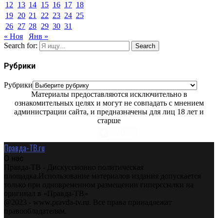
12
13
14
15
16
17
18
19
20
21
22
23
24
25
26
27
28
29
30
31
« Ноя
Янв »
Search for:
Search
Рубрики
Рубрики
Материалы предоставляются исключительно в
ознакомительных целях и могут не совпадать с мнением
администрации сайта, и предназначены для лиц 18 лет и
старше
Правда-ТВ.ru
О нас
Правда-ТВ - Дискуссионно политическая
площадка.Использование материалов издания допускается
только при одновременном размещении гиперссылки на
оригинал в «Правда-ТВ»
@2023 - www.pravda-tv.ru. Все права принадлежат
правообладателям.