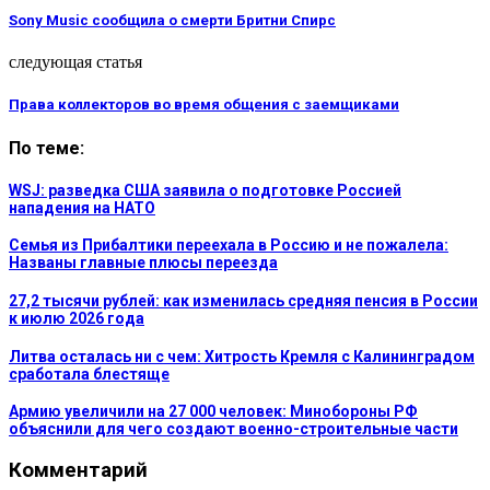
Sony Music сообщила о смерти Бритни Спирс
следующая статья
Права коллекторов во время общения с заемщиками
По теме:
WSJ: разведка США заявила о подготовке Россией
нападения на НАТО
Семья из Прибалтики переехала в Россию и не пожалела:
Названы главные плюсы переезда
27,2 тысячи рублей: как изменилась средняя пенсия в России
к июлю 2026 года
Литва осталась ни с чем: Хитрость Кремля с Калининградом
сработала блестяще
Армию увеличили на 27 000 человек: Минобороны РФ
объяснили для чего создают военно-строительные части
Комментарий