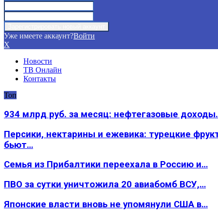
Уже имеете аккаунт?
Войти
X
Новости
ТВ Онлайн
Контакты
Топ
934 млрд руб. за месяц: нефтегазовые доходы
Персики, нектарины и ежевика: турецкие фрук
бьют…
Семья из Прибалтики переехала в Россию и…
ПВО за сутки уничтожила 20 авиабомб ВСУ,…
Японские власти вновь не упомянули США в…