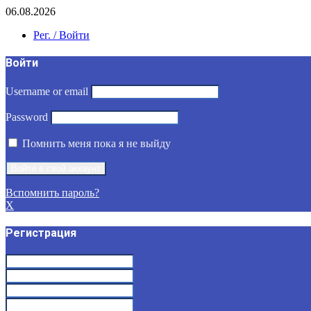
06.08.2026
Рег. / Войти
Войти
Username or email
Password
Помнить меня пока я не выйду
Вспомнить пароль?
X
Регистрация