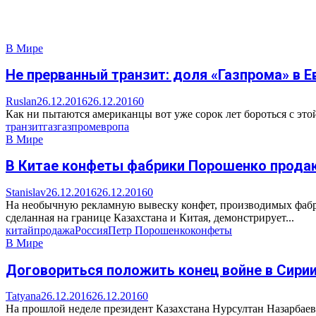
В Мире
Не прерванный транзит: доля «Газпрома» в 
Ruslan
26.12.2016
26.12.2016
0
Как ни пытаются американцы вот уже сорок лет бороться с этой 
транзит
газ
газпром
европа
В Мире
В Китае конфеты фабрики Порошенко прода
Stanislav
26.12.2016
26.12.2016
0
На необычную рекламную вывеску конфет, производимых фабри
сделанная на границе Казахстана и Китая, демонстрирует...
китай
продажа
Россия
Петр Порошенко
конфеты
В Мире
Договориться положить конец войне в Сирии 
Tatyana
26.12.2016
26.12.2016
0
На прошлой неделе президент Казахстана Нурсултан Назарбае