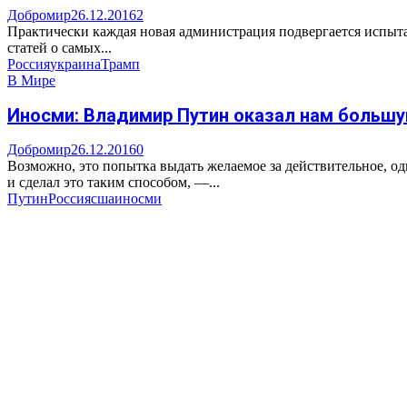
Добромир
26.12.2016
2
Практически каждая новая администрация подвергается испытан
статей о самых...
Россия
украина
Трамп
В Мире
Иносми: Владимир Путин оказал нам большу
Добромир
26.12.2016
0
Возможно, это попытка выдать желаемое за действительное, о
и сделал это таким способом, —...
Путин
Россия
сша
иносми