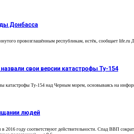
ады Донбасса
винутого провозглашённым республикам, истёк, сообщает life.ru
назвали свои версии катастрофы Ту-154
 катастрофы Ту-154 над Черным морем, основываясь на информ
нищании людей
 2016 году соответствуют действительности. Спад ВВП сократил