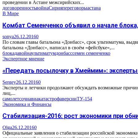
проведении в Астане межсирийских...
договоренность
война
Сирия
переговоры
астана
В Мире
Комбат Семенченко объявил о начале блок
sonya
26.12.2016
0
По словам главы батальона «Донбасс», срок ультиматума, выд
батальона «Донбасс», написал в своём «фейсбуке»,...
блокада
война
ультиматум
донбасс
семен семенченко
Экспертное мнение
«Передать посылочку в Хмеймим»: эксперты 
Sergey
26.12.2016
0
Эксперты и летчики продолжают обсуждать возможные причины
лиц,...
самолет
сочи
авиакатастрофа
версии
ТУ-154
Экономика и Финансы
Стабилизация-2016: рост экономики при об
Olga
26.12.2016
0
Официальные заявления о стабилизации российской экономики в