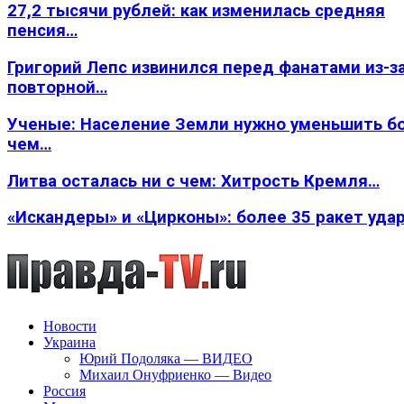
27,2 тысячи рублей: как изменилась средняя
пенсия…
Григорий Лепс извинился перед фанатами из-з
повторной…
Ученые: Население Земли нужно уменьшить б
чем…
Литва осталась ни с чем: Хитрость Кремля…
«Искандеры» и «Цирконы»: более 35 ракет уда
Новости
Украина
Юрий Подоляка — ВИДЕО
Михаил Онуфриенко — Видео
Россия