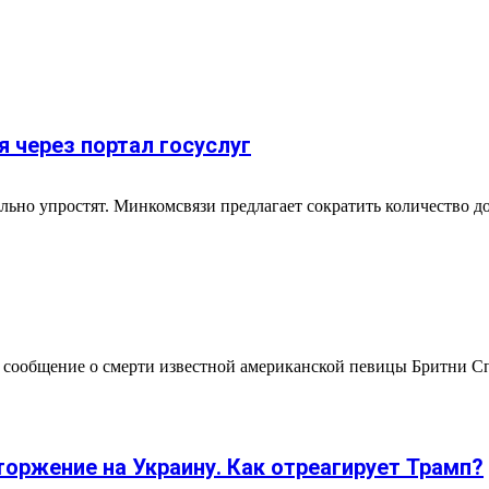
 через портал госуслуг
ьно упростят. Минкомсвязи предлагает сократить количество до
 сообщение о смерти известной американской певицы Бритни Спир
торжение на Украину. Как отреагирует Трамп?