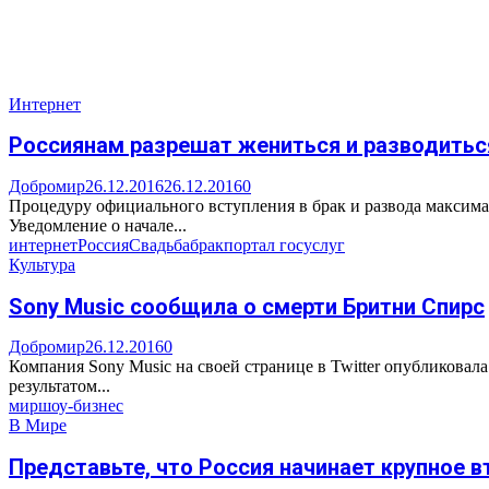
Интернет
Россиянам разрешат жениться и разводиться
Добромир
26.12.2016
26.12.2016
0
Процедуру официального вступления в брак и развода максимал
Уведомление о начале...
интернет
Россия
Свадьба
брак
портал госуслуг
Культура
Sony Music сообщила о смерти Бритни Спирс
Добромир
26.12.2016
0
Компания Sony Music на своей странице в Twitter опубликовала
результатом...
мир
шоу-бизнес
В Мире
Представьте, что Россия начинает крупное в