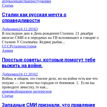
аптека
лекарства
простуда
орви
Статьи
Сталин как русская мечта о
справедливости
Добромир
24.12.2016
3
В последние дни в День рождения Сталина 21 декабря
многие СМИ и в передачах на ТВ вспоминают и говорят о
Сталине У Соловьёва Кедми( рыбак...
СССР
сталин
история
Армия
Простые советы, которые помогут тебе
выжить на войне.
Добромир
24.12.2016
2
Война, в общем, это гнилое дело, но на войне есть кое что
похуже — это зачистка городов от боевиков. 1. Если вы
проводите зачистку, то как...
армия
война
разное интересное
Статьи
Западные СМИ признали, что правление