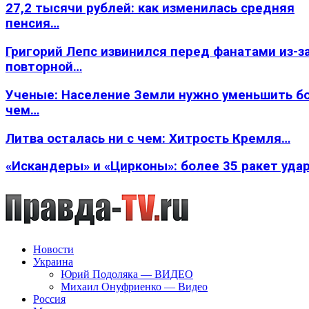
27,2 тысячи рублей: как изменилась средняя
пенсия…
Григорий Лепс извинился перед фанатами из-з
повторной…
Ученые: Население Земли нужно уменьшить б
чем…
Литва осталась ни с чем: Хитрость Кремля…
«Искандеры» и «Цирконы»: более 35 ракет уда
Новости
Украина
Юрий Подоляка — ВИДЕО
Михаил Онуфриенко — Видео
Россия