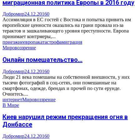
миграционная политика Европы в 2016 году
Добромир
24.12.2016
0
Ассимиляция в ЕС гостей с Востока и попытка привить им
европейские ценности оказались на грани провала из-за
терактов и зашкаливающего уровня преступности. Европа
принимает контрмеры,...
приезжие
европа
катастрофа
миграция
Мировоззрение
Онлайн помешательство…
Добромир
24.12.2016
0
Люди 21 века помешаны на собственной внешности, у них
тысячи фотографий в соц-сетях, они помешанные на
смартфонах, одежде, брендах и прочей по сути ерунде.
Очнитесь....
интернет
Мировоззрение
В Мире
Киев нарушил режим прекращения огня в
Донбассе
Добромир
24.12.2016
0