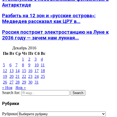
Антарктиде
Разбить на 12 зон и «русские острова»:
Медведев рассказал как ЦРУ в...
Россия построит электростанцию на Луне к
2036 году — зачем нам лунная...
Декабрь 2016
Пн
Вт
Ср
Чт
Пт
Сб
Вс
1
2
3
4
5
6
7
8
9
10
11
12
13
14
15
16
17
18
19
20
21
22
23
24
25
26
27
28
29
30
31
« Ноя
Янв »
Search for:
Search
Рубрики
Рубрики