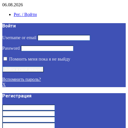
06.08.2026
Рег. / Войти
Войти
Username or email
Password
Помнить меня пока я не выйду
Вспомнить пароль?
X
Регистрация