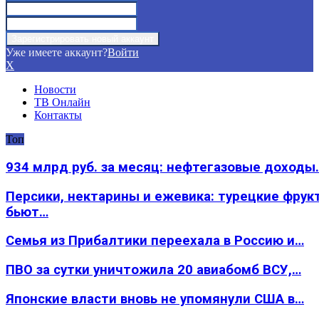
Уже имеете аккаунт?
Войти
X
Новости
ТВ Онлайн
Контакты
Топ
934 млрд руб. за месяц: нефтегазовые доходы
Персики, нектарины и ежевика: турецкие фрук
бьют…
Семья из Прибалтики переехала в Россию и…
ПВО за сутки уничтожила 20 авиабомб ВСУ,…
Японские власти вновь не упомянули США в…