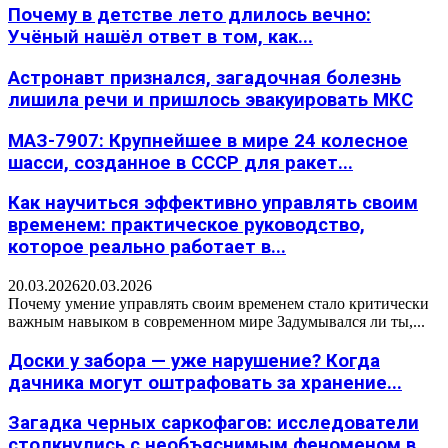
Почему в детстве лето длилось вечно:
Учёный нашёл ответ в том, как...
Астронавт признался, загадочная болезнь
лишила речи и пришлось эвакуировать МКС
МАЗ-7907: Крупнейшее в мире 24 колесное
шасси, созданное в СССР для ракет...
Как научиться эффективно управлять своим
временем: практическое руководство,
которое реально работает в...
20.03.2026
20.03.2026
Почему умение управлять своим временем стало критически
важным навыком в современном мире Задумывался ли ты,...
Доски у забора — уже нарушение? Когда
дачника могут оштрафовать за хранение...
Загадка черных саркофагов: исследователи
столкнулись с необъяснимым феноменом в