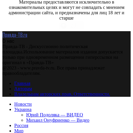
Материалы предоставляются исключительно в
ознакомительных целях и могут не совпадать с мнением
администрации сайта, и предназначены для лиц 18 лет и
старше
Правда-ТВ.ru
О нас
Правда-ТВ - Дискуссионно политическая
площадка.Использование материалов издания допускается
только при одновременном размещении гиперссылки на
оригинал в «Правда-ТВ»
@2023 - www.pravda-tv.ru. Все права принадлежат
правообладателям.
Главная
Авторам
Владельцам авторских прав. Ответственности.
Новости
Украина
Юрий Подоляка — ВИДЕО
Михаил Онуфриенко — Видео
Россия
Мир