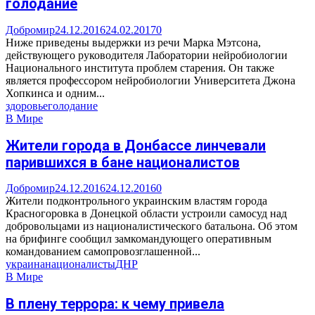
голодание
Добромир
24.12.2016
24.02.2017
0
Ниже приведены выдержки из речи Марка Мэтсона,
действующего руководителя Лаборатории нейробиологии
Национального института проблем старения. Он также
является профессором нейробиологии Университета Джона
Хопкинса и одним...
здоровье
голодание
В Мире
Жители города в Донбассе линчевали
парившихся в бане националистов
Добромир
24.12.2016
24.12.2016
0
Жители подконтрольного украинским властям города
Красногоровка в Донецкой области устроили самосуд над
добровольцами из националистического батальона. Об этом
на брифинге сообщил замкомандующего оперативным
командованием самопровозглашенной...
украина
националисты
ДНР
В Мире
В плену террора: к чему привела