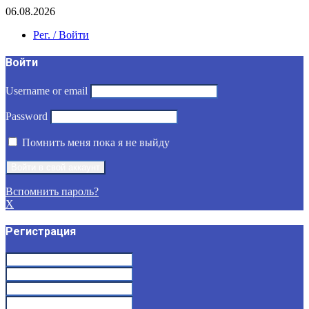
06.08.2026
Рег. / Войти
Войти
Username or email
Password
Помнить меня пока я не выйду
Вспомнить пароль?
X
Регистрация