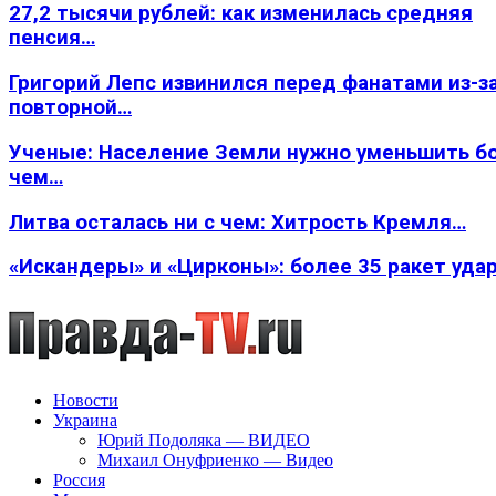
27,2 тысячи рублей: как изменилась средняя
пенсия…
Григорий Лепс извинился перед фанатами из-з
повторной…
Ученые: Население Земли нужно уменьшить б
чем…
Литва осталась ни с чем: Хитрость Кремля…
«Искандеры» и «Цирконы»: более 35 ракет уда
Новости
Украина
Юрий Подоляка — ВИДЕО
Михаил Онуфриенко — Видео
Россия