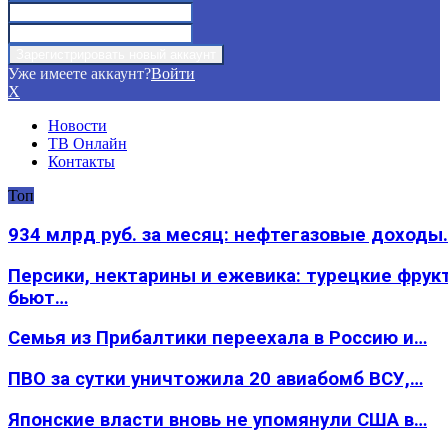
Уже имеете аккаунт?
Войти
X
Новости
ТВ Онлайн
Контакты
Топ
934 млрд руб. за месяц: нефтегазовые доходы
Персики, нектарины и ежевика: турецкие фрук
бьют…
Семья из Прибалтики переехала в Россию и…
ПВО за сутки уничтожила 20 авиабомб ВСУ,…
Японские власти вновь не упомянули США в…