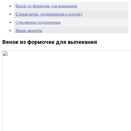
Венок из формочек для выпекания
Еловая ветвь, подвешенная к потолку
Стеклянные подсвечники
Яркие акценты
Деревянные элементы в интерьере
Венок из формочек для выпекания
Черно-белые украшения
Фруктовая гирлянда
Елочные игрушки из корицы
Древесная композиция
Елка из дерева