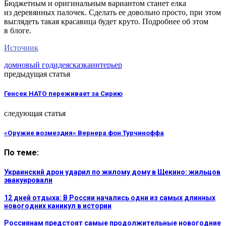
Бюджетным и оригинальным вариантом станет елка
из деревянных палочек. Сделать ее довольно просто, при этом
выглядеть такая красавица будет круто. Подробнее об этом
в блоге.
Источник
дом
новый год
идея
сказка
интерьер
предыдущая статья
Генсек НАТО переживает за Сирию
следующая статья
«Оружие возмездия» Вернера фон Турчиноффа
По теме:
Украинский дрон ударил по жилому дому в Щекино: жильцов
эвакуировали
12 дней отдыха: В России начались одни из самых длинных
новогодних каникул в истории
Россиянам предстоят самые продолжительные новогодние