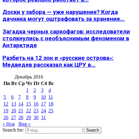
Доски у забора — уже нарушение? Когда
дачника могут оштрафовать за хранение...
Загадка черных саркофагов: исследователи
столкнулись с необъяснимым феноменом в
Антарктиде
Разбить на 12 зон и «русские острова»:
Медведев рассказал как ЦРУ в...
Декабрь 2016
Пн
Вт
Ср
Чт
Пт
Сб
Вс
1
2
3
4
5
6
7
8
9
10
11
12
13
14
15
16
17
18
19
20
21
22
23
24
25
26
27
28
29
30
31
« Ноя
Янв »
Search for:
Search