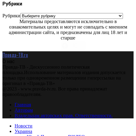
Рубрики
Рубрики
Материалы предоставляются исключительно в
ознакомительных целях и могут не совпадать с мнением
администрации сайта, и предназначены для лиц 18 лет и
старше
Правда-ТВ.ru
О нас
Правда-ТВ - Дискуссионно политическая
площадка.Использование материалов издания допускается
только при одновременном размещении гиперссылки на
оригинал в «Правда-ТВ»
@2023 - www.pravda-tv.ru. Все права принадлежат
правообладателям.
Главная
Авторам
Владельцам авторских прав. Ответственности.
Новости
Украина