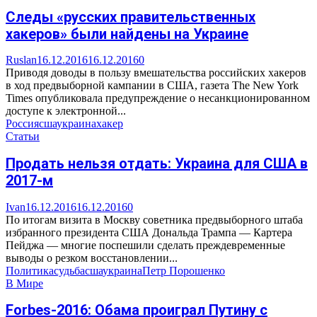
Следы «русских правительственных
хакеров» были найдены на Украине
Ruslan
16.12.2016
16.12.2016
0
Приводя доводы в пользу вмешательства российских хакеров
в ход предвыборной кампании в США, газета The New York
Times опубликовала предупреждение о несанкционированном
доступе к электронной...
Россия
сша
украина
хакер
Статьи
Продать нельзя отдать: Украина для США в
2017-м
Ivan
16.12.2016
16.12.2016
0
По итогам визита в Москву советника предвыборного штаба
избранного президента США Дональда Трампа — Картера
Пейджа — многие поспешили сделать преждевременные
выводы о резком восстановлении...
Политика
судьба
сша
украина
Петр Порошенко
В Мире
Forbes-2016: Обама проиграл Путину с