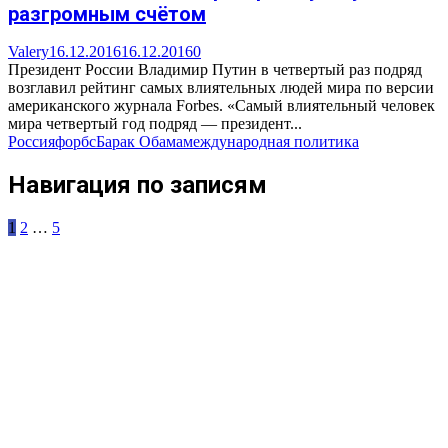
разгромным счётом
Valery
16.12.2016
16.12.2016
0
Президент России Владимир Путин в четвертый раз подряд
возглавил рейтинг самых влиятельных людей мира по версии
американского журнала Forbes. «Самый влиятельный человек
мира четвертый год подряд — президент...
Россия
форбс
Барак Обама
международная политика
Навигация по записям
1
2
…
5