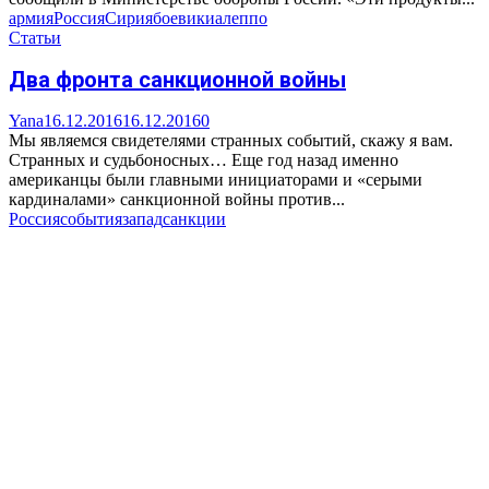
армия
Россия
Сирия
боевики
алеппо
Статьи
Два фронта санкционной войны
Yana
16.12.2016
16.12.2016
0
Мы являемся свидетелями странных событий, скажу я вам.
Странных и судьбоносных… Еще год назад именно
американцы были главными инициаторами и «серыми
кардиналами» санкционной войны против...
Россия
события
запад
санкции