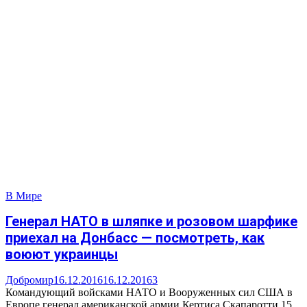
В Мире
Генерал НАТО в шляпке и розовом шарфике
приехал на Донбасс — посмотреть, как
воюют украинцы
Добромир
16.12.2016
16.12.2016
3
Командующий войсками НАТО и Вооруженных сил США в
Европе генерал американской армии Кертиса Скапаротти 15