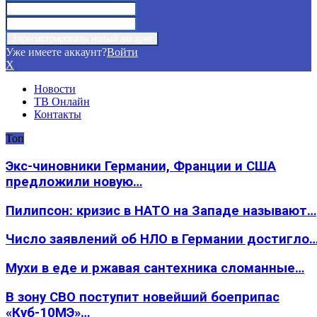
Уже имеете аккаунт?
Войти
X
Новости
ТВ Онлайн
Контакты
Топ
Экс-чиновники Германии, Франции и США
предложили новую…
Пилипсон: кризис в НАТО на Западе называют…
Число заявлений об НЛО в Германии достигло
Мухи в еде и ржавая сантехника сломанные…
В зону СВО поступит новейший боеприпас
«Куб-10МЭ»…