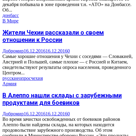
декабря побывала в зоне проведения т.н. «АТО» на Донбассе.
Об...
донбасс
В Мире
Жители Чехии рассказали о своем
отношении к России
Добромир
16.12.2016
16.12.2016
0
Самые хорошие отношения у Чехии с соседями — Словакией,
Австрией и Польшей, самые плохие — с Россией и Китаем,
свидетельствуют результаты опроса населения, проведенного
Центром...
русские
опрос
чехия
Армия
В Алеппо нашли склады с зарубежными
продуктами для боевиков
Добромир
16.12.2016
16.12.2016
0
Во время зачистки освобожденных от боевиков районов
Алеппо были найдены склады, на которых находится
продовольствие зарубежного производства. Об этом
сообщили в Министерстве обороны России. «Эти продукты...