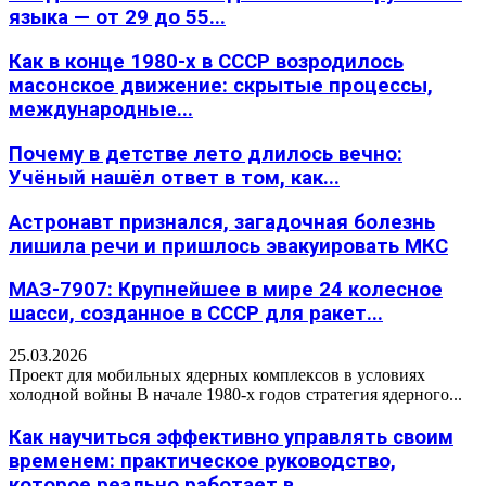
языка — от 29 до 55...
Как в конце 1980-х в СССР возродилось
масонское движение: скрытые процессы,
международные...
Почему в детстве лето длилось вечно:
Учёный нашёл ответ в том, как...
Астронавт признался, загадочная болезнь
лишила речи и пришлось эвакуировать МКС
МАЗ-7907: Крупнейшее в мире 24 колесное
шасси, созданное в СССР для ракет...
25.03.2026
Проект для мобильных ядерных комплексов в условиях
холодной войны В начале 1980-х годов стратегия ядерного...
Как научиться эффективно управлять своим
временем: практическое руководство,
которое реально работает в...