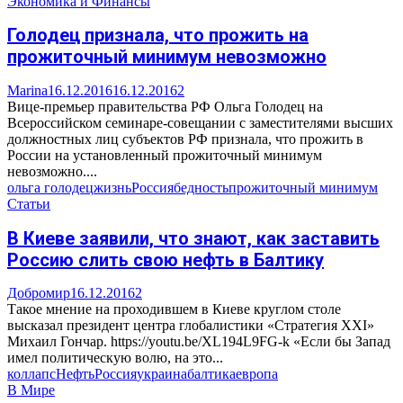
Экономика и Финансы
Голодец признала, что прожить на
прожиточный минимум невозможно
Marina
16.12.2016
16.12.2016
2
Вице-премьер правительства РФ Ольга Голодец на
Всероссийском семинаре-совещании с заместителями высших
должностных лиц субъектов РФ признала, что прожить в
России на установленный прожиточный минимум
невозможно....
ольга голодец
жизнь
Россия
бедность
прожиточный минимум
Статьи
В Киеве заявили, что знают, как заставить
Россию слить свою нефть в Балтику
Добромир
16.12.2016
2
Такое мнение на проходившем в Киеве круглом столе
высказал президент центра глобалистики «Стратегия XXI»
Михаил Гончар. https://youtu.be/XL194L9FG-k «Если бы Запад
имел политическую волю, на это...
коллапс
Нефть
Россия
украина
балтика
европа
В Мире