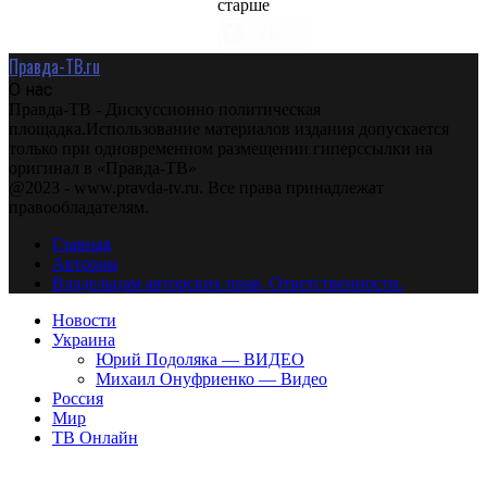
старше
Правда-ТВ.ru
О нас
Правда-ТВ - Дискуссионно политическая
площадка.Использование материалов издания допускается
только при одновременном размещении гиперссылки на
оригинал в «Правда-ТВ»
@2023 - www.pravda-tv.ru. Все права принадлежат
правообладателям.
Главная
Авторам
Владельцам авторских прав. Ответственности.
Новости
Украина
Юрий Подоляка — ВИДЕО
Михаил Онуфриенко — Видео
Россия
Мир
ТВ Онлайн