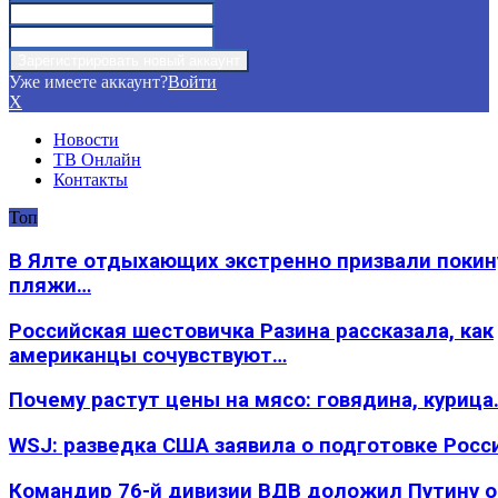
Уже имеете аккаунт?
Войти
X
Новости
ТВ Онлайн
Контакты
Топ
В Ялте отдыхающих экстренно призвали покин
пляжи…
Российская шестовичка Разина рассказала, как
американцы сочувствуют…
Почему растут цены на мясо: говядина, курица
WSJ: разведка США заявила о подготовке Росс
Командир 76-й дивизии ВДВ доложил Путину 