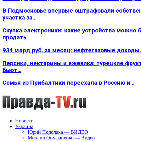
В Подмосковье впервые оштрафовали собстве
участка за…
Скупка электроники: какие устройства можно 
продать
934 млрд руб. за месяц: нефтегазовые доходы
Персики, нектарины и ежевика: турецкие фрук
бьют…
Семья из Прибалтики переехала в Россию и…
Новости
Украина
Юрий Подоляка — ВИДЕО
Михаил Онуфриенко — Видео