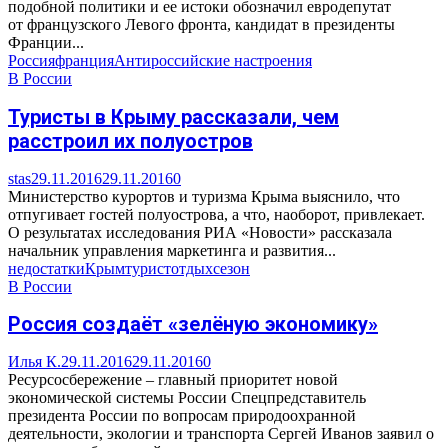
подобной политики и ее истоки обозначил евродепутат
от французского Левого фронта, кандидат в президенты
Франции...
Россия
франция
Антироссийские настроения
В России
Туристы в Крыму рассказали, чем
расстроил их полуостров
stas
29.11.2016
29.11.2016
0
Министерство курортов и туризма Крыма выяснило, что
отпугивает гостей полуострова, а что, наоборот, привлекает.
О результатах исследования РИА «Новости» рассказала
начальник управления маркетинга и развития...
недостатки
Крым
турист
отдых
сезон
В России
Россия создаёт «зелёную экономику»
Илья К.
29.11.2016
29.11.2016
0
Ресурсосбережение – главный приоритет новой
экономической системы России Спецпредставитель
президента России по вопросам природоохранной
деятельности, экологии и транспорта Сергей Иванов заявил о