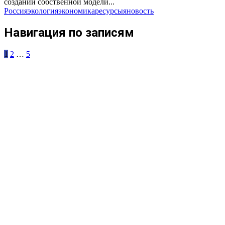
создании собственной модели...
Россия
экология
экономика
ресурсы
яновость
Навигация по записям
1
2
…
5