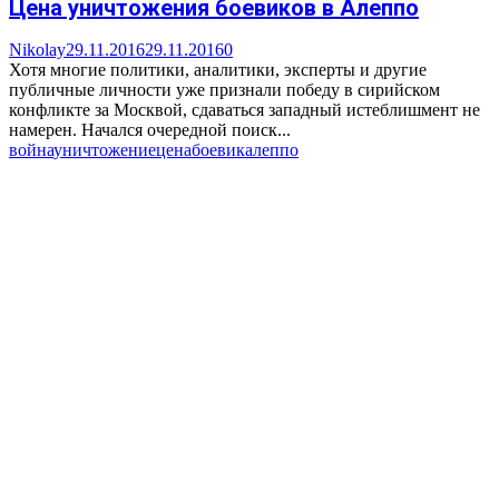
Цена уничтожения боевиков в Алеппо
Nikolay
29.11.2016
29.11.2016
0
Хотя многие политики, аналитики, эксперты и другие
публичные личности уже признали победу в сирийском
конфликте за Москвой, сдаваться западный истеблишмент не
намерен. Начался очередной поиск...
война
уничтожение
цена
боевик
алеппо