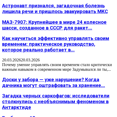
Астронавт признался, загадочная болезнь
лишила речи и пришлось эвакуировать МКС
МАЗ-7907: Крупнейшее в мире 24 колесное
шасси, созданное в СССР для ракет...
Как научиться эффективно управлять своим
временем: практическое руководство,
которое реально работает в...
20.03.2026
20.03.2026
Почему умение управлять своим временем стало критически
важным навыком в современном мире Задумывался ли ты,...
Доски у забора — уже нарушение? Когда
дачника могут оштрафовать за хранение...
Загадка черных саркофагов: исследователи
столкнулись с необъяснимым феноменом в
Антарктиде