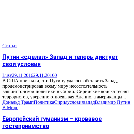
Статьи
Путин «сделал» Запад и теперь диктует
свои условия
Lusy
29.11.2016
29.11.2016
0
В США признали, что Путину удалось обставить Запад,
продемонстрировав всему миру несостоятельность
вашингтонской политики в Сирии. Сирийские войска теснят
террористов, уверенно отвоевывая Алеппо, а американцы...
Дональд Трамп
Политика
Сирия
условия
запад
Владимир Путин
В Мире
Европейский гуманизм – кровавое
гостеприимство