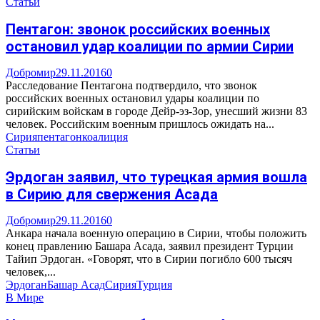
Статьи
Пентагон: звонок российских военных
остановил удар коалиции по армии Сирии
Добромир
29.11.2016
0
Расследование Пентагона подтвердило, что звонок
российских военных остановил удары коалиции по
сирийским войскам в городе Дейр-эз-Зор, унесший жизни 83
человек. Российским военным пришлось ожидать на...
Сирия
пентагон
коалиция
Статьи
Эрдоган заявил, что турецкая армия вошла
в Сирию для свержения Асада
Добромир
29.11.2016
0
Анкара начала военную операцию в Сирии, чтобы положить
конец правлению Башара Асада, заявил президент Турции
Тайип Эрдоган. «Говорят, что в Сирии погибло 600 тысяч
человек,...
Эрдоган
Башар Асад
Сирия
Турция
В Мире