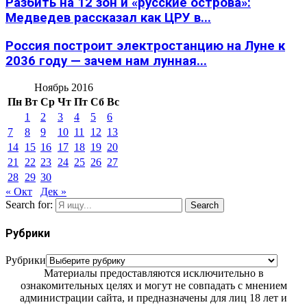
Разбить на 12 зон и «русские острова»:
Медведев рассказал как ЦРУ в...
Россия построит электростанцию на Луне к
2036 году — зачем нам лунная...
Ноябрь 2016
Пн
Вт
Ср
Чт
Пт
Сб
Вс
1
2
3
4
5
6
7
8
9
10
11
12
13
14
15
16
17
18
19
20
21
22
23
24
25
26
27
28
29
30
« Окт
Дек »
Search for:
Search
Рубрики
Рубрики
Материалы предоставляются исключительно в
ознакомительных целях и могут не совпадать с мнением
администрации сайта, и предназначены для лиц 18 лет и