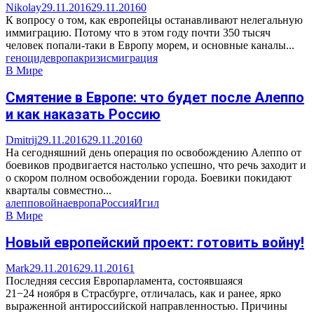
Nikolay
29.11.2016
29.11.2016
0
К вопросу о том, как европейцы останавливают нелегальную
иммиграцию. Потому что в этом году почти 350 тысяч
человек попали-таки в Европу морем, и основные каналы...
геноцид
европа
кризис
миграция
В Мире
Смятение в Европе: что будет после Алеппо
и как наказать Россию
Dmitrij
29.11.2016
29.11.2016
0
На сегодняшний день операция по освобождению Алеппо от
боевиков продвигается настолько успешно, что речь заходит и
о скором полном освобождении города. Боевики покидают
кварталы совместно...
алеппо
война
европа
Россия
Игил
В Мире
Новый европейский проект: готовить войну!
Mark
29.11.2016
29.11.2016
1
Последняя сессия Европарламента, состоявшаяся
21−24 ноября в Страсбурге, отличалась, как и ранее, ярко
выраженной антироссийской направленностью. Причины