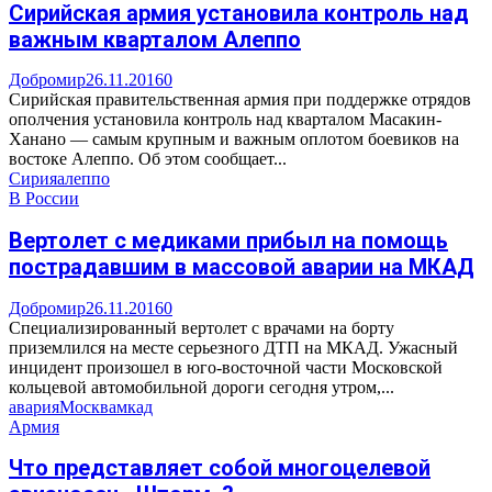
Сирийская армия установила контроль над
важным кварталом Алеппо
Добромир
26.11.2016
0
Сирийская правительственная армия при поддержке отрядов
ополчения установила контроль над кварталом Масакин-
Ханано — самым крупным и важным оплотом боевиков на
востоке Алеппо. Об этом сообщает...
Сирия
алеппо
В России
Вертолет с медиками прибыл на помощь
пострадавшим в массовой аварии на МКАД
Добромир
26.11.2016
0
Специализированный вертолет с врачами на борту
приземлился на месте серьезного ДТП на МКАД. Ужасный
инцидент произошел в юго-восточной части Московской
кольцевой автомобильной дороги сегодня утром,...
авария
Москва
мкад
Армия
Что представляет собой многоцелевой