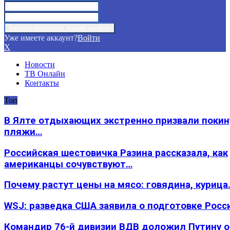
Уже имеете аккаунт?
Войти
X
Новости
ТВ Онлайн
Контакты
Топ
В Ялте отдыхающих экстренно призвали покин
пляжи…
Российская шестовичка Разина рассказала, как
американцы сочувствуют…
Почему растут цены на мясо: говядина, курица
WSJ: разведка США заявила о подготовке Росс
Командир 76-й дивизии ВДВ доложил Путину 