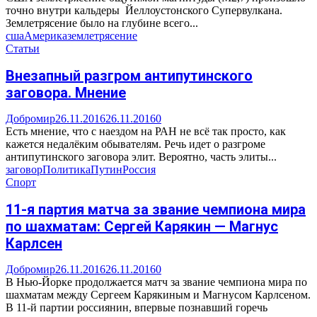
точно внутри кальдеры Йеллоустонского Супервулкана.
Землетрясение было на глубине всего...
сша
Америка
землетрясение
Статьи
Внезапный разгром антипутинского
заговора. Мнение
Добромир
26.11.2016
26.11.2016
0
Есть мнение, что с наездом на РАН не всё так просто, как
кажется недалёким обывателям. Речь идет о разгроме
антипутинского заговора элит. Вероятно, часть элиты...
заговор
Политика
Путин
Россия
Спорт
11-я партия матча за звание чемпиона мира
по шахматам: Сергей Карякин — Магнус
Карлсен
Добромир
26.11.2016
26.11.2016
0
В Нью-Йорке продолжается матч за звание чемпиона мира по
шахматам между Сергеем Карякиным и Магнусом Карлсеном.
В 11-й партии россиянин, впервые познавший горечь