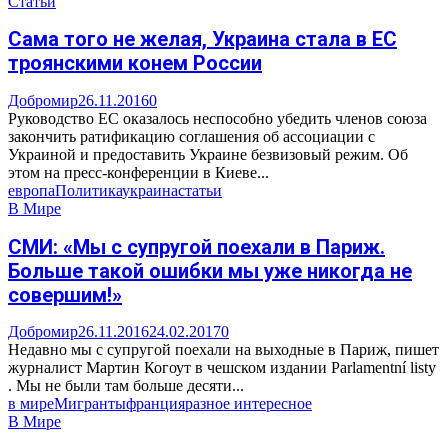
Статьи
Сама того не желая, Украина стала в ЕС
троянскими конем России
Добромир
26.11.2016
0
Руководство ЕС оказалось неспособно убедить членов союза
закончить ратификацию соглашения об ассоциации с
Украиной и предоставить Украине безвизовый режим. Об
этом на пресс-конференции в Киеве...
европа
Политика
украина
статьи
В Мире
СМИ: «Мы с супругой поехали в Париж.
Больше такой ошибки мы уже никогда не
совершим!»
Добромир
26.11.2016
24.02.2017
0
Недавно мы с супругой поехали на выходные в Париж, пишет
журналист Мартин Когоут в чешском издании Parlamentní listy
. Мы не были там больше десяти...
в мире
Мигранты
франция
разное интересное
В Мире