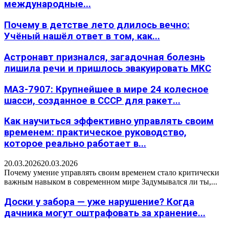
международные...
Почему в детстве лето длилось вечно:
Учёный нашёл ответ в том, как...
Астронавт признался, загадочная болезнь
лишила речи и пришлось эвакуировать МКС
МАЗ-7907: Крупнейшее в мире 24 колесное
шасси, созданное в СССР для ракет...
Как научиться эффективно управлять своим
временем: практическое руководство,
которое реально работает в...
20.03.2026
20.03.2026
Почему умение управлять своим временем стало критически
важным навыком в современном мире Задумывался ли ты,...
Доски у забора — уже нарушение? Когда
дачника могут оштрафовать за хранение...