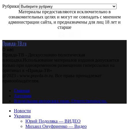
Рубрики
Материалы предоставляются исключительно в
ознакомительных целях и могут не совпадать с мнением
администрации сайта, и предназначены для лиц 18 лет и
старше
Правда-ТВ.ru
О нас
Правда-ТВ - Дискуссионно политическая
площадка.Использование материалов издания допускается
только при одновременном размещении гиперссылки на
оригинал в «Правда-ТВ»
@2023 - www.pravda-tv.ru. Все права принадлежат
правообладателям.
Главная
Авторам
Владельцам авторских прав. Ответственности.
Новости
Украина
Юрий Подоляка — ВИДЕО
Михаил Онуфриенко — Видео