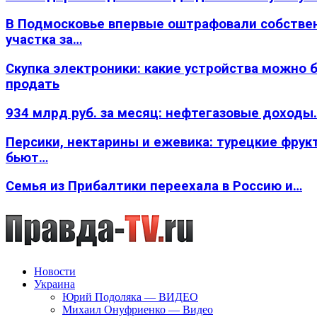
В Подмосковье впервые оштрафовали собстве
участка за…
Скупка электроники: какие устройства можно 
продать
934 млрд руб. за месяц: нефтегазовые доходы
Персики, нектарины и ежевика: турецкие фрук
бьют…
Семья из Прибалтики переехала в Россию и…
Новости
Украина
Юрий Подоляка — ВИДЕО
Михаил Онуфриенко — Видео