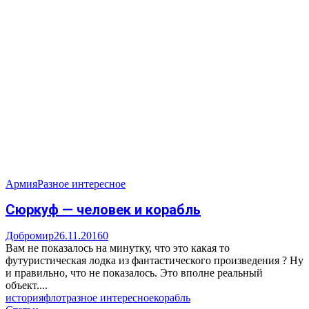
Армия
Разное интересное
Сюркуф — человек и корабль
Добромир
26.11.2016
0
Вам не показалось на минутку, что это какая то
футуристическая лодка из фантастического произведения ? Ну
и правильно, что не показалось. Это вполне реальный
объект....
история
флот
разное интересное
корабль