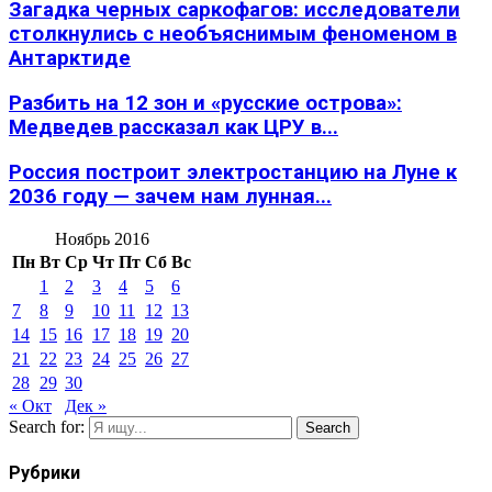
Загадка черных саркофагов: исследователи
столкнулись с необъяснимым феноменом в
Антарктиде
Разбить на 12 зон и «русские острова»:
Медведев рассказал как ЦРУ в...
Россия построит электростанцию на Луне к
2036 году — зачем нам лунная...
Ноябрь 2016
Пн
Вт
Ср
Чт
Пт
Сб
Вс
1
2
3
4
5
6
7
8
9
10
11
12
13
14
15
16
17
18
19
20
21
22
23
24
25
26
27
28
29
30
« Окт
Дек »
Search for:
Search
Рубрики