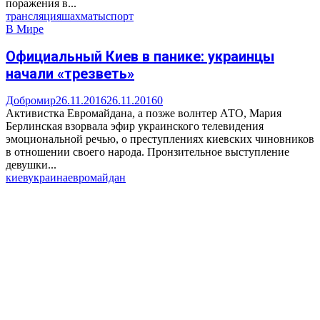
поражения в...
трансляция
шахматы
спорт
В Мире
Официальный Киев в панике: украинцы
начали «трезветь»
Добромир
26.11.2016
26.11.2016
0
Активистка Евромайдана, а позже волнтер АТО, Мария
Берлинская взорвала эфир украинского телевидения
эмоциональной речью, о преступлениях киевских чиновников
в отношении своего народа. Пронзительное выступление
девушки...
киев
украина
евромайдан