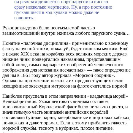
на реях заходившего в порт парусника висело
сразу несколько мертвецов. Ну, а про постоянно
пускавшиеся в ход кулаки можно даже не
говорить.
Рукоприкладство было неотъемлемой частью
взаимоотношений внутри экипажа любого парусного судна…
Понятие «палочная дисциплина» применительно к военному
флоту парусной эпохи, пожалуй, будет слишком мягким. Ещё
в начале XIX века на кораблях всех великих морских держав
нижние чины подвергались наказаниям, представлявшим
собой «плод самых варварских изобретений человеческого
воображения для истязания несчастных» — такое определение
дал им в 1861 году автор журнала «Морской сборник».
Однако на протяжении нескольких предшествующих веков
изощрённые экзекуции матросов на флоте считались нормой.
Наиболее преуспела в этом направлении «владычица морей»
Великобритания. Укомплектовать личным составом
многочисленный Королевский флот было не так-то просто, и
значительную часть экипажей английских кораблей
составляли буйные парни, завербованные в портовых кабаках,
ночлежках и даже тюрьмах. Если к этому прибавить тяжесть
морской службы, тесноту в кубриках, плохое питание,