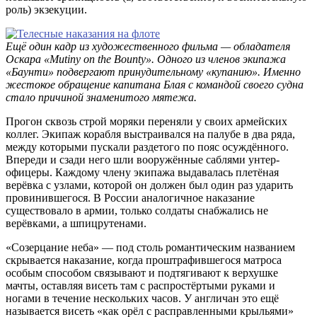
роль) экзекуции.
Ещё один кадр из художественного фильма — обладателя
Оскара «Mutiny on the Bounty». Одного из членов экипажа
«Баунти» подвергают принудительному «купанию». Именно
жестокое обращение капитана Блая с командой своего судна
стало причиной знаменитого мятежа.
Прогон сквозь строй моряки переняли у своих армейских
коллег. Экипаж корабля выстраивался на палубе в два ряда,
между которыми пускали раздетого по пояс осуждённого.
Впереди и сзади него шли вооружённые саблями унтер-
офицеры. Каждому члену экипажа выдавалась плетёная
верёвка с узлами, которой он должен был один раз ударить
провинившегося. В России аналогичное наказание
существовало в армии, только солдаты снабжались не
верёвками, а шпицрутенами.
«Созерцание неба» — под столь романтическим названием
скрывается наказание, когда проштрафившегося матроса
особым способом связывают и подтягивают к верхушке
мачты, оставляя висеть там с распростёртыми руками и
ногами в течение нескольких часов. У англичан это ещё
называется висеть «как орёл с расправленными крыльями»