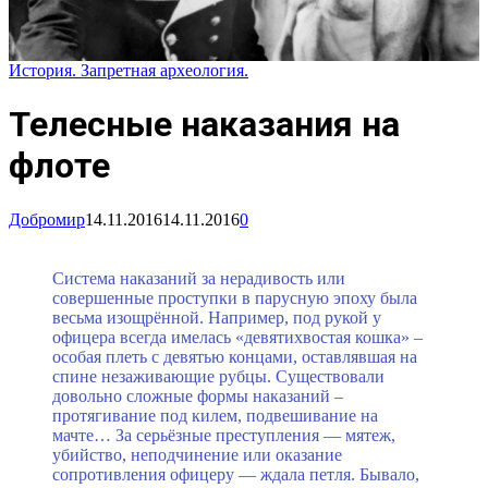
История. Запретная археология.
Телесные наказания на
флоте
Добромир
14.11.2016
14.11.2016
0
Система наказаний за нерадивость или
совершенные проступки в парусную эпоху была
весьма изощрённой. Например, под рукой у
офицера всегда имелась «девятихвостая кошка» –
особая плеть с девятью концами, оставлявшая на
спине незаживающие рубцы. Существовали
довольно сложные формы наказаний –
протягивание под килем, подвешивание на
мачте… За серьёзные преступления — мятеж,
убийство, неподчинение или оказание
сопротивления офицеру — ждала петля. Бывало,