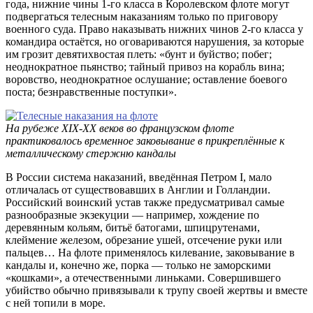
года, нижние чины 1-го класса в Королевском флоте могут
подвергаться телесным наказаниям только по приговору
военного суда. Право наказывать нижних чинов 2-го класса у
командира остаётся, но оговариваются нарушения, за которые
им грозит девятихвостая плеть: «бунт и буйство; побег;
неоднократное пьянство; тайный привоз на корабль вина;
воровство, неоднократное ослушание; оставление боевого
поста; безнравственные поступки».
На рубеже XIX-XX веков во французском флоте
практиковалось временное заковывание в прикреплённые к
металлическому стержню кандалы
В России система наказаний, введённая Петром I, мало
отличалась от существовавших в Англии и Голландии.
Российский воинский устав также предусматривал самые
разнообразные экзекуции — например, хождение по
деревянным кольям, битьё батогами, шпицрутенами,
клеймение железом, обрезание ушей, отсечение руки или
пальцев… На флоте применялось килевание, заковывание в
кандалы и, конечно же, порка — только не заморскими
«кошками», а отечественными линьками. Совершившего
убийство обычно привязывали к трупу своей жертвы и вместе
с ней топили в море.