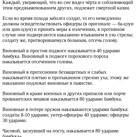
Каждый, уверяющий, что во сне видел чёрта и соблазняющий
этим предзнаменованием других, подлежит смертной казни.
Если во время похода заболел солдат, то его немедленно
должны освидетельствовать офицеры (в оригинале — ба-цзун
или цин-цзун) и принять меры к излечению, в противном
случае они подвергаются наказанию втыканием в ухо стрелы;
солдату же, притворившемуся больным, отсечь голову.
Виновный в простом поджоге наказывается 40 ударами
бамбука. Виновный в поджоге порохового пороха
наказывается отсечением головы.
Виновный в притеснении беззащитных и слабых
наказывается плетью и протыканием стрелою уха; этому же
наказанию подлежат виновные в пьянстве.
Виновный в краже военных и других припасов или порче
провиантских мешков наказывается 80 ударами бамбука.
Виновные в потере оружия наказываются ударами бамбука:
солдаты 8-10 ударами; унтер-офицеры 40 ударами; офицеры
30 ударами.
Часовой, заснувший на посту, наказывается 80 ударами
бамбука».