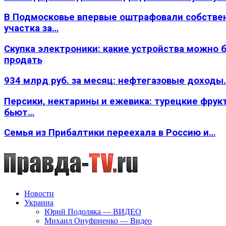
В Подмосковье впервые оштрафовали собстве
участка за…
Скупка электроники: какие устройства можно 
продать
934 млрд руб. за месяц: нефтегазовые доходы
Персики, нектарины и ежевика: турецкие фрук
бьют…
Семья из Прибалтики переехала в Россию и…
Новости
Украина
Юрий Подоляка — ВИДЕО
Михаил Онуфриенко — Видео