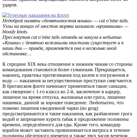
ударов.
Недоброй памяти «девятихвостая кошка» — cat o’nine tails.
Узлы на концах её хвостов моряки называли «кровавыми» —
bloody knots.
Пресловутая cat o’nine tails отнюдь не канула в небытие.
«Кошка» с девятью кожаными хвостами существует и в
наши дни — правда, применяется она в несколько иной
обстановке…
К середине XIX века отношение к нижним чинам со стороны
командования становится более гуманным. Прекращается,
наконец, практика протягивания под килем и погружения в
воду — наказания за несущественные проступки смягчаются.
В британском флоте начинают применяться такие санкции,
как смещение с 1-го класса во 2-й, заключение в карцер,
лишение на время отпуска, жалованья или грога, лишение
нашивки, данной за хорошее поведение. Любопытно, что
помимо лишения ежедневной чарки (no grog)
предусматриваются и такие наказания, как разбавление грога
водой и запрещение курить табак в продолжение половины
времени, определённого для еды. Кроме того, командир
корабля может заставить провинившегося матроса в течение
половины обеденного времени и также двух часов вечером