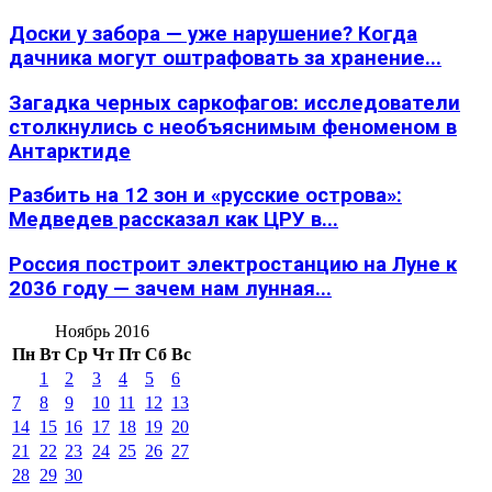
Доски у забора — уже нарушение? Когда
дачника могут оштрафовать за хранение...
Загадка черных саркофагов: исследователи
столкнулись с необъяснимым феноменом в
Антарктиде
Разбить на 12 зон и «русские острова»:
Медведев рассказал как ЦРУ в...
Россия построит электростанцию на Луне к
2036 году — зачем нам лунная...
Ноябрь 2016
Пн
Вт
Ср
Чт
Пт
Сб
Вс
1
2
3
4
5
6
7
8
9
10
11
12
13
14
15
16
17
18
19
20
21
22
23
24
25
26
27
28
29
30