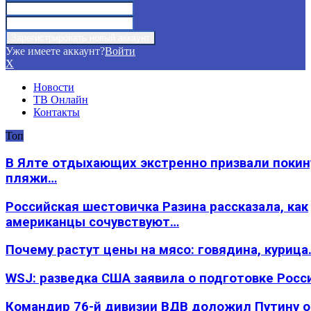
Уже имеете аккаунт?
Войти
X
Новости
ТВ Онлайн
Контакты
Топ
В Ялте отдыхающих экстренно призвали покин
пляжи…
Российская шестовичка Разина рассказала, как
американцы сочувствуют…
Почему растут цены на мясо: говядина, курица
WSJ: разведка США заявила о подготовке Росс
Командир 76-й дивизии ВДВ доложил Путину 