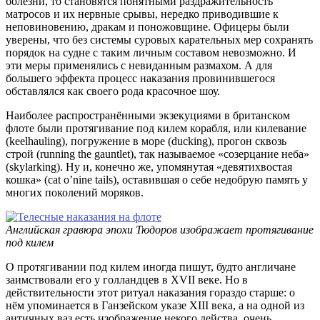
болезни, то становятся понятными раздражительность
матросов и их нервные срывы, нередко приводившие к
неповиновению, дракам и поножовщине. Офицеры были
уверены, что без системы суровых карательных мер сохранять
порядок на судне с таким личным составом невозможно. И
эти меры применялись с невиданным размахом. А для
большего эффекта процесс наказания провинившегося
обставлялся как своего рода красочное шоу.
Наиболее распространёнными экзекуциями в британском
флоте были протягивание под килем корабля, или килевание
(keelhauling), погружение в море (ducking), прогон сквозь
строй (running the gauntlet), так называемое «созерцание неба»
(skylarking). Ну и, конечно же, упомянутая «девятихвостая
кошка» (cat o’nine tails), оставившая о себе недобрую память у
многих поколений моряков.
Английская гравюра эпохи Тюдоров изображает протягивание
под килем
О протягивании под килем иногда пишут, будто англичане
заимствовали его у голландцев в XVII веке. Но в
действительности этот ритуал наказания гораздо старше: о
нём упоминается в Ганзейском указе XIII века, а на одной из
античных ваз есть изображение некого действа, очень