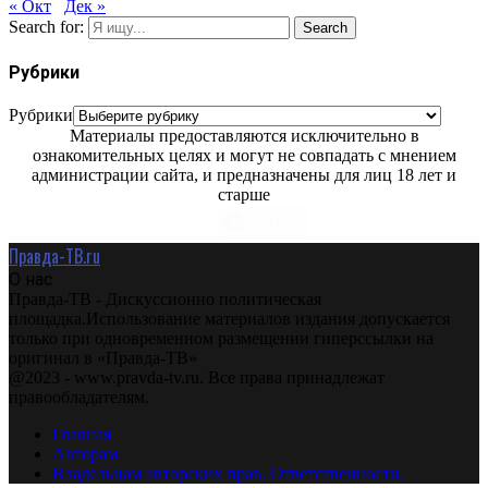
« Окт
Дек »
Search for:
Search
Рубрики
Рубрики
Материалы предоставляются исключительно в
ознакомительных целях и могут не совпадать с мнением
администрации сайта, и предназначены для лиц 18 лет и
старше
Правда-ТВ.ru
О нас
Правда-ТВ - Дискуссионно политическая
площадка.Использование материалов издания допускается
только при одновременном размещении гиперссылки на
оригинал в «Правда-ТВ»
@2023 - www.pravda-tv.ru. Все права принадлежат
правообладателям.
Главная
Авторам
Владельцам авторских прав. Ответственности.