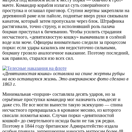
мачте. Командир корабля излагал суть совершённого
проступка и оглашал приговор. Ступни жертвы закрепляли на
деревянной раме или пайоле, поднятые вверх руки связывали
канатом, который затем пропускали через блок. Штрафника
растягивали, точно струну, и исполнявший роль палача
боцман приступал к бичеванию. Чтобы усилить страдания
несчастного, «девятихвостую кошку» вымачивали в солёной
воде или моче. Офицеры внимательно следили за процессом
порки: если удары казались им недостаточно сильными,
боцману грозило аналогичное наказание. Поэтому последний,
как правило, старался изо всех сил.
«Девятихвостая кошка» оставляла на спине жертвы рубцы
на всю оставшуюся жизнь. Это американское фото сделано в
1863 г.
Минимальная «порция» составляла десять ударов, но за
серьёзные проступки командир мог назначить семьдесят и
даже сто. Не все могли вынести такую экзекуцию — спина
несчастного превращалась в кровавое месиво, из которого
свисали лохмотья кожи. Случаи порки «девятихвостой
кошкой» до смертельного исхода были не так уж редки.
Поэтому в 1844 году британское Адмиралтейство издала
особые правила, запрещающие наносить матросам более 48