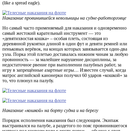
(like a spread eagle).
Наказание провинившейся невольницы на судне-работорговце
Но самый часто применяемый для наказания и одновременно
самый жестокий карательный инструмент — это
«девятихвостая кошка» – особая плеть, состоящая из
деревянной рукоятки длиной в один фут и девяти ремней или
пеньковых верёвок, на концах которых завязывается один-два
узла. Порка этой плетью доставалась нижним чинам за любую
провинность — за малейшее нарушение дисциплины, за
недостаточное рвение при выполнении палубных работ, за
игру в запрещённые азартные игры… Известен случай, когда
матрос английской канонерки получил 60 ударов «кошкой» за
то, что плюнул на палубу.
Наказание «кошкой» на борту судна и на берегу
Порядок исполнения наказания был следующим. Экипаж
выстраивался на палубе, а раздетого по пояс провинившегося
матроса под конвоем вели к месту порки — обычно к грот-