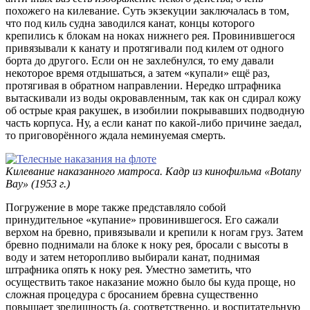
похожего на килевание. Суть экзекуции заключалась в том,
что под киль судна заводился канат, концы которого
крепились к блокам на ноках нижнего рея. Провинившегося
привязывали к канату и протягивали под килем от одного
борта до другого. Если он не захлебнулся, то ему давали
некоторое время отдышаться, а затем «купали» ещё раз,
протягивая в обратном направлении. Нередко штрафника
вытаскивали из воды окровавленным, так как он сдирал кожу
об острые края ракушек, в изобилии покрывавших подводную
часть корпуса. Ну, а если канат по какой-либо причине заедал,
то приговорённого ждала неминуемая смерть.
Килевание наказанного матроса. Кадр из кинофильма «Botany
Bay» (1953 г.)
Погружение в море также представляло собой
принудительное «купание» провинившегося. Его сажали
верхом на бревно, привязывали и крепили к ногам груз. Затем
бревно поднимали на блоке к ноку рея, бросали с высоты в
воду и затем неторопливо выбирали канат, поднимая
штрафника опять к ноку рея. Уместно заметить, что
осуществить такое наказание можно было бы куда проще, но
сложная процедура с бросанием бревна существенно
повышает зрелищность (а, соответственно, и воспитательную