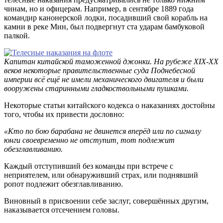
чинам, но и офицерам. Например, в сентябре 1889 года
командир канонерской лодки, посадивший свой корабль на
камни в реке Мин, был подвергнут ста ударам бамбуковой
палкой.
Капитан китайской таможенной джонки. На рубеже XIX-XX
веков некоторые правительственные суда Поднебесной
империи всё ещё не имели механического двигателя и были
вооружены старинными гладкоствольными пушками.
Некоторые статьи китайского кодекса о наказаниях достойны
того, чтобы их привести дословно:
«Кто по бою барабана не двинется вперёд или по сигналу
юнги своевременно не отступит, тот подлежит
обезглавливанию.
Каждый отступивший без команды при встрече с
неприятелем, или обнаруживший страх, или поднявший
ропот подлежит обезглавливанию.
Виновный в присвоении себе заслуг, совершённых другим,
наказывается отсечением головы.