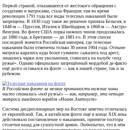
Первой страной, отказавшееся от жестокого обращения с
солдатами и матросами, стала Франция: там во время
революции 1791 года все виды телесных наказаний были
запрещены. В 1830 году такое же решение приняла Бельгия, в
1848-м — Пруссия, Италия и Швейцария, в 1868-м — Австро-
Венгрия. Во флоте США порка нижних чинов продолжалась
до 1880 года, в Британии — до 1881-го. В этом списке
последней значится Российская империя, где телесные
наказания были отменены только 30 июня 1904 года. Отныне
матросы карались куда более гуманно: сажались под арест,
лишались чарки или увольнения, ставились на палубе «под
ружьё». Однако официально запрещённый мордобой де-факто
ещё долго оставался на флоте — как в нашей стране, так и за
рубежом.
В Российском флоте за мелкие провинности нижние чины
часто ставились «под ружьё» — как, например, эти четыре
матроса линейного корабля «Иоанн Златоуст»
Система дисциплинарных мер на Востоке заметно отличалась
от европейской. Так, в китайском флоте ещё в конце XIX века
действовало постановление о наказаниях, принятое полтора
столетия назад для сухопутной армии. Любопытно, что в нём
телесные наказания предусматривались не только нижним