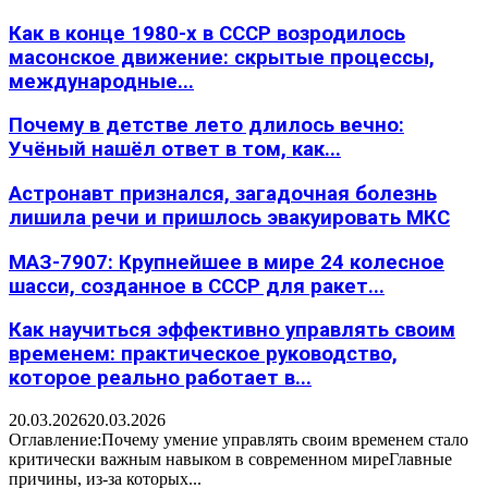
Как в конце 1980-х в СССР возродилось
масонское движение: скрытые процессы,
международные...
Почему в детстве лето длилось вечно:
Учёный нашёл ответ в том, как...
Астронавт признался, загадочная болезнь
лишила речи и пришлось эвакуировать МКС
МАЗ-7907: Крупнейшее в мире 24 колесное
шасси, созданное в СССР для ракет...
Как научиться эффективно управлять своим
временем: практическое руководство,
которое реально работает в...
20.03.2026
20.03.2026
Оглавление:Почему умение управлять своим временем стало
критически важным навыком в современном миреГлавные
причины, из-за которых...