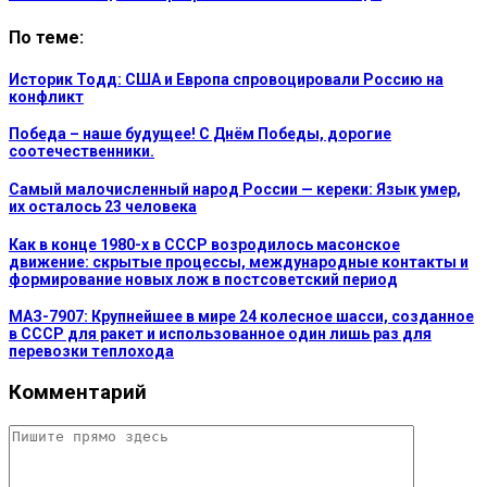
По теме:
Историк Тодд: США и Европа спровоцировали Россию на
конфликт
Победа – наше будущее! С Днём Победы, дорогие
соотечественники.
Самый малочисленный народ России — кереки: Язык умер,
их осталось 23 человека
Как в конце 1980-х в СССР возродилось масонское
движение: скрытые процессы, международные контакты и
формирование новых лож в постсоветский период
МАЗ-7907: Крупнейшее в мире 24 колесное шасси, созданное
в СССР для ракет и использованное один лишь раз для
перевозки теплохода
Комментарий