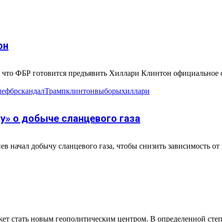
он
, что ФБР готовится предъявить Хиллари Клинтон официальное о
ие
фбр
скандал
Трамп
клинтон
выборы
хиллари
у» о добыче сланцевого газа
в начал добычу сланцевого газа, чтобы снизить зависимость от
ет стать новым геополитическим центром. В определенной степе