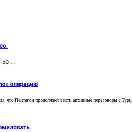
ео.
_xQ ...
ую» операцию
вил, что Пентагон продолжает вести активные переговоры с Ту
помиловать