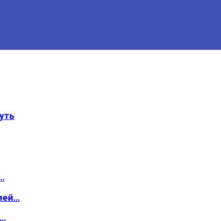
уть
…
ией…
о…