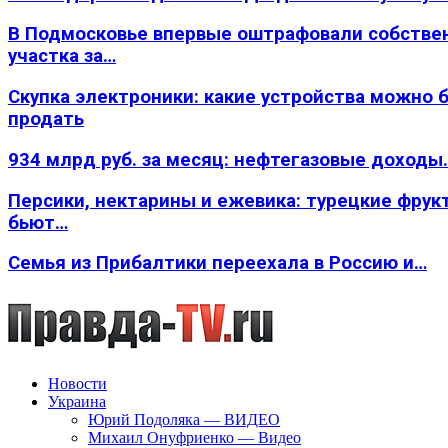
В Подмосковье впервые оштрафовали собстве
участка за…
Скупка электроники: какие устройства можно 
продать
934 млрд руб. за месяц: нефтегазовые доходы
Персики, нектарины и ежевика: турецкие фрук
бьют…
Семья из Прибалтики переехала в Россию и…
Новости
Украина
Юрий Подоляка — ВИДЕО
Михаил Онуфриенко — Видео