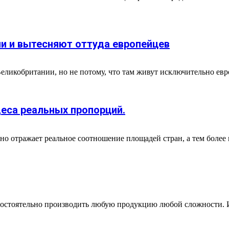
и и вытесняют оттуда европейцев
ликобритании, но не потому, что там живут исключительно европ
деса реальных пропорций.
но отражает реальное соотношение площадей стран, а тем более
мостоятельно производить любую продукцию любой сложности. И