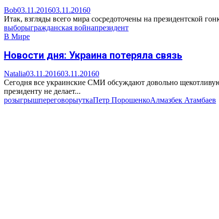
Bob
03.11.2016
03.11.2016
0
Итак, взгляды всего мира сосредоточены на президентской гонк
выборы
гражданская война
президент
В Мире
Новости дня: Украина потеряла связь
Natalia
03.11.2016
03.11.2016
0
Сегодня все украинские СМИ обсуждают довольно щекотливую 
президенту не делает...
розыгрыш
переговоры
утка
Петр Порошенко
Алмазбек Атамбаев