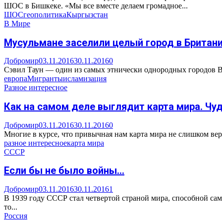
ШОС в Бишкеке. «Мы все вместе делаем громадное...
ШОС
геополитика
Кыргызстан
В Мире
Мусульмане заселили целый город в Британи
Добромир
03.11.2016
30.11.2016
0
Сэвил Таун — один из самых этнически однородных городов Ве
европа
Мигранты
исламизация
Разное интересное
Как на самом деле выглядит карта мира. Чу
Добромир
03.11.2016
30.11.2016
0
Многие в курсе, что привычная нам карта мира не слишком вер
разное интересное
карта мира
СССР
Если бы не было войны…
Добромир
03.11.2016
30.11.2016
1
В 1939 году СССР стал четвертой страной мира, способной са
то...
Россия