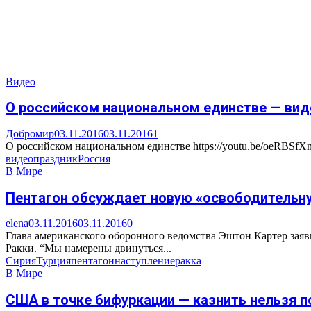
Видео
О российском национальном единстве — вид
Добромир
03.11.2016
03.11.2016
1
О российском национальном единстве https://youtu.be/oeRBSfXn
видео
праздник
Россия
В Мире
Пентагон обсуждает новую «освободительн
elena
03.11.2016
03.11.2016
0
Глава американского оборонного ведомства Эштон Картер зая
Ракки. “Мы намерены двинуться...
Сирия
Турция
пентагон
наступление
ракка
В Мире
США в точке бифуркации — казнить нельзя 