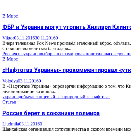
В Мире
ФБР и Украина могут утопить Хиллари Клинт
Viktor
03.11.2016
30.11.2016
0
Вчера телеканал Fox News произвёл эталонный вброс, объявив
Ставший знаменитым благодаря...
Россия
сша
украина
выборы в сша
мировая политика
расследован
В Мире
«Нафтогаз Украины» прокомментировал «утк
Volodya
03.11.2016
0
В «Нафтогазе Украины» опровергли информацию о том, что Кие
недопонимание возникло...
украина
добыча
сланцевый газ
природный газ
нафтогаз
Статьи
Россия берет в союзники полмира
Ljudmila
03.11.2016
0
Шанхайская организация сотрудничества в скором времени мож