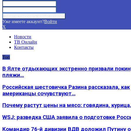
Уже имеете аккаунт?
Войти
X
Новости
ТВ Онлайн
Контакты
Топ
В Ялте отдыхающих экстренно призвали покин
пляжи…
Российская шестовичка Разина рассказала, как
американцы сочувствуют…
Почему растут цены на мясо: говядина, курица
WSJ: разведка США заявила о подготовке Росс
Командир 76-й дивизии ВДВ доложил Путину 