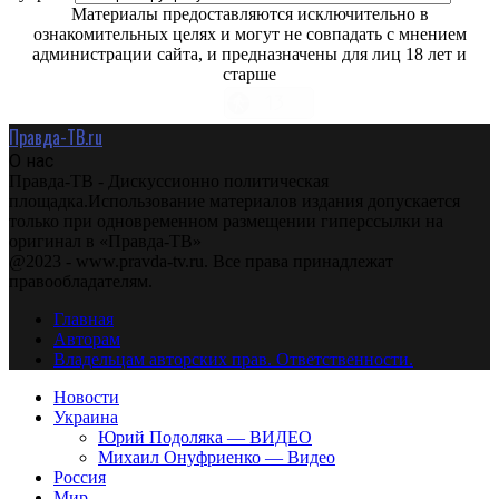
Материалы предоставляются исключительно в
ознакомительных целях и могут не совпадать с мнением
администрации сайта, и предназначены для лиц 18 лет и
старше
Правда-ТВ.ru
О нас
Правда-ТВ - Дискуссионно политическая
площадка.Использование материалов издания допускается
только при одновременном размещении гиперссылки на
оригинал в «Правда-ТВ»
@2023 - www.pravda-tv.ru. Все права принадлежат
правообладателям.
Главная
Авторам
Владельцам авторских прав. Ответственности.
Новости
Украина
Юрий Подоляка — ВИДЕО
Михаил Онуфриенко — Видео
Россия
Мир