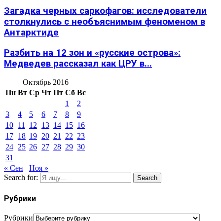
Загадка черных саркофагов: исследователи
столкнулись с необъяснимым феноменом в
Антарктиде
Разбить на 12 зон и «русские острова»:
Медведев рассказал как ЦРУ в...
Октябрь 2016
Пн
Вт
Ср
Чт
Пт
Сб
Вс
1
2
3
4
5
6
7
8
9
10
11
12
13
14
15
16
17
18
19
20
21
22
23
24
25
26
27
28
29
30
31
« Сен
Ноя »
Search for:
Search
Рубрики
Рубрики