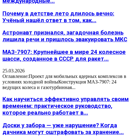
международные...
Почему в детстве лето длилось вечно:
Учёный нашёл ответ в том, как...
Астронавт признался, загадочная болезнь
лишила речи и пришлось эвакуировать МКС
МАЗ-7907: Крупнейшее в мире 24 колесное
шасси, созданное в СССР для ракет...
25.03.2026
Оглавление:Проект для мобильных ядерных комплексов в
условиях холодной войныКонструкция МАЗ-7907: 24
ведущих колеса и газотурбинная...
Как научиться эффективно управлять своим
временем: практическое руководство,
которое реально работает в...
Доски у забора — уже нарушение? Когда
дачника могут оштрафовать за хранение...