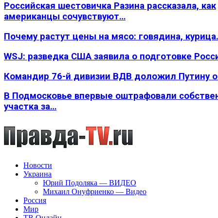
Российская шестовичка Разина рассказала, как
американцы сочувствуют…
Почему растут цены на мясо: говядина, курица
WSJ: разведка США заявила о подготовке Росс
Командир 76-й дивизии ВДВ доложил Путину 
В Подмосковье впервые оштрафовали собстве
участка за…
Новости
Украина
Юрий Подоляка — ВИДЕО
Михаил Онуфриенко — Видео
Россия
Мир
ТВ Онлайн