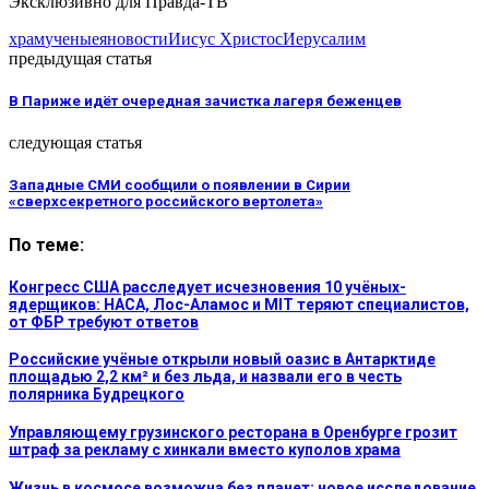
Эксклюзивно для Правда-ТВ
храм
ученые
яновости
Иисус Христос
Иерусалим
предыдущая статья
В Париже идёт очередная зачистка лагеря беженцев
следующая статья
Западные СМИ сообщили о появлении в Сирии
«сверхсекретного российского вертолета»
По теме:
Конгресс США расследует исчезновения 10 учёных-
ядерщиков: НАСА, Лос-Аламос и MIT теряют специалистов,
от ФБР требуют ответов
Российские учёные открыли новый оазис в Антарктиде
площадью 2,2 км² и без льда, и назвали его в честь
полярника Будрецкого
Управляющему грузинского ресторана в Оренбурге грозит
штраф за рекламу с хинкали вместо куполов храма
Жизнь в космосе возможна без планет: новое исследование