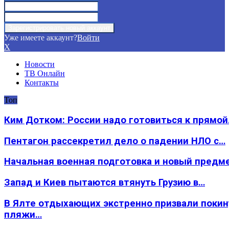
Уже имеете аккаунт?
Войти
X
Новости
ТВ Онлайн
Контакты
Топ
Ким Дотком: России надо готовиться к прямо
Пентагон рассекретил дело о падении НЛО с…
Начальная военная подготовка и новый предм
Запад и Киев пытаются втянуть Грузию в…
В Ялте отдыхающих экстренно призвали покин
пляжи…