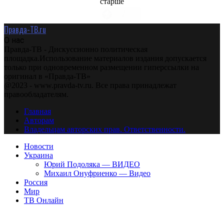
старше
Правда-ТВ.ru
О нас
Правда-ТВ - Дискуссионно политическая
площадка.Использование материалов издания допускается
только при одновременном размещении гиперссылки на
оригинал в «Правда-ТВ»
@2023 - www.pravda-tv.ru. Все права принадлежат
правообладателям.
Главная
Авторам
Владельцам авторских прав. Ответственности.
Новости
Украина
Юрий Подоляка — ВИДЕО
Михаил Онуфриенко — Видео
Россия
Мир
ТВ Онлайн