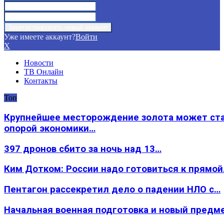
Уже имеете аккаунт?
Войти
X
Новости
ТВ Онлайн
Контакты
Топ
Крупнейшее месторождение золота может ст
опорой экономики…
397 дронов сбито за ночь над 13…
Ким Дотком: России надо готовиться к прямо
Пентагон рассекретил дело о падении НЛО с…
Начальная военная подготовка и новый предм