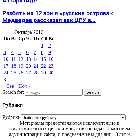
Антарктиде
Разбить на 12 зон и «русские острова»:
Медведев рассказал как ЦРУ в...
Октябрь 2016
Пн
Вт
Ср
Чт
Пт
Сб
Вс
1
2
3
4
5
6
7
8
9
10
11
12
13
14
15
16
17
18
19
20
21
22
23
24
25
26
27
28
29
30
31
« Сен
Ноя »
Search for:
Search
Рубрики
Рубрики
Материалы предоставляются исключительно в
ознакомительных целях и могут не совпадать с мнением
администрации сайта, и предназначены для лиц 18 лет и