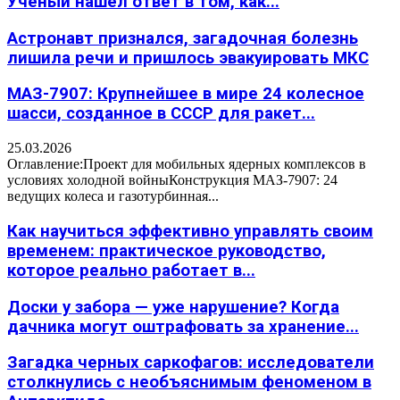
Учёный нашёл ответ в том, как...
Астронавт признался, загадочная болезнь
лишила речи и пришлось эвакуировать МКС
МАЗ-7907: Крупнейшее в мире 24 колесное
шасси, созданное в СССР для ракет...
25.03.2026
Оглавление:Проект для мобильных ядерных комплексов в
условиях холодной войныКонструкция МАЗ-7907: 24
ведущих колеса и газотурбинная...
Как научиться эффективно управлять своим
временем: практическое руководство,
которое реально работает в...
Доски у забора — уже нарушение? Когда
дачника могут оштрафовать за хранение...
Загадка черных саркофагов: исследователи
столкнулись с необъяснимым феноменом в