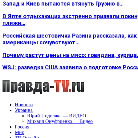
Запад и Киев пытаются втянуть Грузию в…
В Ялте отдыхающих экстренно призвали покин
пляжи…
Российская шестовичка Разина рассказала, как
американцы сочувствуют…
Почему растут цены на мясо: говядина, курица
WSJ: разведка США заявила о подготовке Росс
Новости
Украина
Юрий Подоляка — ВИДЕО
Михаил Онуфриенко — Видео
Россия
Мир
ТВ Онлайн