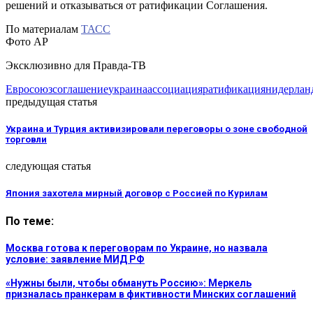
решений и отказываться от ратификации Соглашения.
По материалам
ТАСС
Фото АР
Эксклюзивно для Правда-ТВ
Евросоюз
соглашение
украина
ассоциация
ратификация
нидерлан
предыдущая статья
Украина и Турция активизировали переговоры о зоне свободной
торговли
следующая статья
Япония захотела мирный договор с Россией по Курилам
По теме:
Москва готова к переговорам по Украине, но назвала
условие: заявление МИД РФ
«Нужны были, чтобы обмануть Россию»: Меркель
призналась пранкерам в фиктивности Минских соглашений