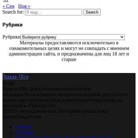
« Сен
Ноя »
Search for:
Search
Рубрики
Рубрики
Материалы предоставляются исключительно в
ознакомительных целях и могут не совпадать с мнением
администрации сайта, и предназначены для лиц 18 лет и
старше
Правда-ТВ.ru
О нас
Правда-ТВ - Дискуссионно политическая
площадка.Использование материалов издания допускается
только при одновременном размещении гиперссылки на
оригинал в «Правда-ТВ»
@2023 - www.pravda-tv.ru. Все права принадлежат
правообладателям.
Главная
Авторам