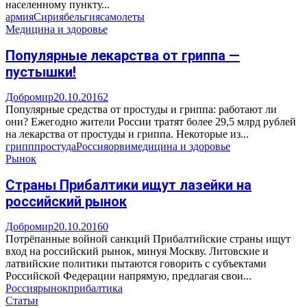
населенному пункту...
армия
Сирия
бельгия
самолеты
Медицина и здоровье
Популярные лекарства от гриппа —
пустышки!
Добромир
20.10.2016
2
Популярные средства от простуды и гриппа: работают ли
они? Ежегодно жители России тратят более 29,5 млрд рублей
на лекарства от простуды и гриппа. Некоторые из...
грипп
простуда
Россия
орви
медицина и здоровье
Рынок
Страны Прибалтики ищут лазейки на
российский рынок
Добромир
20.10.2016
0
Потрёпанные войной санкций Прибалтийские страны ищут
вход на российский рынок, минуя Москву. Литовские и
латвийские политики пытаются говорить с субъектами
Российской Федерации напрямую, предлагая свои...
Россия
рынок
прибалтика
Статьи