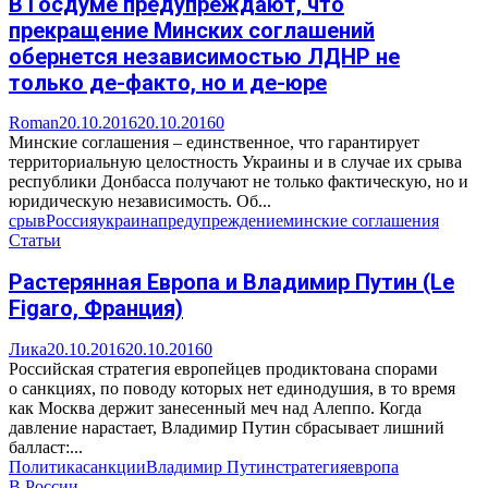
В Госдуме предупреждают, что
прекращение Минских соглашений
обернется независимостью ЛДНР не
только де-факто, но и де-юре
Roman
20.10.2016
20.10.2016
0
Минские соглашения – единственное, что гарантирует
территориальную целостность Украины и в случае их срыва
республики Донбасса получают не только фактическую, но и
юридическую независимость. Об...
срыв
Россия
украина
предупреждение
минские соглашения
Статьи
Растерянная Европа и Владимир Путин (Le
Figaro, Франция)
Лика
20.10.2016
20.10.2016
0
Российская стратегия европейцев продиктована спорами
о санкциях, по поводу которых нет единодушия, в то время
как Москва держит занесенный меч над Алеппо. Когда
давление нарастает, Владимир Путин сбрасывает лишний
балласт:...
Политика
санкции
Владимир Путин
стратегия
европа
В России