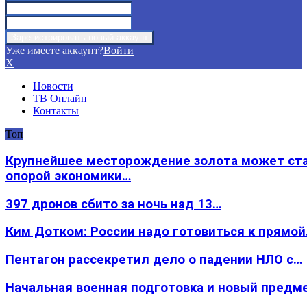
Уже имеете аккаунт?
Войти
X
Новости
ТВ Онлайн
Контакты
Топ
Крупнейшее месторождение золота может ст
опорой экономики…
397 дронов сбито за ночь над 13…
Ким Дотком: России надо готовиться к прямо
Пентагон рассекретил дело о падении НЛО с…
Начальная военная подготовка и новый предм