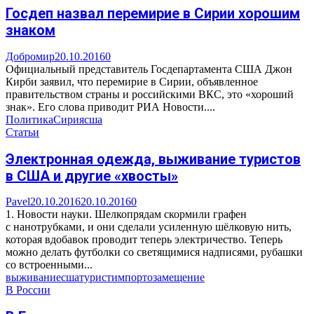
Госдеп назвал перемирие в Сирии хорошим
знаком
Добромир
20.10.2016
0
Официальный представитель Госдепартамента США Джон
Кирби заявил, что перемирие в Сирии, объявленное
правительством страны и российскими ВКС, это «хороший
знак». Его слова приводит РИА Новости....
Политика
Сирия
сша
Статьи
Электронная одежда, выживание туристов
в США и другие «хвосты»
Pavel
20.10.2016
20.10.2016
0
1. Новости науки. Шелкопрядам скормили графен
с нанотрубками, и они сделали усиленную шёлковую нить,
которая вдобавок проводит теперь электричество. Теперь
можно делать футболки со светящимися надписями, рубашки
со встроенными...
выживание
сша
турист
импортозамещение
В России