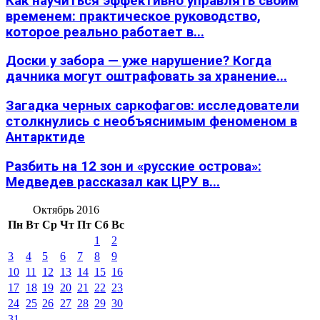
Как научиться эффективно управлять своим
временем: практическое руководство,
которое реально работает в...
Доски у забора — уже нарушение? Когда
дачника могут оштрафовать за хранение...
Загадка черных саркофагов: исследователи
столкнулись с необъяснимым феноменом в
Антарктиде
Разбить на 12 зон и «русские острова»:
Медведев рассказал как ЦРУ в...
Октябрь 2016
Пн
Вт
Ср
Чт
Пт
Сб
Вс
1
2
3
4
5
6
7
8
9
10
11
12
13
14
15
16
17
18
19
20
21
22
23
24
25
26
27
28
29
30
31