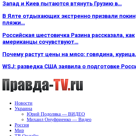
Запад и Киев пытаются втянуть Грузию в…
В Ялте отдыхающих экстренно призвали покин
пляжи…
Российская шестовичка Разина рассказала, как
американцы сочувствуют…
Почему растут цены на мясо: говядина, курица
WSJ: разведка США заявила о подготовке Росс
Новости
Украина
Юрий Подоляка — ВИДЕО
Михаил Онуфриенко — Видео
Россия
Мир
ТВ Онлайн