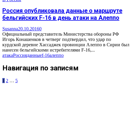
Россия опубликовала данные о маршруте
бельгийских F-16 в день атаки на Алеппо
Susanna
20.10.2016
0
Официальный представитель Министерства обороны РФ
Игорь Конашенков в четверг подтвердил, что удар по
курдской деревне Хассаджек провинции Алеппо в Сирии был
нанесен бельгийскими истребителями F-16,...
атака
Россия
данные
f-16
алеппо
Навигация по записям
1
2
…
5