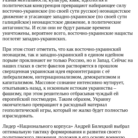
политическая конкуренция превращают набирающее силу
восточно-украинское (по своей сути русское) неонацистское
движение и угасающее западно-украинское (по своей сути
галицийское) неонацистское движение, в политические
антагонисты. И если они не будут раньше времени
уничтожены, вероятнее всего, восточно-украинские нацисты
поглотят западно-украинских.
При этом стоит отметить, что как восточно-украинский
неонацизм, так и западно-украинский в едином идейном
порыве проклинают не только Россию, но и Запад. Сейчас на
наших глазах в свете факелов растворяется в прошлом
сверхценная украинская идея евроинтеграции с её
либерализмом, интернационализмом, демократизмом и
капитализмом. Массовое сознание интенсивно мутирует,
откатываясь назад, к исконным истокам украинства –
фашизму, при этом решительно отбрасывая чуждый ей
европейский постмодерн. Таким образом, Украину
окончательно превращают в расходный материал
геополитической игры, который не жалко будет полностью
израсходовать.
Лидер «Национального корпуса» Андрей Билецкий выбрал
оптимальную тактику формирования и развития своего
политического движения, положив в его основу военную