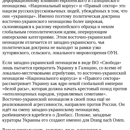
деформационному влиянию европейского и галицийского
неонацизма. «Национальный корпус» и «Правый сектор» это
нацизм русских/русскоязычных людей, убеждённых в том, что
они «украинцы». Именно поэтому политическая доктрина
восточно-украинского неонацизма более широкая,
склоняющаяся к расизму европейского образца и неким
глобальным геополитическим идеям, оперирующим
имперскими категориями. Этим восточно-украинский
неонацизм отличается от западно-украинского, чья
политическая доктрина не выходит за рамки узко
хуторянского, сельского, локального мировоззрения ОУН.
Если западно-украинский неонацизм в виде ВО «Свобода»
лишь пытается превратить Украину в Галицию, со всеми её
локально-местечковыми атрибутами, то восточно-украинский
неонацизм «Национального корпуса» и «Правого сектора»
рассматривает Украину как ядро некой глобальной империи
«белой расы», которая должна начать крестовый поход против
«неполноценных народов, управляемых семитами».
Восточно-украинский неонацизм в своей пока ещё не
реализованной агрессивности, направлен против России. Он
идёт на смену западно-украинскому неонацизму,
разбившемуся вдребезги о Донбасс. Похоже, западные
кураторы Украины его создают именно для Drang nach Osten.
Разная ментальность, культура, язык, идеология и