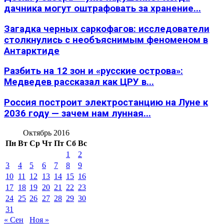
дачника могут оштрафовать за хранение...
Загадка черных саркофагов: исследователи
столкнулись с необъяснимым феноменом в
Антарктиде
Разбить на 12 зон и «русские острова»:
Медведев рассказал как ЦРУ в...
Россия построит электростанцию на Луне к
2036 году — зачем нам лунная...
Октябрь 2016
Пн
Вт
Ср
Чт
Пт
Сб
Вс
1
2
3
4
5
6
7
8
9
10
11
12
13
14
15
16
17
18
19
20
21
22
23
24
25
26
27
28
29
30
31
« Сен
Ноя »