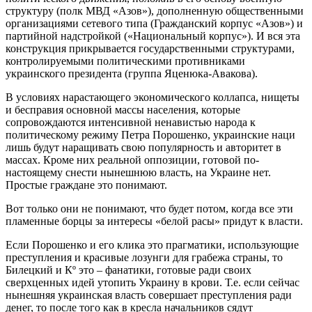
структуру (полк МВД «Азов»), дополненную общественными
организациями сетевого типа (Гражданский корпус «Азов») и
партийной надстройкой («Национальный корпус»). И вся эта
конструкция прикрывается государственными структурами,
контролируемыми политическими противниками
украинского президента (группа Яценюка-Авакова).
В условиях нарастающего экономического коллапса, нищеты
и бесправия основной массы населения, которые
сопровождаются интенсивной ненавистью народа к
политическому режиму Петра Порошенко, украинские наци
лишь будут наращивать свою популярность и авторитет в
массах. Кроме них реальной оппозиции, готовой по-
настоящему снести нынешнюю власть, на Украине нет.
Простые граждане это понимают.
Вот только они не понимают, что будет потом, когда все эти
пламенные борцы за интересы «белой расы» придут к власти.
Если Порошенко и его клика это прагматики, использующие
преступления и красивые лозунги для грабежа страны, то
Билецкий и Кº это – фанатики, готовые ради своих
сверхценных идей утопить Украину в крови. Т.е. если сейчас
нынешняя украинская власть совершает преступления ради
денег, то после того как в кресла начальников сядут