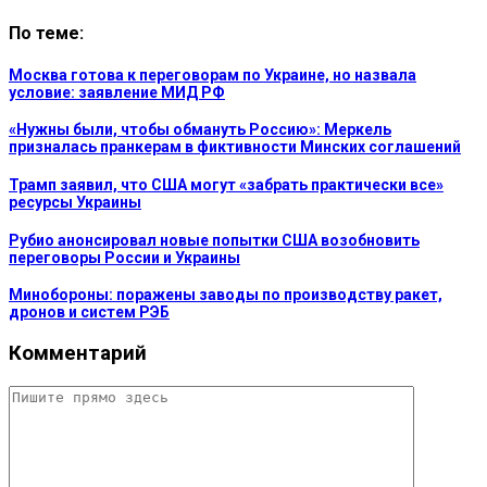
По теме:
Москва готова к переговорам по Украине, но назвала
условие: заявление МИД РФ
«Нужны были, чтобы обмануть Россию»: Меркель
призналась пранкерам в фиктивности Минских соглашений
Трамп заявил, что США могут «забрать практически все»
ресурсы Украины
Рубио анонсировал новые попытки США возобновить
переговоры России и Украины
Минобороны: поражены заводы по производству ракет,
дронов и систем РЭБ
Комментарий