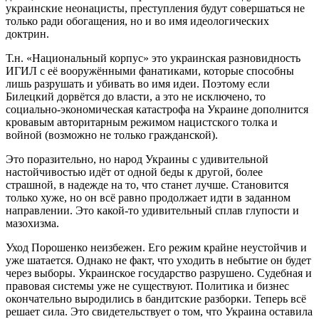
украинские неонацисты, преступления будут совершаться не
только ради обогащения, но и во имя идеологических
доктрин.
Т.н. «Национальный корпус» это украинская разновидность
ИГИЛ с её вооружёнными фанатиками, которые способны
лишь разрушать и убивать во имя идеи. Поэтому если
Билецкий дорвётся до власти, а это не исключено, то
социально-экономическая катастрофа на Украине дополнится
кровавым авторитарным режимом нацистского толка и
войной (возможно не только гражданской).
Это поразительно, но народ Украины с удивительной
настойчивостью идёт от одной беды к другой, более
страшной, в надежде на то, что станет лучше. Становится
только хуже, но он всё равно продолжает идти в заданном
направлении. Это какой-то удивительный сплав глупости и
мазохизма.
Уход Порошенко неизбежен. Его режим крайне неустойчив и
уже шатается. Однако не факт, что уходить в небытие он будет
через выборы. Украинское государство разрушено. Судебная и
правовая системы уже не существуют. Политика и бизнес
окончательно выродились в бандитские разборки. Теперь всё
решает сила. Это свидетельствует о том, что Украина оставила