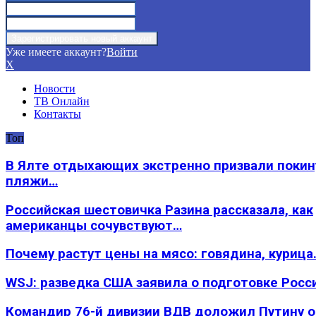
Уже имеете аккаунт?
Войти
X
Новости
ТВ Онлайн
Контакты
Топ
В Ялте отдыхающих экстренно призвали покин
пляжи…
Российская шестовичка Разина рассказала, как
американцы сочувствуют…
Почему растут цены на мясо: говядина, курица
WSJ: разведка США заявила о подготовке Росс
Командир 76-й дивизии ВДВ доложил Путину 