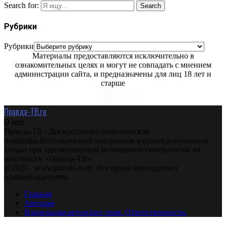
Search for:
Search
Рубрики
Рубрики
Материалы предоставляются исключительно в
ознакомительных целях и могут не совпадать с мнением
администрации сайта, и предназначены для лиц 18 лет и
старше
Правда-ТВ.ru
О нас
Правда-ТВ - Дискуссионно политическая
площадка.Использование материалов издания допускается
только при одновременном размещении гиперссылки на
оригинал в «Правда-ТВ»
@2023 - www.pravda-tv.ru. Все права принадлежат
правообладателям.
Главная
Авторам
Владельцам авторских прав. Ответственности.