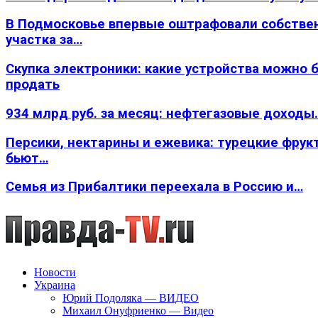
В Подмосковье впервые оштрафовали собстве
участка за…
Скупка электроники: какие устройства можно 
продать
934 млрд руб. за месяц: нефтегазовые доходы
Персики, нектарины и ежевика: турецкие фрук
бьют…
Семья из Прибалтики переехала в Россию и…
Новости
Украина
Юрий Подоляка — ВИДЕО
Михаил Онуфриенко — Видео