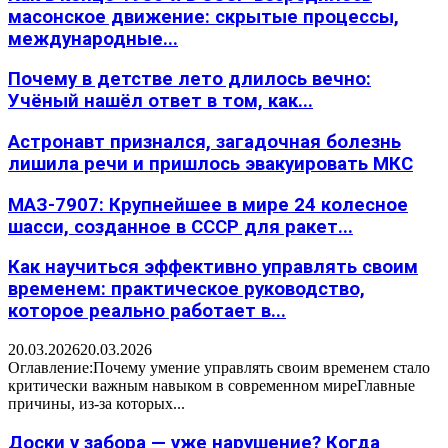
масонское движение: скрытые процессы,
международные...
Почему в детстве лето длилось вечно:
Учёный нашёл ответ в том, как...
Астронавт признался, загадочная болезнь
лишила речи и пришлось эвакуировать МКС
МАЗ-7907: Крупнейшее в мире 24 колесное
шасси, созданное в СССР для ракет...
Как научиться эффективно управлять своим
временем: практическое руководство,
которое реально работает в...
20.03.2026
20.03.2026
Оглавление:Почему умение управлять своим временем стало
критически важным навыком в современном миреГлавные
причины, из-за которых...
Доски у забора — уже нарушение? Когда