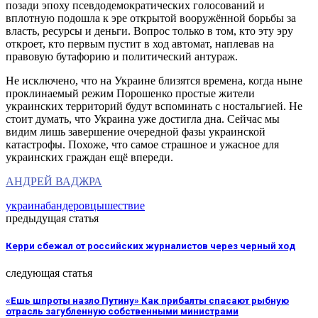
позади эпоху псевдодемократических голосований и
вплотную подошла к эре открытой вооружённой борьбы за
власть, ресурсы и деньги. Вопрос только в том, кто эту эру
откроет, кто первым пустит в ход автомат, наплевав на
правовую бутафорию и политический антураж.
Не исключено, что на Украине близятся времена, когда ныне
проклинаемый режим Порошенко простые жители
украинских территорий будут вспоминать с ностальгией. Не
стоит думать, что Украина уже достигла дна. Сейчас мы
видим лишь завершение очередной фазы украинской
катастрофы. Похоже, что самое страшное и ужасное для
украинских граждан ещё впереди.
АНДРЕЙ ВАДЖРА
украина
бандеровцы
шествие
предыдущая статья
Керри сбежал от российских журналистов через черный ход
следующая статья
«Ешь шпроты назло Путину» Как прибалты спасают рыбную
отрасль загубленную собственными министрами