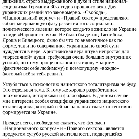
движения, строго выдержанного в духе и стиле национал-
социализма Германии 30-х годов прошлого века. Для
украинских реалий это закономерно. «Свобода»,
«Национальный корпус» и «Правый сектор» представляют
собой завершающую фазу развития того социально-
политического явления, которое когда-то возникло на Украине
в виде «Народного руха». Не было бы детищ Тягнибока,
Яроша и Билецкого, было бы что-то аналогичное как по
форме, так и по содержанию. Украинцы по своей сути
нуждаются в вере. Христианская вера штука непростая для
«пэрэсичной» души, требующая очень больших внутренних
усилий, поэтому проще поклоняться идолу «нации»
(фактически себе любимому) и всемогущему «вождю»
(который всё за тебя решит).
Углубляться в психологию нацистского тоталитаризма не буду.
Это отдельная тема. К тому же хорошо разработанная
психологами, историками и философами. В данном случае
мне интересна особая специфика украинского нацистского
тоталитаризма, который сейчас на наших глазах интенсивно
формируется на Украине.
Прежде всего, необходимо сказать, что феномен
«Национального корпуса» и «Правого сектора» является
продуктом сугубо русской ментальности, подвергшейся