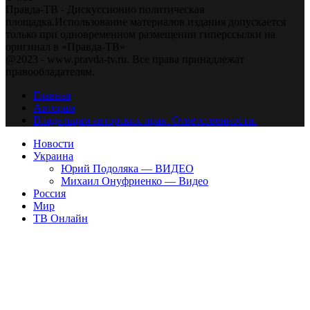
Правда-ТВ - Дискуссионно политическая
площадка.Использование материалов издания допускается
только при одновременном размещении гиперссылки на
оригинал в «Правда-ТВ»
@2023 - www.pravda-tv.ru. Все права принадлежат
правообладателям.
Главная
Авторам
Владельцам авторских прав. Ответственности.
Новости
Украина
Юрий Подоляка — ВИДЕО
Михаил Онуфриенко — Видео
Россия
Мир
ТВ Онлайн