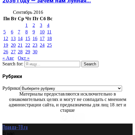
2036 году — зачем нам лунная...
Сентябрь 2016
Пн
Вт
Ср
Чт
Пт
Сб
Вс
1
2
3
4
5
6
7
8
9
10
11
12
13
14
15
16
17
18
19
20
21
22
23
24
25
26
27
28
29
30
« Авг
Окт »
Search for:
Search
Рубрики
Рубрики
Материалы предоставляются исключительно в
ознакомительных целях и могут не совпадать с мнением
администрации сайта, и предназначены для лиц 18 лет и
старше
Правда-ТВ.ru
О нас