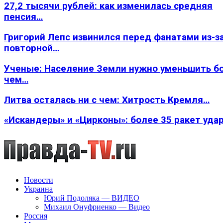
27,2 тысячи рублей: как изменилась средняя
пенсия…
Григорий Лепс извинился перед фанатами из-з
повторной…
Ученые: Население Земли нужно уменьшить б
чем…
Литва осталась ни с чем: Хитрость Кремля…
«Искандеры» и «Цирконы»: более 35 ракет уда
Новости
Украина
Юрий Подоляка — ВИДЕО
Михаил Онуфриенко — Видео
Россия