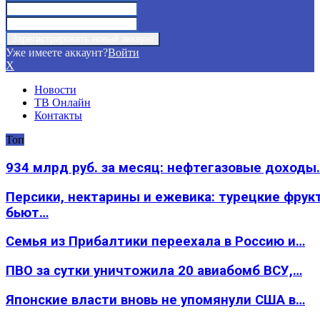
Уже имеете аккаунт?
Войти
X
Новости
ТВ Онлайн
Контакты
Топ
934 млрд руб. за месяц: нефтегазовые доходы
Персики, нектарины и ежевика: турецкие фрук
бьют…
Семья из Прибалтики переехала в Россию и…
ПВО за сутки уничтожила 20 авиабомб ВСУ,…
Японские власти вновь не упомянули США в…