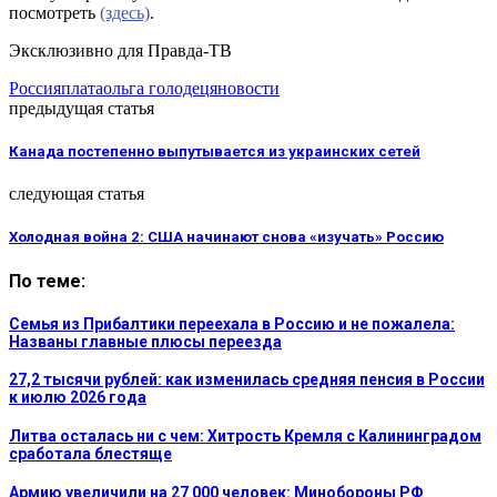
посмотреть
(здесь)
.
Эксклюзивно для Правда-ТВ
Россия
плата
ольга голодец
яновости
предыдущая статья
Канада постепенно выпутывается из украинских сетей
следующая статья
Холодная война 2: США начинают снова «изучать» Россию
По теме:
Семья из Прибалтики переехала в Россию и не пожалела:
Названы главные плюсы переезда
27,2 тысячи рублей: как изменилась средняя пенсия в России
к июлю 2026 года
Литва осталась ни с чем: Хитрость Кремля с Калининградом
сработала блестяще
Армию увеличили на 27 000 человек: Минобороны РФ