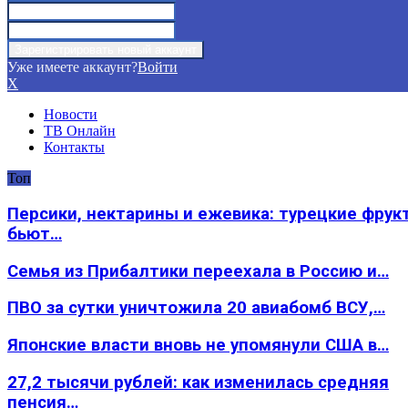
Уже имеете аккаунт?
Войти
X
Новости
ТВ Онлайн
Контакты
Топ
Персики, нектарины и ежевика: турецкие фрук
бьют…
Семья из Прибалтики переехала в Россию и…
ПВО за сутки уничтожила 20 авиабомб ВСУ,…
Японские власти вновь не упомянули США в…
27,2 тысячи рублей: как изменилась средняя
пенсия…