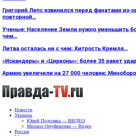
Григорий Лепс извинился перед фанатами из-з
повторной…
Ученые: Население Земли нужно уменьшить б
чем…
Литва осталась ни с чем: Хитрость Кремля…
«Искандеры» и «Цирконы»: более 35 ракет уда
Армию увеличили на 27 000 человек: Минобор
Новости
Украина
Юрий Подоляка — ВИДЕО
Михаил Онуфриенко — Видео
Россия