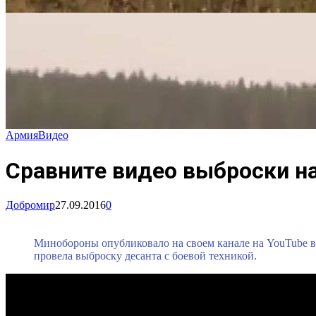
Армия
Видео
Сравните видео выброски на
Добромир
27.09.2016
0
Минобороны опубликовало на своем канале на YouTube в
провела выброску десанта с боевой техникой.