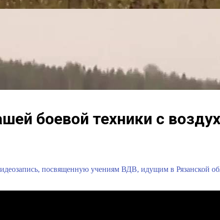
шей боевой техники с возду
идеозапись, посвященную учениям ВДВ, идущим в Рязанской обла