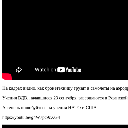
На кадрах видно, как бронетехнику грузят в самолеты на аэрод
Учения ВДВ, начавшиеся 23 сентября, завершаются в Рязанской
А теперь полюбуйтесь на учения НАТО и США
https://youtu.be/g4W7pc9cXG4