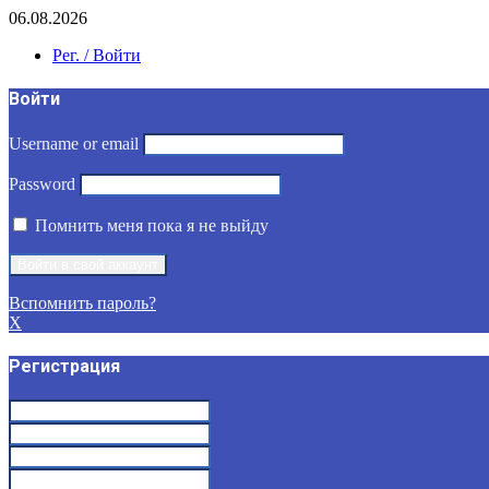
06.08.2026
Рег. / Войти
Войти
Username or email
Password
Помнить меня пока я не выйду
Вспомнить пароль?
X
Регистрация