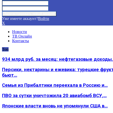
Уже имеете аккаунт?
Войти
X
Новости
ТВ Онлайн
Контакты
Топ
934 млрд руб. за месяц: нефтегазовые доходы
Персики, нектарины и ежевика: турецкие фрук
бьют…
Семья из Прибалтики переехала в Россию и…
ПВО за сутки уничтожила 20 авиабомб ВСУ,…
Японские власти вновь не упомянули США в…