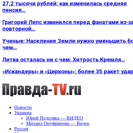
27,2 тысячи рублей: как изменилась средняя
пенсия…
Григорий Лепс извинился перед фанатами из-з
повторной…
Ученые: Население Земли нужно уменьшить б
чем…
Литва осталась ни с чем: Хитрость Кремля…
«Искандеры» и «Цирконы»: более 35 ракет уда
Новости
Украина
Юрий Подоляка — ВИДЕО
Михаил Онуфриенко — Видео
Россия