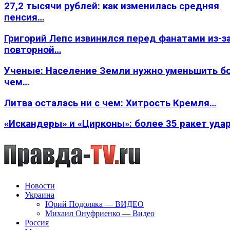
27,2 тысячи рублей: как изменилась средняя
пенсия…
Григорий Лепс извинился перед фанатами из-з
повторной…
Ученые: Население Земли нужно уменьшить б
чем…
Литва осталась ни с чем: Хитрость Кремля…
«Искандеры» и «Цирконы»: более 35 ракет уда
Новости
Украина
Юрий Подоляка — ВИДЕО
Михаил Онуфриенко — Видео
Россия