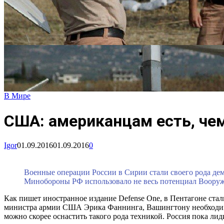
В Мире
США: американцам есть, чем
Igor
01.09.2016
01.09.2016
0
Военные операции России в Сирии стали своего рода де
Минобороны РФ использовало не весь потенциал Вооружен
Как пишет иностранное издание Defense One, в Пентагоне ста
министра армии США Эрика Фаннинга, Вашингтону необходимо 
можно скорее оснастить такого рода техникой. Россия пока лид