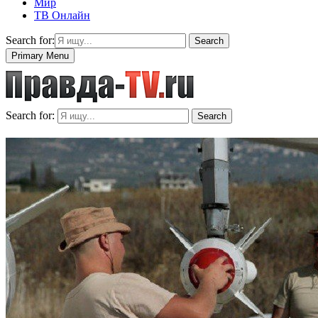
Мир
ТВ Онлайн
Search for:
Search
Primary Menu
Search for:
Search