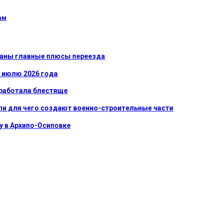
ам
званы главные плюсы переезда
к июлю 2026 года
сработала блестяще
ли для чего создают военно-строительные части
у в Архипо-Осиповке