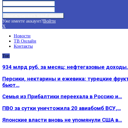
Уже имеете аккаунт?
Войти
X
Новости
ТВ Онлайн
Контакты
Топ
934 млрд руб. за месяц: нефтегазовые доходы
Персики, нектарины и ежевика: турецкие фрук
бьют…
Семья из Прибалтики переехала в Россию и…
ПВО за сутки уничтожила 20 авиабомб ВСУ,…
Японские власти вновь не упомянули США в…