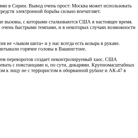
иями в Сирии. Вывод очень прост: Москва может использовать
редств электронной борьбы сильно впечатляет.
ые вызовы, с которыми сталкиваются США в настоящее время.
я очень быстрыми темпами, и в некоторых случаях возможности
я не «лыком шита» и у нас всегда есть козырь в рукаве.
считывали горячие головы в Вашингтоне.
утем переворотов создает неконтролируемый хаос. США
оевать с повстанцами и, по сути, дикарями. Крупномасштабных
м к лицу не с террористом в оборванной рубахе и АК-47 в