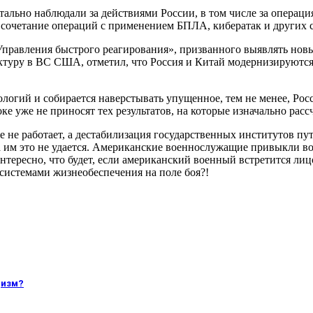
тально наблюдали за действиями России, в том числе за операц
 сочетание операций с применением БПЛА, кибератак и других с
Управления быстрого реагирования», призванного выявлять нов
уктуру в ВС США, отметил, что Россия и Китай модернизируютс
огий и собирается наверстывать упущенное, тем не менее, Росси
 уже не приносят тех результатов, на которые изначально рас
е не работает, а дестабилизация государственных институтов п
ка им это не удается. Американские военнослужащие привыкли в
ересно, что будет, если американский военный встретится лицо
системами жизнеобеспечения на поле боя?!
цизм?