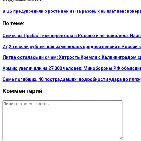
В ЦБ предупредили о росте цен из-за разовых выплат пенсионер
По теме:
Семья из Прибалтики переехала в Россию и не пожалела: На
27,2 тысячи рублей: как изменилась средняя пенсия в России 
Литва осталась ни с чем: Хитрость Кремля с Калининградом 
Армию увеличили на 27 000 человек: Минобороны РФ объясни
Семь погибших, 40 пострадавших: подробности удара по пляж
Комментарий