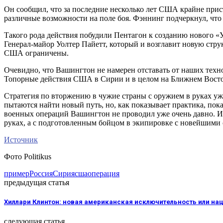
Он сообщил, что за последние несколько лет США крайне прис
различные возможности на поле боя. Фэннинг подчеркнул, что
Такого рода действия побудили Пентагон к созданию нового «
Генерал-майор Уолтер Пайетт, который и возглавит новую стр
США ограничены.
Очевидно, что Вашингтон не намерен отставать от наших технол
Топорные действия США в Сирии и в целом на Ближнем Востоке
Стратегия по вторжению в чужие страны с оружием в руках уж
пытаются найти новый путь, но, как показывает практика, по
военных операций Вашингтон не проводил уже очень давно. Инт
руках, а с подготовленным бойцом в экипировке с новейшими 
Источник
Фото Politikus
пример
Россия
Сирия
сша
операция
предыдущая статья
Хиллари Клинтон: новая американская исключительность или на
следующая статья