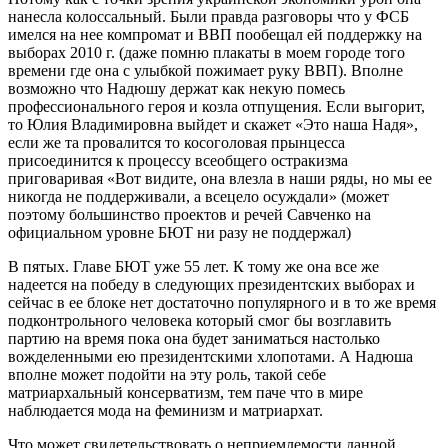
нанесла колоссальный. Были правда разговоры что у ФСБ
имелся на нее компромат и ВВП пообещал ей поддержку на
выборах 2010 г. (даже помню плакаты в моем городе того
времени где она с улыбкой пожимает руку ВВП). Вполне
возможно что Надюшу держат как некую помесь
профессионального героя и козла отпущения. Если выгорит,
то Юлия Владимировна выйдет и скажет «Это наша Надя»,
если же та провалится то косоголовая прынцесса
присоединится к процессу всеобщего остракизма
приговаривая «Вот видите, она влезла в наши ряды, но мы ее
никогда не поддерживали, а всецело осуждали» (может
поэтому большинство проектов и речей Савченко на
официальном уровне БЮТ ни разу не поддержал)
В пятых. Главе БЮТ уже 55 лет. К тому же она все же
надеется на победу в следующих президентских выборах и
сейчас в ее блоке нет достаточно популярного и в то же время
подконтрольного человека который смог бы возглавить
партию на время пока она будет заниматься настолько
вожделенными ею президентскими хлопотами. А Надюша
вполне может подойти на эту роль, такой себе
матриархальный консерватизм, тем паче что в мире
наблюдается мода на феминизм и матриархат.
Что может свидетельствовать о неприемлемости данной