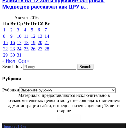
Разбить на 12 зон и «русские острова»:
Медведев рассказал как ЦРУ в...
Август 2016
Пн
Вт
Ср
Чт
Пт
Сб
Вс
1
2
3
4
5
6
7
8
9
10
11
12
13
14
15
16
17
18
19
20
21
22
23
24
25
26
27
28
29
30
31
« Июл
Сен »
Search for:
Search
Рубрики
Рубрики
Материалы предоставляются исключительно в
ознакомительных целях и могут не совпадать с мнением
администрации сайта, и предназначены для лиц 18 лет и
старше
Правда-ТВ.ru