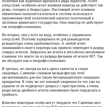
политики как Буденный врубался в ряды Врангеля. Агент
спецслужб, особенно агент влияния никогда не действует так
резко, топорно и безрассудно. Настоящий агент влияния
обязательно попытается влиться в систему используя и
приумножая свой политический капитал полученный в
застенках вражеского государства. Они никогда не действуют
так непрофессионально.
Во вторых, она у всех на виду, особенно у украинских
спецслужб. Поэтому курировать ее для руководителя
резидентуры очень проблематично. А любой агент
лишившийся своего куратора как правило переходит в разряд
спящих агентов. Забросить же агента в абсолютно автономное
плаванье это знаете ли из разряда фильмов об агенте 007. Так
же абсурдно как и непрофессионально.
В третьих, не смотря на весь ореол святости в глазах
свидомых, Савченко слишком мелкая фигура чтоб
организовывать для нее такую беспрецедентную операцию
прикрытия. К тому же нет никакой уверенности что уже на
украине ее не подвергнут допросу с пристрастием, а очень
редко когда двойного агента невозможно было переделать в
тройного.
Конечно некоторые особи могут твердить что Савченко мол
подменили, что мол это Сергей Бузруков после операции по