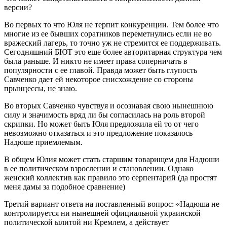
версии?
Во первых то что Юля не терпит конкуренции. Тем более что
многие из ее бывших соратников переметнулись если не во
вражеский лагерь, то точно уж не стремится ее поддерживать.
Сегодняшний БЮТ это еще более авторитарная структура чем
была раньше. И никто не имеет права соперничать в
популярности с ее главой. Правда может быть глупость
Савченко дает ей некоторое снисхождение со стороны
прынцессы, не знаю.
Во вторых Савченко чувствуя и осознавая свою нынешнюю
силу и значимость вряд ли бы согласилась на роль второй
скрипки. Но может быть Юля предложила ей то от чего
невозможно отказаться и это предложение показалось
Надюше приемлемым.
В общем Юлия может стать старшим товарищем для Надюши
в ее политическом взрослении и становлении. Однако
женский коллектив как правило это серпентарий (да простят
меня дамы за подобное сравнение)
Третий вариант ответа на поставленный вопрос: «Надюша не
контролируется ни нынешней официальной украинской
политической ылитой ни Кремлем, а действует