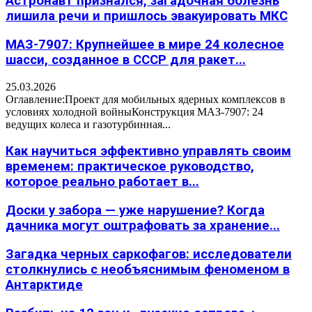
Астронавт признался, загадочная болезнь
лишила речи и пришлось эвакуировать МКС
МАЗ-7907: Крупнейшее в мире 24 колесное
шасси, созданное в СССР для ракет...
25.03.2026
Оглавление:Проект для мобильных ядерных комплексов в
условиях холодной войныКонструкция МАЗ-7907: 24
ведущих колеса и газотурбинная...
Как научиться эффективно управлять своим
временем: практическое руководство,
которое реально работает в...
Доски у забора — уже нарушение? Когда
дачника могут оштрафовать за хранение...
Загадка черных саркофагов: исследователи
столкнулись с необъяснимым феноменом в
Антарктиде