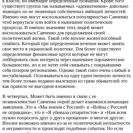
к власти, но имеющие определенные познания. Кроме того
существует группа так называемых «адекватников» довольно
знающих но не лишенных собственных амбиций личностей.
Именно они могут воспользоваться популярностью Савченко
чтоб вернуться/ или войти в нынешние политические
процессы. И именно знаниями этих людей может
воспользоваться Савченко для продолжения своей
политической жизни. Такой себе вполне жизнеспособный
симбиоз. Который при определенном везении может занять
свое место в украинской политике. Тем более существуют
определенные финансовые круги которые не могут
лоббировать свои интересы через нынешнее парламентское
большинство, но и не хотят себя связывать с покрывшими
себя позором регионалами. Однако такой союз очень слабый и
нестабильный. Основываться на одну единственную личность
тем более только недавно вылезшую из грязи обывателей это
как правило не выгодное вложение.
В четвертых. Может быть именно в связи с ее
независимостью Савченко порой делает взаимоисключающие
заявления. Это и «Мы воюем с Россией» и «Война с Россией
не оправдана», это и «Я убивала сепаратистов» и «Нам всем
нужно попросить друг у друга прощения» и многое другое.
Вполне возможно именно из-за ее политической неопытности
и неграмотности и происходят подобные события. Но если