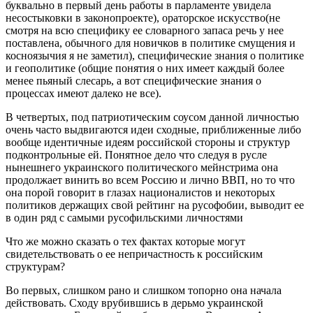
буквально в первый день работы в парламенте увидела
несостыковки в законопроекте), ораторское искусство(не
смотря на всю специфику ее словарного запаса речь у нее
поставлена, обычного для новичков в политике смущения и
косноязычия я не заметил), специфические знания о политике
и геополитике (общие понятия о них имеет каждый более
менее пьяный слесарь, а вот специфические знания о
процессах имеют далеко не все).
В четвертых, под патриотическим соусом данной личностью
очень часто выдвигаются идеи сходные, приближенные либо
вообще идентичные идеям российской стороны и структур
подконтрольные ей. Понятное дело что следуя в русле
нынешнего украинского политического мейнстрима она
продолжает винить во всем Россию и лично ВВП, но то что
она порой говорит в глазах националистов и некоторых
политиков держащих свой рейтинг на русофобии, выводит ее
в один ряд с самыми русофильскими личностями
Что же можно сказать о тех фактах которые могут
свидетельствовать о ее непричастность к российским
структурам?
Во первых, слишком рано и слишком топорно она начала
действовать. Сходу врубившись в дерьмо украинской