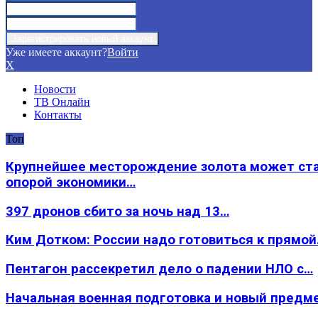
Уже имеете аккаунт?
Войти
X
Новости
ТВ Онлайн
Контакты
Топ
Крупнейшее месторождение золота может ст
опорой экономики…
397 дронов сбито за ночь над 13…
Ким Дотком: России надо готовиться к прямо
Пентагон рассекретил дело о падении НЛО с…
Начальная военная подготовка и новый предм