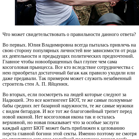
Что может свидетельствовать о правильности данного ответа?
Во первых. Юлия Владимировна всегда пыталась привлечь на
свою сторону популярных личностей вне зависимости от рода
их деятельности и предыдущих политических предпочтений.
Главное чтобы новообращенных был глупее чем сама
косоголовая прынцесса. Все кто вследствие сотрудничества с
нею приобретал достаточный багаж как правило уходили или
даже предавали. Так примером может служить незабвенный
строитель стен А. П. Яйценюх.
Во вторых, если посмотреть на людей которые следуют за
Надюшей. Это все контингент БЮТ, те же самые полоумные
бабы средних лет базарной наружности, те же самые мужики
с видом битардов. И все тот же благоговейный трепет перед
новой иконой. Нет косоголовая икона так и осталась
верховной, но новая показывает что за особые заслуги
каждый адепт БЮТ может быть приближен к целованию
перста главной богини этой секты. Именно поэтому не смотря