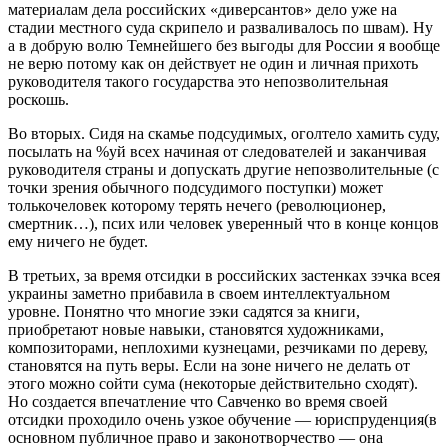
материалам дела российских «диверсантов» дело уже на
стадии местного суда скрипело и разваливалось по швам). Ну
а в добрую волю Темнейшего без выгоды для России я вообще
не верю потому как он действует не один и личная прихоть
руководителя такого государства это непозволительная
роскошь.
Во вторых. Сидя на скамье подсудимых, оголтело хамить суду,
посылать на %уй всех начиная от следователей и заканчивая
руководителя страны и допускать другие непозволительные (с
точки зрения обычного подсудимого поступки) может
толькочеловек которому терять нечего (революционер,
смертник…), псих или человек уверенный что в конце концов
ему ничего не будет.
В третьих, за время отсидки в российских застенках зэчка всея
украины заметно прибавила в своем интеллектуальном
уровне. Понятно что многие зэки садятся за книги,
приобретают новые навыки, становятся художниками,
композиторами, неплохими кузнецами, резчиками по дереву,
становятся на путь веры. Если на зоне ничего не делать от
этого можно сойти сума (некоторые действительно сходят).
Но создается впечатление что Савченко во время своей
отсидки проходило очень узкое обучение — юриспруденция(в
основном публичное право и законотворчество — она