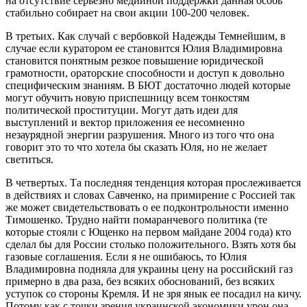
на отсутствие серьезно медийной поддержки данная особь
стабильно собирает на свои акции 100-200 человек.
В третьих. Как случай с вербовкой Надежды Темнейшим, в
случае если куратором ее становится Юлия Владимировна
становится понятным резкое повышение юридической
грамотности, ораторские способности и доступ к довольно
специфическим знаниям. В БЮТ достаточно людей которые
могут обучить новую приспешницу всем тонкостям
политической проституции. Могут дать идеи для
выступлений и вектор приложения ее несомненно
незаурядной энергии разрушения. Много из того что она
говорит это то что хотела бы сказать Юля, но не желает
светиться.
В четвертых. Та последняя тенденция которая прослеживается
в действиях и словах Савченко, на примирение с Россией так
же может свидетельствовать о ее подконтрольности именно
Тимошенко. Трудно найти помаранчевого политика (те
которые стояли с Ющенко на первом майдане 2004 года) кто
сделал бы для России столько положительного. Взять хотя бы
газовые соглашения. Если я не ошибаюсь, то Юлия
Владимировна подняла для украины цену на российский газ
примерно в два раза, без всяких обоснований, без всяких
уступок со стороны Кремля. И не зря янык ее посадил на кичу.
Потому как с точки зрения украинской экономики урон она