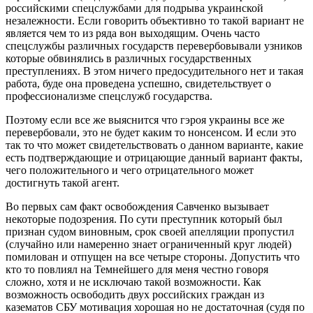
российскими спецслужбами для подрыва украинской
незалежности. Если говорить объективно то такой вариант не
является чем то из ряда вон выходящим. Очень часто
спецслужбы различных государств перевербовывали узников
которые обвинялись в различных государственных
преступлениях. В этом ничего предосудительного нет и такая
работа, буде она проведена успешно, свидетельствует о
профессионализме спецслужб государства.
Поэтому если все же выяснится что гэроя украины все же
перевербовали, это не будет каким то нонсенсом. И если это
так то что может свидетельствовать о данном варианте, какие
есть подтверждающие и отрицающие данный вариант факты,
чего положительного и чего отрицательного может
достигнуть такой агент.
Во первых сам факт освобождения Савченко вызывает
некоторые подозрения. По сути преступник который был
признан судом виновным, срок своей апелляции пропустил
(случайно или намеренно знает ограниченный круг людей)
помилован и отпущен на все четыре стороны. Допустить что
кто то повлиял на Темнейшего для меня честно говоря
сложно, хотя и не исключаю такой возможности. Как
возможность освободить двух российских граждан из
казематов СБУ мотивация хорошая но не достаточная (судя по