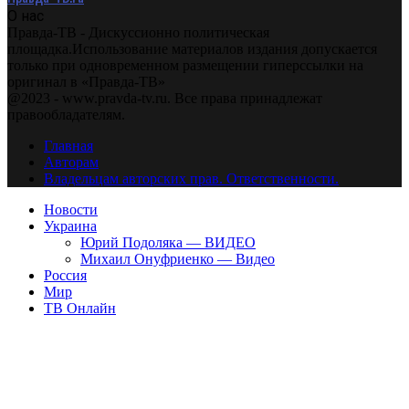
О нас
Правда-ТВ - Дискуссионно политическая
площадка.Использование материалов издания допускается
только при одновременном размещении гиперссылки на
оригинал в «Правда-ТВ»
@2023 - www.pravda-tv.ru. Все права принадлежат
правообладателям.
Главная
Авторам
Владельцам авторских прав. Ответственности.
Новости
Украина
Юрий Подоляка — ВИДЕО
Михаил Онуфриенко — Видео
Россия
Мир
ТВ Онлайн