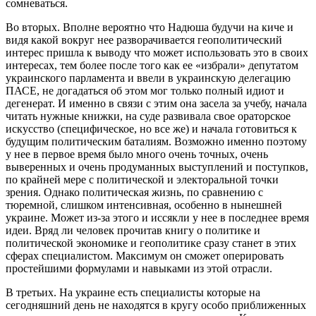
сомневаться.
Во вторых. Вполне вероятно что Надюша будучи на киче и
видя какой вокруг нее разворачивается геополитический
интерес пришла к выводу что может использовать это в своих
интересах, тем более после того как ее «избрали» депутатом
украинского парламента и ввели в украинскую делегацию
ПАСЕ, не догадаться об этом мог только полный идиот и
дегенерат. И именно в связи с этим она засела за учебу, начала
читать нужные книжки, на суде развивала свое ораторское
искусство (специфическое, но все же) и начала готовиться к
будущим политическим баталиям. Возможно именно поэтому
у нее в первое время было много очень точных, очень
выверенных и очень продуманных выступлений и поступков,
по крайней мере с политической и электоральной точки
зрения. Однако политическая жизнь, по сравнению с
тюремной, слишком интенсивная, особенно в нынешней
украине. Может из-за этого и иссякли у нее в последнее время
идеи. Вряд ли человек прочитав книгу о политике и
политической экономике и геополитике сразу станет в этих
сферах специалистом. Максимум он сможет оперировать
простейшими формулами и навыками из этой отрасли.
В третьих. На украине есть специалисты которые на
сегодняшний день не находятся в кругу особо приближенных