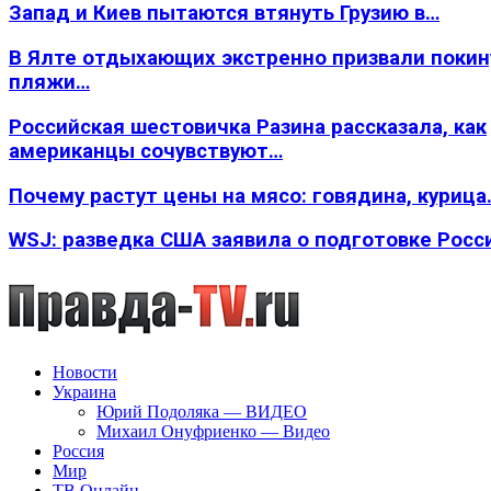
Запад и Киев пытаются втянуть Грузию в…
В Ялте отдыхающих экстренно призвали покин
пляжи…
Российская шестовичка Разина рассказала, как
американцы сочувствуют…
Почему растут цены на мясо: говядина, курица
WSJ: разведка США заявила о подготовке Росс
Новости
Украина
Юрий Подоляка — ВИДЕО
Михаил Онуфриенко — Видео
Россия
Мир
ТВ Онлайн