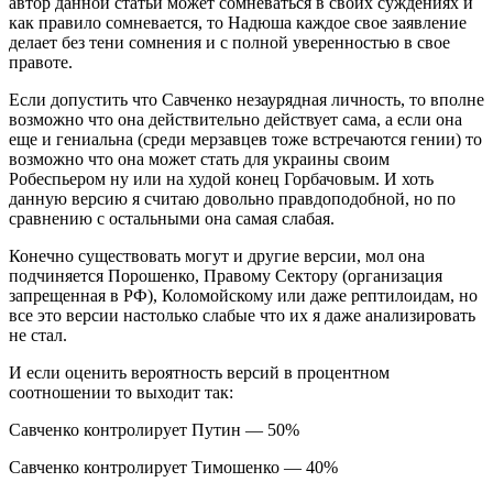
автор данной статьи может сомневаться в своих суждениях и
как правило сомневается, то Надюша каждое свое заявление
делает без тени сомнения и с полной уверенностью в свое
правоте.
Если допустить что Савченко незаурядная личность, то вполне
возможно что она действительно действует сама, а если она
еще и гениальна (среди мерзавцев тоже встречаются гении) то
возможно что она может стать для украины своим
Робеспьером ну или на худой конец Горбачовым. И хоть
данную версию я считаю довольно правдоподобной, но по
сравнению с остальными она самая слабая.
Конечно существовать могут и другие версии, мол она
подчиняется Порошенко, Правому Сектору (организация
запрещенная в РФ), Коломойскому или даже рептилоидам, но
все это версии настолько слабые что их я даже анализировать
не стал.
И если оценить вероятность версий в процентном
соотношении то выходит так:
Савченко контролирует Путин — 50%
Савченко контролирует Тимошенко — 40%