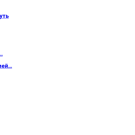
уть
…
ией…