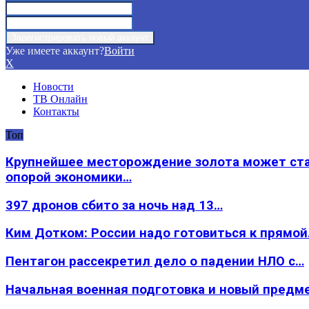
Уже имеете аккаунт?
Войти
X
Новости
ТВ Онлайн
Контакты
Топ
Крупнейшее месторождение золота может ст
опорой экономики…
397 дронов сбито за ночь над 13…
Ким Дотком: России надо готовиться к прямо
Пентагон рассекретил дело о падении НЛО с…
Начальная военная подготовка и новый предм