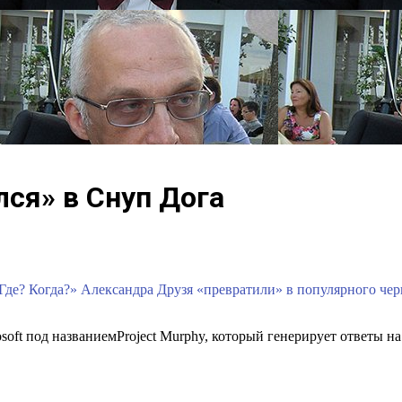
ся» в Снуп Дога
де? Когда?» Александра Друзя «превратили» в популярного черно
oft под названиемProject Murphy, который генерирует ответы на 