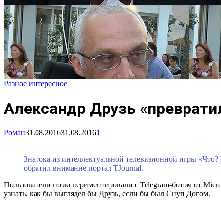
Разное интересное
Александр Друзь «превратил
Роман
31.08.2016
31.08.2016
1
Знатока из интеллектуальной телевизионной игры «Что? Г
обратил внимание портал TJournal.
Пользователи поэкспериментировали с Telegram-ботом от Micros
узнать, как бы выглядел бы Друзь, если бы был Снуп Догом.