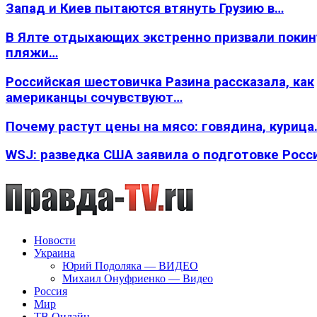
Запад и Киев пытаются втянуть Грузию в…
В Ялте отдыхающих экстренно призвали покин
пляжи…
Российская шестовичка Разина рассказала, как
американцы сочувствуют…
Почему растут цены на мясо: говядина, курица
WSJ: разведка США заявила о подготовке Росс
Новости
Украина
Юрий Подоляка — ВИДЕО
Михаил Онуфриенко — Видео
Россия
Мир
ТВ Онлайн