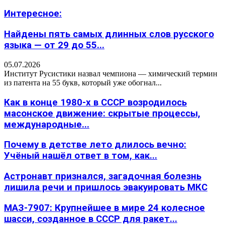
Интересное:
Найдены пять самых длинных слов русского
языка — от 29 до 55...
05.07.2026
Институт Русистики назвал чемпиона — химический термин
из патента на 55 букв, который уже обогнал...
Как в конце 1980-х в СССР возродилось
масонское движение: скрытые процессы,
международные...
Почему в детстве лето длилось вечно:
Учёный нашёл ответ в том, как...
Астронавт признался, загадочная болезнь
лишила речи и пришлось эвакуировать МКС
МАЗ-7907: Крупнейшее в мире 24 колесное
шасси, созданное в СССР для ракет...