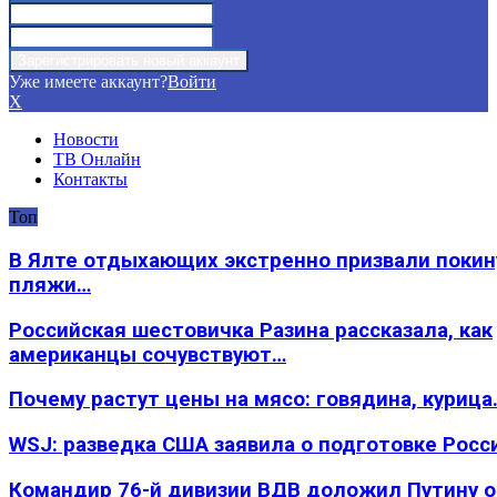
Уже имеете аккаунт?
Войти
X
Новости
ТВ Онлайн
Контакты
Топ
В Ялте отдыхающих экстренно призвали покин
пляжи…
Российская шестовичка Разина рассказала, как
американцы сочувствуют…
Почему растут цены на мясо: говядина, курица
WSJ: разведка США заявила о подготовке Росс
Командир 76-й дивизии ВДВ доложил Путину 