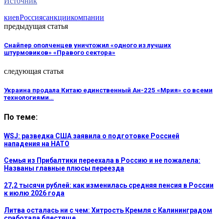
Источник
киев
Россия
санкции
компании
предыдущая статья
Снайпер ополченцев уничтожил «одного из лучших
штурмовиков» «Правого сектора»
следующая статья
Украина продала Китаю единственный Ан-225 «Мрия» со всеми
технологиями…
По теме:
WSJ: разведка США заявила о подготовке Россией
нападения на НАТО
Семья из Прибалтики переехала в Россию и не пожалела:
Названы главные плюсы переезда
27,2 тысячи рублей: как изменилась средняя пенсия в России
к июлю 2026 года
Литва осталась ни с чем: Хитрость Кремля с Калининградом
сработала блестяще