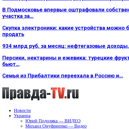
В Подмосковье впервые оштрафовали собстве
участка за…
Скупка электроники: какие устройства можно 
продать
934 млрд руб. за месяц: нефтегазовые доходы
Персики, нектарины и ежевика: турецкие фрук
бьют…
Семья из Прибалтики переехала в Россию и…
Новости
Украина
Юрий Подоляка — ВИДЕО
Михаил Онуфриенко — Видео