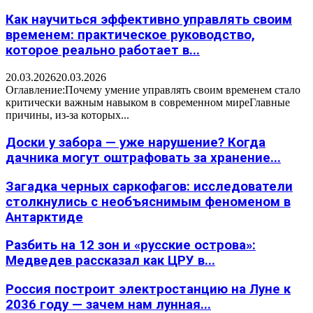
Как научиться эффективно управлять своим
временем: практическое руководство,
которое реально работает в...
20.03.2026
20.03.2026
Оглавление:Почему умение управлять своим временем стало
критически важным навыком в современном миреГлавные
причины, из-за которых...
Доски у забора — уже нарушение? Когда
дачника могут оштрафовать за хранение...
Загадка черных саркофагов: исследователи
столкнулись с необъяснимым феноменом в
Антарктиде
Разбить на 12 зон и «русские острова»:
Медведев рассказал как ЦРУ в...
Россия построит электростанцию на Луне к
2036 году — зачем нам лунная...