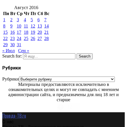
Август 2016
Пн
Вт
Ср
Чт
Пт
Сб
Вс
1
2
3
4
5
6
7
8
9
10
11
12
13
14
15
16
17
18
19
20
21
22
23
24
25
26
27
28
29
30
31
« Июл
Сен »
Search for:
Search
Рубрики
Рубрики
Материалы предоставляются исключительно в
ознакомительных целях и могут не совпадать с мнением
администрации сайта, и предназначены для лиц 18 лет и
старше
Правда-ТВ.ru
О нас
Правда-ТВ - Дискуссионно политическая