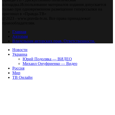
площадка.Использование материалов издания допускается
только при одновременном размещении гиперссылки на
оригинал в «Правда-ТВ»
@2023 - www.pravda-tv.ru. Все права принадлежат
правообладателям.
Главная
Авторам
Владельцам авторских прав. Ответственности.
Новости
Украина
Юрий Подоляка — ВИДЕО
Михаил Онуфриенко — Видео
Россия
Мир
ТВ Онлайн