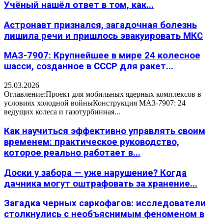
Учёный нашёл ответ в том, как...
Астронавт признался, загадочная болезнь
лишила речи и пришлось эвакуировать МКС
МАЗ-7907: Крупнейшее в мире 24 колесное
шасси, созданное в СССР для ракет...
25.03.2026
Оглавление:Проект для мобильных ядерных комплексов в
условиях холодной войныКонструкция МАЗ-7907: 24
ведущих колеса и газотурбинная...
Как научиться эффективно управлять своим
временем: практическое руководство,
которое реально работает в...
Доски у забора — уже нарушение? Когда
дачника могут оштрафовать за хранение...
Загадка черных саркофагов: исследователи
столкнулись с необъяснимым феноменом в