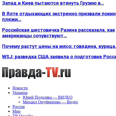
Запад и Киев пытаются втянуть Грузию в…
В Ялте отдыхающих экстренно призвали покин
пляжи…
Российская шестовичка Разина рассказала, как
американцы сочувствуют…
Почему растут цены на мясо: говядина, курица
WSJ: разведка США заявила о подготовке Росс
Новости
Украина
Юрий Подоляка — ВИДЕО
Михаил Онуфриенко — Видео
Россия
Мир
ТВ Онлайн