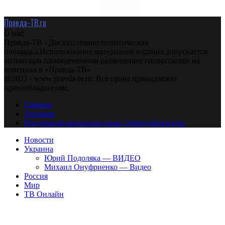
Правда-ТВ.ru
О нас
Правда-ТВ - Дискуссионно политическая
площадка.Использование материалов издания допускается
только при одновременном размещении гиперссылки на
оригинал в «Правда-ТВ»
@2023 - www.pravda-tv.ru. Все права принадлежат
правообладателям.
Главная
Авторам
Владельцам авторских прав. Ответственности.
Новости
Украина
Юрий Подоляка — ВИДЕО
Михаил Онуфриенко — Видео
Россия
Мир
ТВ Онлайн