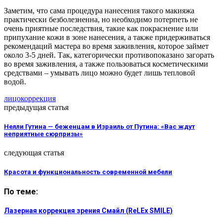
Заметим, что сама процедура нанесения такого макияжа
практически безболезненна, но необходимо потерпеть не
очень приятные последствия, такие как покраснение или
припухание кожи в зоне нанесения, а также придерживаться
рекомендаций мастера во время заживления, которое займет
около 3-5 дней. Так, категорически противопоказано загорать
во время заживления, а также пользоваться косметическими
средствами – умывать лицо можно будет лишь тепловой
водой.
лицо
коррекция
предыдущая статья
Нелли Гутина — беженцам в Израиль от Путина: «Вас ждут
неприятные сюрпризы»
следующая статья
Красота и функциональность современной мебели
По теме:
Лазерная коррекция зрения Смайл (ReLEx SMILE)