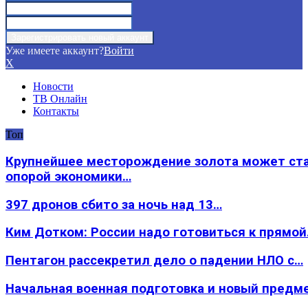
Уже имеете аккаунт?
Войти
X
Новости
ТВ Онлайн
Контакты
Топ
Крупнейшее месторождение золота может ст
опорой экономики…
397 дронов сбито за ночь над 13…
Ким Дотком: России надо готовиться к прямо
Пентагон рассекретил дело о падении НЛО с…
Начальная военная подготовка и новый предм