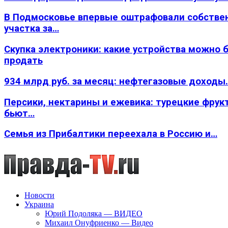
В Подмосковье впервые оштрафовали собстве
участка за…
Скупка электроники: какие устройства можно 
продать
934 млрд руб. за месяц: нефтегазовые доходы
Персики, нектарины и ежевика: турецкие фрук
бьют…
Семья из Прибалтики переехала в Россию и…
Новости
Украина
Юрий Подоляка — ВИДЕО
Михаил Онуфриенко — Видео