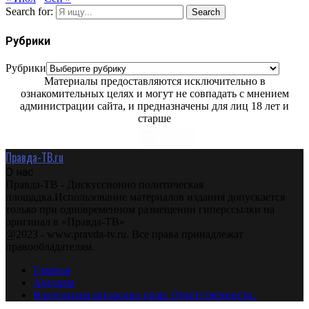
Search for:
Search
Рубрики
Рубрики
Материалы предоставляются исключительно в
ознакомительных целях и могут не совпадать с мнением
администрации сайта, и предназначены для лиц 18 лет и
старше
Правда-ТВ.ru
О нас
Правда-ТВ - Дискуссионно политическая
площадка.Использование материалов издания допускается
только при одновременном размещении гиперссылки на
оригинал в «Правда-ТВ»
@2023 - www.pravda-tv.ru. Все права принадлежат
правообладателям.
Главная
Авторам
Владельцам авторских прав. Ответственности.