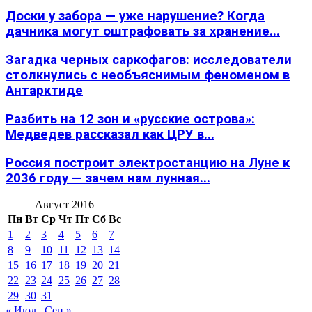
Доски у забора — уже нарушение? Когда
дачника могут оштрафовать за хранение...
Загадка черных саркофагов: исследователи
столкнулись с необъяснимым феноменом в
Антарктиде
Разбить на 12 зон и «русские острова»:
Медведев рассказал как ЦРУ в...
Россия построит электростанцию на Луне к
2036 году — зачем нам лунная...
Август 2016
Пн
Вт
Ср
Чт
Пт
Сб
Вс
1
2
3
4
5
6
7
8
9
10
11
12
13
14
15
16
17
18
19
20
21
22
23
24
25
26
27
28
29
30
31
« Июл
Сен »