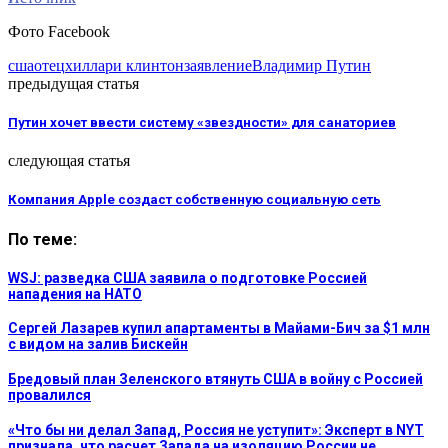
Фото Facebook
сша
отец
хиллари клинтон
заявление
Владимир Путин
предыдущая статья
Путин хочет ввести систему «звездности» для санаториев
следующая статья
Компания Apple создаст собственную социальную сеть
По теме:
WSJ: разведка США заявила о подготовке Россией
нападения на НАТО
Сергей Лазарев купил апартаменты в Майами-Бич за $1 млн
с видом на залив Бискейн
Бредовый план Зеленского втянуть США в войну с Россией
провалился
«Что бы ни делал Запад, Россия не уступит»: Эксперт в NYT
признала, что расчет Запада на изоляцию России не