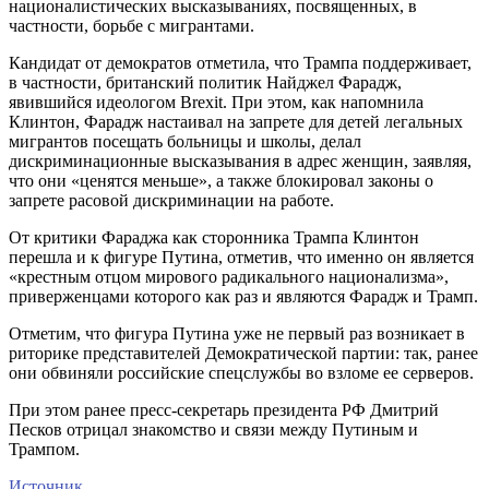
националистических высказываниях, посвященных, в
частности, борьбе с мигрантами.
Кандидат от демократов отметила, что Трампа поддерживает,
в частности, британский политик Найджел Фарадж,
явившийся идеологом Brexit. При этом, как напомнила
Клинтон, Фарадж настаивал на запрете для детей легальных
мигрантов посещать больницы и школы, делал
дискриминационные высказывания в адрес женщин, заявляя,
что они «ценятся меньше», а также блокировал законы о
запрете расовой дискриминации на работе.
От критики Фараджа как сторонника Трампа Клинтон
перешла и к фигуре Путина, отметив, что именно он является
«крестным отцом мирового радикального национализма»,
приверженцами которого как раз и являются Фарадж и Трамп.
Отметим, что фигура Путина уже не первый раз возникает в
риторике представителей Демократической партии: так, ранее
они обвиняли российские спецслужбы во взломе ее серверов.
При этом ранее пресс-секретарь президента РФ Дмитрий
Песков отрицал знакомство и связи между Путиным и
Трампом.
Источник