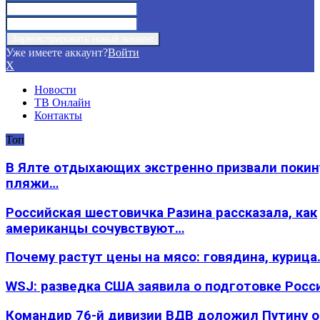
Уже имеете аккаунт?
Войти
X
Новости
ТВ Онлайн
Контакты
Топ
В Ялте отдыхающих экстренно призвали покин
пляжи…
Российская шестовичка Разина рассказала, как
американцы сочувствуют…
Почему растут цены на мясо: говядина, курица
WSJ: разведка США заявила о подготовке Росс
Командир 76-й дивизии ВДВ доложил Путину 